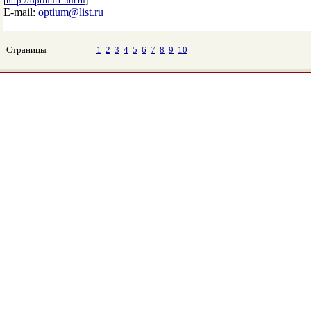
[
http://optium1.nm.ru
]
E-mail:
optium@list.ru
Страницы
1
2
3
4
5
6
7
8
9
10