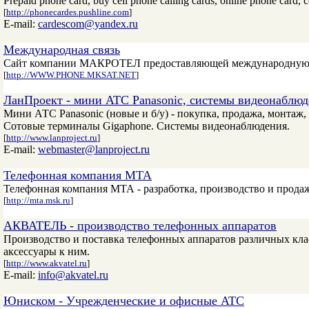
Prepaid phone card, buy cell phone calling cards, online phone card, 
[
http://phonecardes.pushline.com
]
E-mail:
cardescom@yandex.ru
Международная связь
Сайт компании МАКРОТЕЛ предоставляющей международную с
[
http://WWW.PHONE.MKSAT.NET
]
ЛанПроект - мини АТС Panasonic, системы видеонаблюд
Мини АТС Panasonic (новые и б/у) - покупка, продажа, монтаж
Сотовые терминалы Gigaphone. Системы видеонаблюдения.
[
http://www.lanproject.ru
]
E-mail:
webmaster@lanproject.ru
Телефонная компания МТА
Телефонная компания МТА - разработка, производство и прод
[
http://mta.msk.ru
]
АКВАТЕЛЬ - производство телефонных аппаратов
Производство и поставка телефонных аппаратов различных кла
аксессуары к ним.
[
http://www.akvatel.ru
]
E-mail:
info@akvatel.ru
Юниском - Учрежденческие и офисные АТС