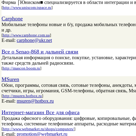
Фирма ⌠Юниском■ специализируется в области интеграции и в
[
http://www.uniscom.tspace.ru
]
Carphone
Мобильные телефоны новые и б/у, продажа мобильных телефоно
и др.
[
http://www.carphone.com.ua
]
E-mail:
carphone@ukr.net
Все о Senao-868 и дальней связи
Детальная информация о поиске, покупке, установке, характер
также средств дальней радиосвязи.
[
http://mascon.boom.ru
]
MSuren
Обои, программы, сотовая связь, сотовые телефоны, анекдоты, 
счетчики, игры, игромания, GSM-телефоны, обратная связь, Msu
[
http://msuren.hotbox.ru
]
E-mail:
msuren@hotbox.ru
Интернет-магазин Все для офиса
Продажа офисного оборудования: цифровые, копировальные, ф
телефоны, системные телефонные аппараты, расходные материа
[
http://www.webmarket.ru/shops/computers/
]
E-mail:
promotion@webmarket.ru