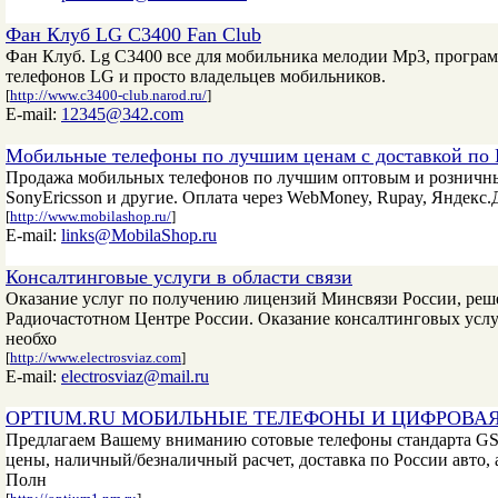
Фан Клуб LG C3400 Fan Club
Фан Клуб. Lg C3400 все для мобильника мелодии Mp3, програмно
телефонов LG и просто владельцев мобильников.
[
http://www.c3400-club.narod.ru/
]
E-mail:
12345@342.com
Мобильные телефоны по лучшим ценам с доставкой по 
Продажа мобильных телефонов по лучшим оптовым и розничным 
SonyEricsson и другие. Оплата через WebMoney, Rupay, Яндекс.
[
http://www.mobilashop.ru/
]
E-mail:
links@MobilaShop.ru
Консалтинговые услуги в области связи
Оказание услуг по получению лицензий Минсвязи России, реш
Радиочастотном Центре России. Оказание консалтинговых услу
необхо
[
http://www.electrosviaz.com
]
E-mail:
electrosviaz@mail.ru
OPTIUM.RU МОБИЛЬНЫЕ ТЕЛЕФОНЫ И ЦИФРОВА
Предлагаем Вашему вниманию сотовые телефоны стандарта GS
цены, наличный/безналичный расчет, доставка по России авто,
Полн