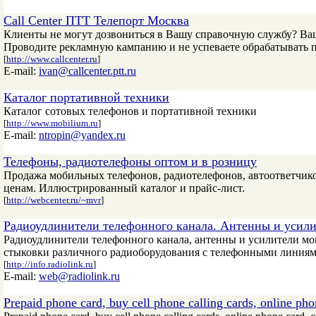
Call Center ПТТ Телепорт Москва
Клиенты не могут дозвониться в Вашу справочную службу? В
Проводите рекламную кампанию и не успеваете обрабатывать 
[
http://www.callcenter.ru
]
E-mail:
ivan@callcenter.ptt.ru
Каталог портативной техники
Каталог сотовых телефонов и портативной техники
[
http://www.mobilium.ru
]
E-mail:
ntropin@yandex.ru
Телефоны, радиотелефоны оптом и в розницу
Продажа мобильных телефонов, радиотелефонов, автоответчиков 
ценам. Иллюстрированный каталог и прайс-лист.
[
http://webcenter.ru/~mvr
]
Радиоудлинители телефонного канала. Антенны и усили
Радиоудлинители телефонного канала, антенны и усилители м
стыковки различного радиоборудования с телефонными линиям
[
http://info.radiolink.ru
]
E-mail:
web@radiolink.ru
Prepaid phone card, buy cell phone calling cards, online pho