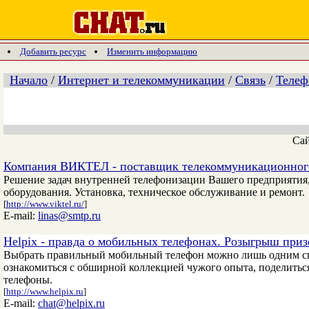
Добавить ресурс
Изменить информацию
Начало
/
Интернет и телекоммуникации
/
Связь
/
Теле
Са
Компания ВИКТЕЛ - поставщик телекоммуникационног
Решение задач внутренней телефонизации Вашего предприятия,
оборудования. Установка, техническое обслуживание и ремонт.
[
http://www.viktel.ru/
]
E-mail:
linas@smtp.ru
Helpix - правда о мобильных телефонах. Розыгрыш приз
Выбрать правильный мобильный телефон можно лишь одним спо
ознакомиться с обширной коллекцией чужого опыта, поделитьс
телефоны.
[
http://www.helpix.ru
]
E-mail:
chat@helpix.ru