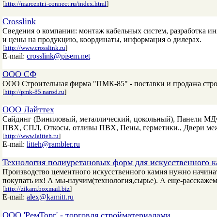
[
http://marcentr.i-connect.ru/index.html
]
Crosslink
Сведения о компании: монтаж кабельных систем, разработка и
и цены на продукцию, координаты, информация о дилерах.
[
http://www.crosslink.ru
]
E-mail:
crosslink@pisem.net
ООО СФ
ООО Строительная фирма "ПМК-85" - поставки и продажа стро
[
http://pmk-85.narod.ru
]
ООО Лайттех
Сайдинг (Виниловый, металлический, цокольный), Панели МДФ,
ПВХ, СПЛ, Откосы, отливы ПВХ, Пены, герметики., Двери меж
[
http://www.laitteh.ru
]
E-mail:
litteh@rambler.ru
Технология полиуретановых форм для искусственного 
Производство цементного искусственного камня нужно начинат
покупать их! А мы-научим(технология,сырье). А еще-расскажем
[
http://zikam.boxmail.biz
]
E-mail:
alex@kamitt.ru
ООО 'РемТорг' - торговля стройматериалами