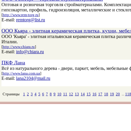
Оптовая и розничная торговля стройматериалами. Комплектация
гипсокартон, профиль, гидроизоляция, металлические и стекло
[
http://www.rem-torg.ru
]
E-mail:
remtorg@list.ru
ООО Кьяра - элитная керамическая плитка, кухни, мебе
ООО 'Кьяра' - элитная итальянская керамическая плитка различн
Италии.
[
http://www.chiara.ru
]
E-mail:
info@chiara.ru
ПКФ Лана
Всё из натурального дерева - двери, паркет, мебель, мебельные 
[
http://www.lana.com.ua
]
E-mail:
lana2104@mail.ru
Страницы
1
2
3
4
5
6
7
8
9
10
11
12
13
14
15
16
17
18
19
20
...
11