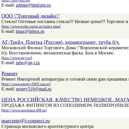
[
http://polyfelt.ru
]
E-mail:
admin@binform.ru
ООО \"Торговый дизайн\"
Стекло! Оптовые поставки стекла!!! Низкие цены!!! Торговое и
[
http://www.todiz.pptus.ru/index.htm
]
E-mail:
tmax@inbox.ru
АГ-Трейд. Плитка (Россия), керамогранит, труба б/у.
Московский Филиал Торгового Дома \"Воронежский керамический
б/у. Восстановление, механическая фаска. База в Москве.
[
http://www.ag-t.ru
]
E-mail:
tube@ag-t.ru
Ремонт
Ремонт Импортной аппаратуры и сотовой связи gsm прошивки 
[
http://www.energy2005.nm.ru
]
E-mail:
sergey519@mail.ru
ЦЕНА РОССИЙСКАЯ, КАЧЕСТВО НЕМЕЦКОЕ. МАГА
ПРОДАЖА ФИТИНГОВ ИЗ СОПОЛИМЕРА ПОЛИПРОПИЛЕНА РАН
[
http://www.stroiplast.s99.ru
]
marcentr@i-connect.ru
Страница московского архитектурного центра