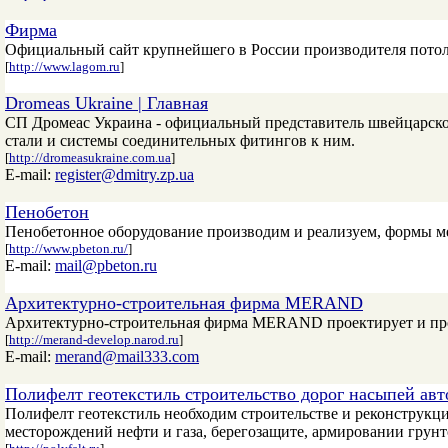
Фирма
Официальный сайт крупнейшего в России производителя пото
[
http://www.lagom.ru
]
Dromeas Ukraine | Главная
СП Дромеас Украина - официальный представитель швейцарс
стали и системы соединительных фитингов к ним.
[
http://dromeasukraine.com.ua
]
E-mail:
register@dmitry.zp.ua
Пенобетон
Пенобетонное оборудование производим и реализуем, формы ме
[
http://www.pbeton.ru/
]
E-mail:
mail@pbeton.ru
Архитектурно-строительная фирма MERAND
Архитектурно-строительная фирма MERAND проектирует и про
[
http://merand-develop.narod.ru
]
E-mail:
merand@mail333.com
Полифелт геотекстиль строительство дорог насыпей авт
Полифелт геотекстиль необходим строительстве и реконструкци
месторождений нефти и газа, берегозащите, армировании грунт