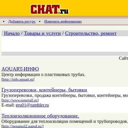
Добавить ресурс
Изменить информацию
Начало
/
Товары и услуги
/
Строительство, ремонт
Сай
AQUART-ИНФО
Центр информации о пластиковых трубах.
[
http://info.aquart.ru
]
Грузоперевозки, контейнеры, бытовки
Грузоперевозки, продажа контейнеры, бытовки, контейнеры, мо
[
http://www.rumetall.ru
]
E-mail:
gru01@rambler.ru
Теплоизоляционное оборудование.
Оборудование для теплоизоляции помещений и трубопроводов.
[
http://penaisol2.narod.ru/
]