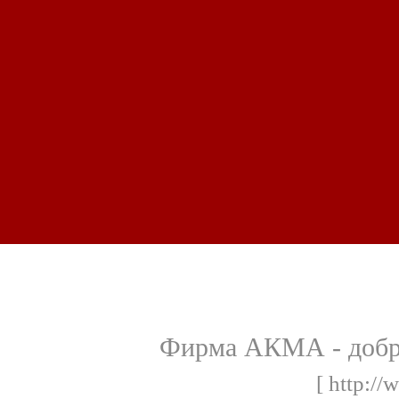
Фирма АКМА - добро
[ http:/