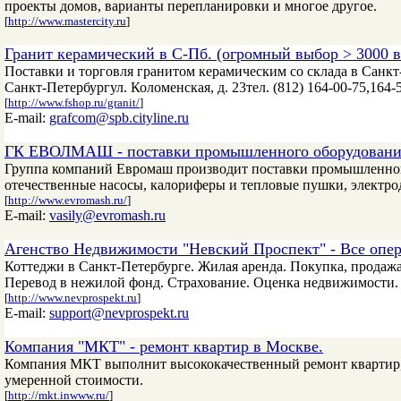
проекты домов, варианты перепланировки и многое другое.
[
http://www.mastercity.ru
]
Гранит керамический в С-Пб. (огромный выбор > 3000 
Поставки и торговля гранитом керамическим со склада в Санкт-
Санкт-Петербургул. Коломенская, д. 23тел. (812) 164-00-75,164-58
[
http://www.fshop.ru/granit/
]
E-mail:
grafcom@spb.cityline.ru
ГК ЕВОЛМАШ - поставки промышленного оборудования,
Группа компаний Евромаш производит поставки промышленного
отечественные насосы, калориферы и тепловые пушки, элект
[
http://www.evromash.ru/
]
E-mail:
vasily@evromash.ru
Агенство Недвижимости "Невский Проспект" - Все опе
Коттеджи в Санкт-Петербурге. Жилая аренда. Покупка, продажа
Перевод в нежилой фонд. Страхование. Оценка недвижимости.
[
http://www.nevprospekt.ru
]
E-mail:
support@nevprospekt.ru
Компания "МКТ" - ремонт квартир в Москве.
Компания МКТ выполнит высококачественный ремонт квартир, 
умеренной стоимости.
[
http://mkt.inwww.ru/
]