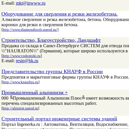
E-mail:
mkt@inwww.ru
Оборудование для сверления и резки железобетона.
Алмазное сверление и резка железобетона, бетона. Оборудован
коронки для резки и сверления бетона.
[
http://www.diamondtools.narod.ru/
]
Строительство, Благоустройство, Ландшафт
Продажа со склада в Санкт-Петербурге СИСТЕМ для отвода пов
\\\"HAURATON\\\" (Германия), которые широко используются в 
[
http://www.vodostoki.ru
]
E-mail:
resin@bk.ru
Представительство группы КНАУФ в России
Предпиятия и маркетинговые фирмы группы КНАУФ в России
[
http://www.knaufrus.ru
]
Промышленный альпинизм +
000 ╚Промышленный Альпинизм Плюс╩ имеет возможность вы
перечень специализированных высотных работ.
[
http://alpinist.narod.ru
]
Строительный портал инженерные системы зданий
Портал Ingenerka.ru : Автоматика, Вентиляция, Водоснабжение