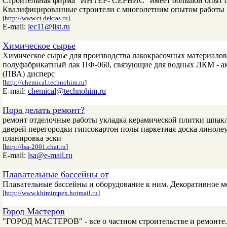
Строительная фирма "ИНТЕР- СЕРВИС" имеет большой опыт стро
Квалифицированные строители с многолетним опытом работы
[
http://www.ct.dekras.ru
]
E-mail:
lec11@list.ru
Химическое сырье
Химическое сырье для производства лакокрасочных материалов
полуфабрикатный лак ПФ-060, связующие для водных ЛКМ - а
(ПВА) дисперс
[
http://chemical.technohim.ru
]
E-mail:
chemical@technohim.ru
Пора делать ремонт?
ремонт отделочные работы укладка керамической плитки шпак
дверей перегородки гипсокартон полы паркетная доска линоле
планировка эски
[
http://lsa-2001.chat.ru
]
E-mail:
lsa@e-mail.ru
Плавательные бассейны от
Плавательные бассейны и оборудование к ним. Декоративное мо
[
http://www.khimimpex.hotmail.ru
]
Город Мастеров
"ГОРОД МАСТЕРОВ" - все о частном строительстве и ремонте. 