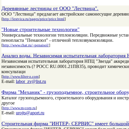
Деревянные лестницы от ООО "Лествица".
ООО "Лествица" предлагает австрийские самонесущие деревян
[
http://lestvica.ru/pages/price/price.html
]
"Новые строительные технологии"
Универсальные технологии теплоизоляции. Передвижные устано
пенопласта "Пенаизол" - отличной теплозвукоизоляции.
[
http://www.chat.ru/~penaisol/
]
Анализ воды. Независимая испытательная лаборатория 
Независимая испытательная лаборатория НПЦ "Звезда" аккр
независимость (? РOCC RU.0001.21ПВ35), проводит химически
консультаци
[
http://www.filter-z.com
]
E-mail:
labor_zv@list.ru
Фирма "Механик" - грузоподъемное, строительное обор
Каталог грузоподъемного, строительного оборудования и инстр
другое
[
http://www.m-corp.ru
]
E-mail:
urojts@aport.ru
Строительная фирма "ИНТЕР- СЕРВИС" имеет большой 