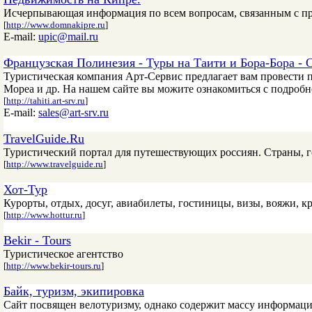
Исчерпывающая информация по всем вопросам, связанным с п
[
http://www.domnakipre.ru
]
E-mail:
upic@mail.ru
Французская Полинезия - Туры на Таити и Бора-Бора - 
Туристическая компания Арт-Сервис предлагает вам провести 
Мореа и др. На нашем сайте вы можите ознакомиться с подробн
[
http://tahiti.art-srv.ru
]
E-mail:
sales@art-srv.ru
TravelGuide.Ru
Туристический портал для путешествующих россиян. Страны, г
[
http://www.travelguide.ru
]
Хот-Тур
Курорты, отдых, досуг, авиабилеты, гостиницы, визы, вояжи, к
[
http://www.hottur.ru
]
Bekir - Tours
Туристическое агентство
[
http://www.bekir-tours.ru
]
Байк, туризм, экипировка
Сайт посвящен велотуризму, однако содержит массу информаци