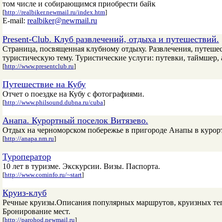
том числе и собирающимся приобрести байк
[
http://realbiker.newmail.ru/index.htm
]
E-mail:
realbiker@newmail.ru
Present-Club. Клуб развлечений, отдыха и путешествий.
Страница, посвященная клубному отдыху. Развлечения, путеше
туристическую тему. Туристические услуги: путевки, таймшер,
[
http://www.presentclub.ru
]
Путешествие на Кубу
Отчет о поездке на Кубу с фотографиями.
[
http://www.philsound.dubna.ru/cuba
]
Анапа. Курортный поселок Витязево.
Отдых на черноморском побережье в пригороде Анапы в курорт
[
http://anapa.nm.ru
]
Туроператор
10 лет в туризме. Экскурсии. Визы. Паспорта.
[
http://www.cominfo.ru/~start
]
Круиз-клуб
Речные круизы.Описания популярных маршрутов, круизных тепл
Бронирование мест.
[
http://parohod.newmail.ru
]