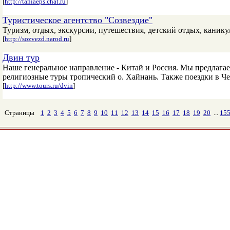
[
http://taniaeps.chat.ru
]
Туристическое агентство "Созвездие"
Туризм, отдых, экскурсии, путешествия, детский отдых, канику
[
http://sozvezd.narod.ru
]
Двин тур
Наше генеральное направление - Китай и Россия. Мы предлага
религиозные туры тропический о. Хайнань. Также поездки в Че
[
http://www.tours.ru/dvin
]
Страницы
1
2
3
4
5
6
7
8
9
10
11
12
13
14
15
16
17
18
19
20
...
15