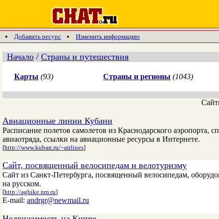
Добавить ресурс
Изменить информацию
Начало
/
Страны и путешествия
Карты
(93)
Страны и регионы
(1043)
Сай
Авиационные линии Кубани
Расписание полетов самолетов из Краснодарского аэропорта, с
авиаотряда, ссылки на авиационные ресурсы в Интернете.
[
http://www.kuban.ru/~airlines
]
Сайт, посвященный велосипедам и велотуризму
Сайт из Санкт-Петербурга, посвященный велосипедам, оборудо
на русском.
[
http://agbike.nm.ru
]
E-mail:
andrgr@newmail.ru
Недвижимость на Кипре.