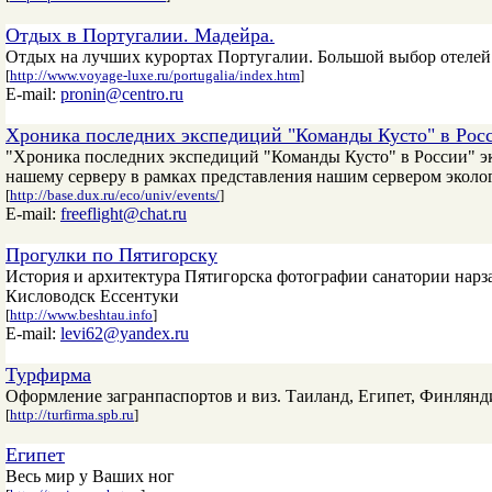
Отдых в Португалии. Мадейра.
Отдых на лучших курортах Португалии. Большой выбор отелей
[
http://www.voyage-luxe.ru/portugalia/index.htm
]
E-mail:
pronin@centro.ru
Хроника последних экспедиций "Команды Кусто" в Рос
"Хроника последних экспедиций "Команды Кусто" в России" э
нашему серверу в рамках представления нашим сервером эко
[
http://base.dux.ru/eco/univ/events/
]
E-mail:
freeflight@chat.ru
Прогулки по Пятигорску
История и архитектура Пятигорска фотографии санатории нар
Кисловодск Ессентуки
[
http://www.beshtau.info
]
E-mail:
levi62@yandex.ru
Турфирма
Оформление загранпаспортов и виз. Таиланд, Египет, Финлянди
[
http://turfirma.spb.ru
]
Египет
Весь мир у Ваших ног