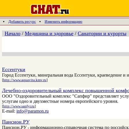
Добавить ресурс
Изменить информацию
Начало
/
Медицина и здоровье
/
Санатории и курорты
Ессентуки
Город Ессентуки, минеральная вода Ессентуки, краеведение и
[
http://www.aquavita.kmv.ru
]
Лечебно-оздоровительный комплекс повышенной комфо
ООО "Оздоровительный комплекс "Сапфир" представляет услуги
услугам одно и двухместные номера европейского уровня.
[
http://www.sapfyr.ru
]
E-mail:
info@paramon.ru
Пансион.РУ
Пансион.РУ - информационно-справочная система по российским