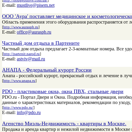
[
http://bridgeoflove.com.ua/
]
E-mail:
mustlive@pisem.net
ООО 'Аура' поставляет медицинское и косметологическ
Область применения этого оборудования распространяется от
[
http://www.auraspb.ru
]
E-mail:
office@auraspb.ru
Частный дом отдыха в Партените
Частный дом отдыха предлагает 2-3-комнатные номера. Все удо
[
http://partenit.narod.ru
]
E-mail:
astviv@mail.ru
АНАПА - Федеральный курорт России
Анапа - российский курорт, прекрасный отдых и лечение в луч
[
http://www.anapa.ru
]
PDO - пластиковые окна, окна ПВХ, стальные двери
PDO.ru - Портал Двери и Окна. Подробная информация, необхо
данные о характеристиках материалов, рекомендации по уходу, 
[
http://www.pdo.ru/
]
E-mail:
info@pdo.ru
Агенство Миэль-Недвижимость - квартиры в Москве.
Продажа и аренда квартир и нежилой недвижимости в Москве 