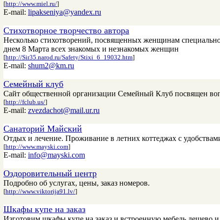
[
http://www.miel.ru/
]
E-mail:
lipakseniya@yandex.ru
Стихотворное творчество автора
Несколько стихотворений, посвященных женщинам специального
днем 8 Марта всех знакомых и незнакомых женщин
[
http://Sir35.narod.ru/Safety/Stixi_6_19032.htm
]
E-mail:
shum2@km.ru
Семейный клуб
Сайт общественной организации Семейный Клуб посвящен вопр
[
http://fclub.us/
]
E-mail:
zvezdachot@mail.ur.ru
Санаторий Майский
Отдых и лечение. Проживание в летних коттеджах с удобствами 
[
http://www.mayski.com
]
E-mail:
info@mayski.com
Оздоровительный центр
Подробно об услугах, цены, заказ номеров.
[
http://www.viktorija91.lv/
]
Шкафы купе на заказ
Изготовим шкафы купе на заказ и встроенную мебель дешево и