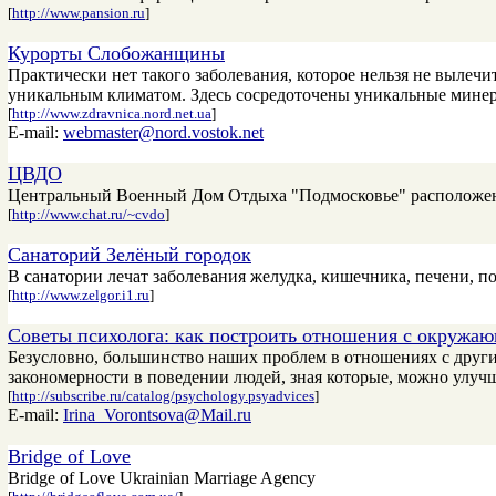
[
http://www.pansion.ru
]
Курорты Слобожанщины
Практически нет такого заболевания, которое нельзя не вылеч
уникальным климатом. Здесь сосредоточены уникальные мине
[
http://www.zdravnica.nord.net.ua
]
E-mail:
webmaster@nord.vostok.net
ЦВДО
Центральный Военный Дом Отдыха "Подмосковье" расположен в
[
http://www.chat.ru/~cvdo
]
Санаторий Зелёный городок
В санатории лечат заболевания желудка, кишечника, печени, 
[
http://www.zelgor.i1.ru
]
Советы психолога: как построить отношения с окружа
Безусловно, большинство наших проблем в отношениях с друг
закономерности в поведении людей, зная которые, можно улуч
[
http://subscribe.ru/catalog/psychology.psyadvices
]
E-mail:
Irina_Vorontsova@Mail.ru
Bridge of Love
Bridge of Love Ukrainian Marriage Agency