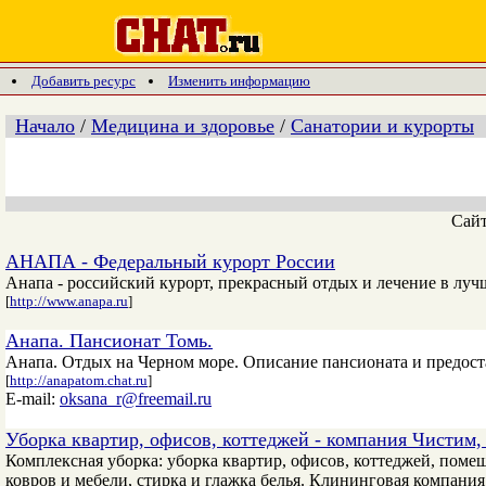
Добавить ресурс
Изменить информацию
Начало
/
Медицина и здоровье
/
Санатории и курорты
Сай
АНАПА - Федеральный курорт России
Анапа - российский курорт, прекрасный отдых и лечение в луч
[
http://www.anapa.ru
]
Анапа. Пансионат Томь.
Анапа. Отдых на Черном море. Описание пансионата и предостав
[
http://anapatom.chat.ru
]
E-mail:
oksana_r@freemail.ru
Уборка квартир, офисов, коттеджей - компания Чистим,
Комплексная уборка: уборка квартир, офисов, коттеджей, помещ
ковров и мебели, стирка и глажка белья. Клининговая компания