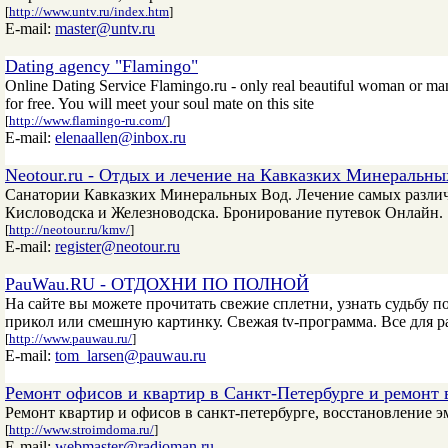
[
http://www.untv.ru/index.htm
]
E-mail:
master@untv.ru
Dating agency "Flamingo"
Online Dating Service Flamingo.ru - only real beautiful woman or man f
for free. You will meet your soul mate on this site
[
http://www.flamingo-ru.com/
]
E-mail:
elenaallen@inbox.ru
Neotour.ru - Отдых и лечение на Кавказких Минеральны
Санатории Кавказких Минеральных Вод. Лечение самых различн
Кисловодска и Железноводска. Бронирование путевок Онлайн.
[
http://neotour.ru/kmv/
]
E-mail:
register@neotour.ru
PauWau.RU - ОТДОХНИ ПО ПОЛНОЙ
На сайте вы можете прочитать свежие сплетни, узнать судьбу п
прикол или смешную картинку. Свежая tv-программа. Все для р
[
http://www.pauwau.ru/
]
E-mail:
tom_larsen@pauwau.ru
Ремонт офисов и квартир в Санкт-Петербурге и ремонт 
Ремонт квартир и офисов в санкт-петербурге, восстановление э
[
http://www.stroimdoma.ru/
]
E-mail:
webmaster@radioman.ru