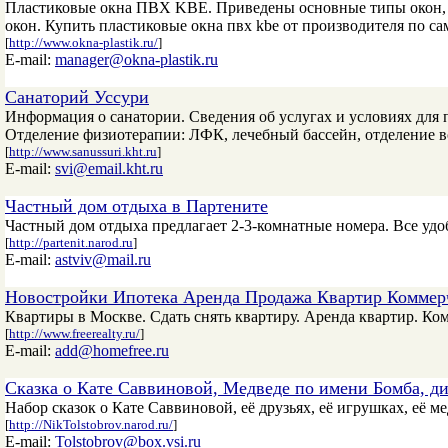
Пластиковые окна ПВХ KBE. Приведены основные типы окон, к
окон. Купить пластиковые окна пвх kbe от производителя по са
[
http://www.okna-plastik.ru/
]
E-mail:
manager@okna-plastik.ru
Санаторий Уссури
Информация о санатории. Сведения об услугах и условиях для 
Отделение физиотерапии: ЛФК, лечебный бассейн, отделение в
[
http://www.sanussuri.kht.ru
]
E-mail:
svi@email.kht.ru
Частный дом отдыха в Партените
Частный дом отдыха предлагает 2-3-комнатные номера. Все удо
[
http://partenit.narod.ru
]
E-mail:
astviv@mail.ru
Новостройки Ипотека Аренда Продажа Квартир Коммер
Квартиры в Москве. Сдать снять квартиру. Аренда квартир. Ко
[
http://www.freerealty.ru/
]
E-mail:
add@homefree.ru
Сказка о Кате Саввиновой, Медведе по имени Бомба, ди
Набор сказок о Кате Саввиновой, её друзьях, её игрушках, её м
[
http://NikTolstobrov.narod.ru/
]
E-mail:
Tolstobrov@box.vsi.ru