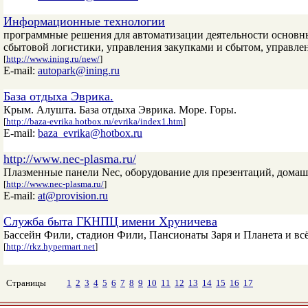
Информационные технологии
программные решения для автоматизации деятельности основн
сбытовой логистики, управления закупками и сбытом, управле
[
http://www.ining.ru/new/
]
E-mail:
autopark@ining.ru
База отдыха Эврика.
Крым. Алушта. База отдыха Эврика. Море. Горы.
[
http://baza-evrika.hotbox.ru/evrika/index1.htm
]
E-mail:
baza_evrika@hotbox.ru
http://www.nec-plasma.ru/
Плазменные панели Nec, оборудование для презентаций, дома
[
http://www.nec-plasma.ru/
]
E-mail:
at@provision.ru
Служба быта ГКНПЦ имени Хруничева
Бассейн Фили, стадион Фили, Пансионаты Заря и Планета и всё 
[
http://rkz.hypermart.net
]
Страницы
1
2
3
4
5
6
7
8
9
10
11
12
13
14
15
16
17