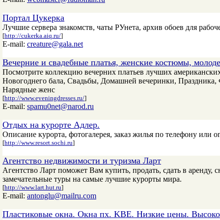
Портал Цукерка
Лучшие сервера знакомств, чаты РУнета, архив обоев для рабоче
[
http://cukerka.aiq.ru/
]
E-mail:
creature@gala.net
Вечерние и свадебные платья, женские костюмы, моло
Посмотрите коллекцию вечерних платьев лучших американских 
Новогоднего бала, Свадьбы, Домашней вечеринки, Праздника, 
Нарядные женс
[
http://www.eveningdresses.ru/
]
E-mail:
spamu0net@narod.ru
Отдых на курорте Адлер.
Описание курорта, фотогалерея, заказ жилья по телефону или on
[
http://www.resort.sochi.ru
]
Агентство недвижимости и туризма Ларт
Агентство Ларт поможет Вам купить, продать, сдать в аренду, с
замечательные туры на самые лучшие курорты мира.
[
http://www.lart.hut.ru
]
E-mail:
antonglu@mailru.com
Пластиковые окна. Окна пх. KBE. Низкие цены. Высокое