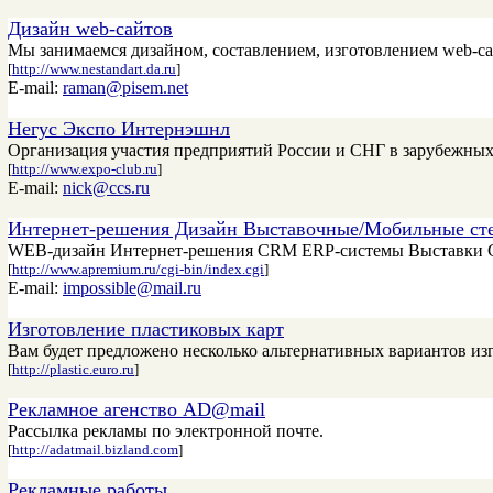
Дизайн web-сайтов
Мы занимаемся дизайном, составлением, изготовлением web-са
[
http://www.nestandart.da.ru
]
E-mail:
raman@pisem.net
Негус Экспо Интернэшнл
Организация участия предприятий России и СНГ в зарубежных 
[
http://www.expo-club.ru
]
E-mail:
nick@ccs.ru
Интернет-решения Дизайн Выставочные/Мобильные ст
WEB-дизайн Интернет-решения CRM ERP-системы Выставки Ст
[
http://www.apremium.ru/cgi-bin/index.cgi
]
E-mail:
impossible@mail.ru
Изготовление пластиковых карт
Вам будет предложено несколько альтернативных вариантов из
[
http://plastic.euro.ru
]
Рекламное агенство AD@mail
Рассылка рекламы по электронной почте.
[
http://adatmail.bizland.com
]
Рекламные работы