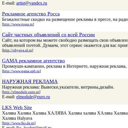
E-mail:
artist@yandex.ru
Рекламное агенство Росса
Безжалостные скидки на размещение рекламы в прессе, на ради
[
http://www.rossa.ru
]
Сайт частных объявлений со всей России
Cайт, на котором вы можете свободно размещать свои объявлен
объявлений почтой. Думаем, этот сервис окажется для вас пр
[
http://obyava.al.ru
]
GAMA рекламное агентство
Промоушн-кампании, реклама в Интернете, наружная реклама, ре
[
http://www.gama.spb.ru
]
НАРУЖНАЯ РЕКЛАМА
Наружная реклама: Вывески,указатели, витрины,дизайн.
[
http://elmodule.euro.ru
]
E-mail:
elmodule@euro.ru
LKS Web Site
Халява Халява Халява ХАЛЯВА Халява халява ХАлява Халява 
Халява Halyava
[
http://www.lks.da.ru
]
E-mail:
lks_leader@mail.ru