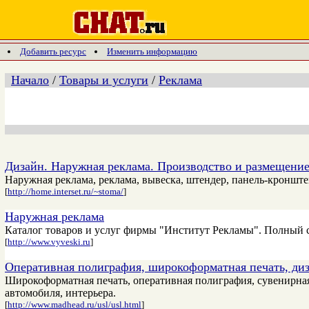
Добавить ресурс
Изменить информацию
Начало
/
Товары и услуги
/
Реклама
Дизайн. Наружная реклама. Производство и размещение
Наружная реклама, реклама, вывеска, штендер, панель-кроншт
[
http://home.interset.ru/~stoma/
]
Наружная реклама
Каталог товаров и услуг фирмы "Институт Рекламы". Полный се
[
http://www.vyveski.ru
]
Оперативная полиграфия, широкоформатная печать, диза
Широкоформатная печать, оперативная полиграфия, сувенирная 
автомобиля, интерьера.
[
http://www.madhead.ru/usl/usl.html
]