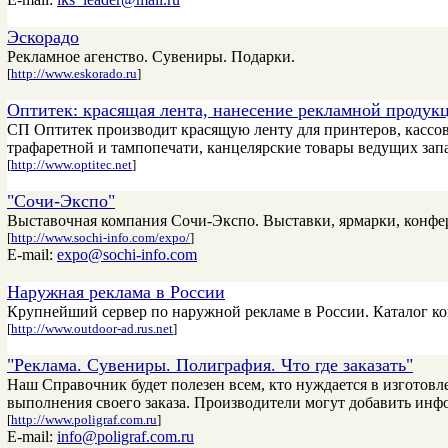
Эскорадо
Рекламное агенство. Сувениры. Подарки.
[
http://www.eskorado.ru
]
Оптитек: красящая лента, нанесение рекламной продукц
СП Оптитек производит красящую ленту для принтеров, кассов
трафаретной и тампопечати, канцелярские товары ведущих за
[
http://www.optitec.net
]
"Сочи-Экспо"
Выставочная компания Сочи-Экспо. Выставки, ярмарки, конфер
[
http://www.sochi-info.com/expo/
]
E-mail:
expo@sochi-info.com
Наружная реклама в России
Крупнейший сервер по наружной рекламе в России. Каталог к
[
http://www.outdoor-ad.rus.net
]
"Реклама. Сувениры. Полиграфия. Что где заказать"
Наш Справочник будет полезен всем, кто нуждается в изготов
выполнения своего заказа. Производители могут добавить ин
[
http://www.poligraf.com.ru
]
E-mail:
info@poligraf.com.ru