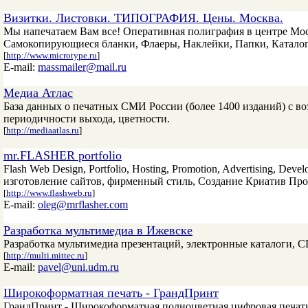
Визитки. Листовки. ТИПОГРАФИЯ. Цены. Москва.
Мы напечатаем Вам все! Оперативная полиграфия в центре Мо
Самокопирующиеся бланки, Флаеры, Наклейки, Папки, Каталоги
[
http://www.microtype.ru
]
E-mail:
massmailer@mail.ru
Медиа Атлас
База данных о печатных СМИ России (более 1400 изданий) с в
периодичности выхода, цветности.
[
http://mediaatlas.ru
]
mr.FLASHER portfolio
Flash Web Design, Portfolio, Hosting, Promotion, Advertising, Dev
изготовление сайтов, фирменный стиль, Создание Криaтив П
[
http://www.flashweb.ru
]
E-mail:
oleg@mrflasher.com
Разработка мультимедиа в Ижевске
Разработка мультимедиа презентаций, электронные каталоги, C
[
http://multi.mittec.ru
]
E-mail:
pavel@uni.udm.ru
Широкоформатная печать - ГрандПринт
ГрандПринт - Широкоформатная полноцветная цифровая печать,