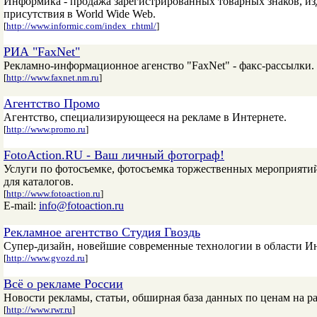
Информика - продажа зарегистрированных товарных знаков, изд
присутствия в World Wide Web.
[
http://www.informic.com/index_r.html/
]
РИА "FaxNet"
Рекламно-информационное агенство "FaxNet" - факс-рассылки.
[
http://www.faxnet.nm.ru
]
Агентство Промо
Агентство, специализирующееся на рекламе в Интернете.
[
http://www.promo.ru
]
FotoAction.RU - Ваш личный фотограф!
Услуги по фотосъемке, фотосъемка торжественных мероприяти
для каталогов.
[
http://www.fotoaction.ru
]
E-mail:
info@fotoaction.ru
Рекламное агентство Студия Гвоздь
Супер-дизайн, новейшие современные технологии в области И
[
http://www.gvozd.ru
]
Всё о рекламе России
Новости рекламы, статьи, обширная база данных по ценам на р
[
http://www.rwr.ru
]