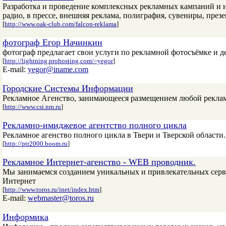
Разработка и проведение комплексных рекламных кампаний и и
радио, в прессе, внешняя реклама, полиграфия, сувениры, през
[
http://www.oak-club.com/falcon-reklama
]
фотограф Егор Начинкин
фотограф предлагает свои услуги по рекламной фотосъёмке и 
[
http://lightning.prohosting.com/~yegor
]
E-mail:
yegor@iname.com
Городские Системы Информации
Рекламное Агенство, занимающееся размещением любой реклам
[
http://www.csi.nm.ru
]
Рекламно-имиджевое агентство полного цикла
Рекламное агенство полного цикла в Твери и Тверской области.
[
http://ptr2000.boom.ru
]
Рекламное Интернет-агенство - WEB проводник.
Мы занимаемся созданием уникальных и привлекательных серве
Интернет
[
http://www.toros.ru/inet/index.htm
]
E-mail:
webmaster@toros.ru
Информика