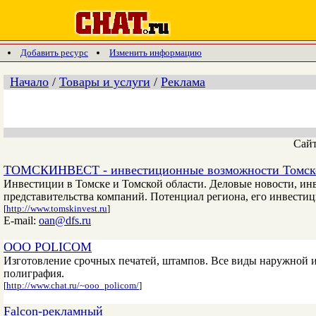
Добавить ресурс
Изменить информацию
Начало
/
Товары и услуги
/
Реклама
Сай
ТОМСКИНВЕСТ - инвестиционные возможности Томско
Инвестиции в Томске и Томской области. Деловые новости, и
представительства компаний. Потенциал региона, его инвестиц
[
http://www.tomskinvest.ru
]
E-mail:
oan@dfs.ru
OOO POLICOM
Изготовление срочных печатей, штампов. Все виды наружной и
полиграфия.
[
http://www.chat.ru/~ooo_policom/
]
Falcon-рекламный