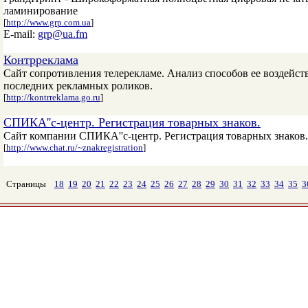
ламинирование
[
http://www.grp.com.ua
]
E-mail:
grp@ua.fm
Контрреклама
Сайт сопротивления телерекламе. Анализ способов ее воздейств
последних рекламных роликов.
[
http://kontrreklama.go.ru
]
СПИКА''с-центр. Регистрация товарных знаков.
Сайт компании СПИКА''с-центр. Регистрация товарных знаков.
[
http://www.chat.ru/~znakregistration
]
Страницы
18
19
20
21
22
23
24
25
26
27
28
29
30
31
32
33
34
35
3