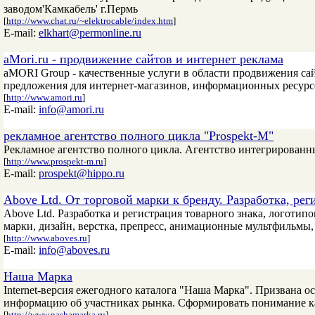
заводом'Камкабель' г.Пермь
[
http://www.chat.ru/~elektrocable/index.htm
]
E-mail:
elkhart@permonline.ru
aMori.ru - продвижение сайтов и интернет реклама
aMORI Group - качественные услуги в области продвижения са
предложения для интернет-магазинов, информационных ресурсо
[
http://www.amori.ru
]
E-mail:
info@amori.ru
рекламное агентство полного цикла "Prospekt-M"
Рекламное агентство полного цикла. Агентство интегрированн
[
http://www.prospekt-m.ru
]
E-mail:
prospekt@hippo.ru
Above Ltd. От торговой марки к бренду. Разработка, рег
Above Ltd. Разработка и регистрация товарного знака, логотипо
марки, дизайн, верстка, препресс, анимационные мультфильмы, 
[
http://www.aboves.ru
]
E-mail:
info@aboves.ru
Наша Марка
Internet-версия ежегодного каталога "Наша Марка". Призвана 
информацию об участниках рынка. Сформировать понимание кач
[
http://www.nashamarka.ru
]