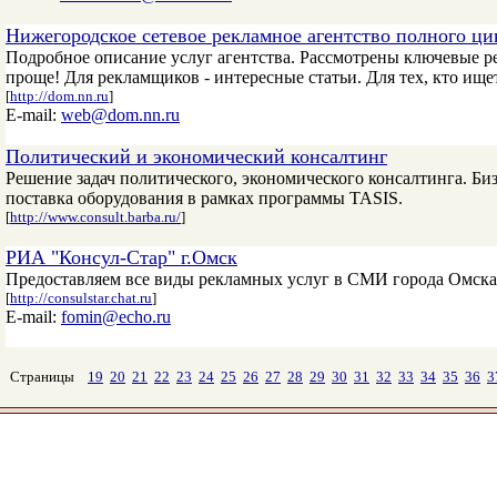
Нижегородское сетевое рекламное агентство полного ц
Подробное описание услуг агентства. Рассмотрены ключевые р
проще! Для рекламщиков - интересные статьи. Для тех, кто ище
[
http://dom.nn.ru
]
E-mail:
web@dom.nn.ru
Политический и экономический консалтинг
Решение задач политического, экономического консалтинга. Би
поставка оборудования в рамках программы TASIS.
[
http://www.consult.barba.ru/
]
РИА "Консул-Стар" г.Омск
Предоставляем все виды рекламных услуг в СМИ города Омска 
[
http://consulstar.chat.ru
]
E-mail:
fomin@echo.ru
Страницы
19
20
21
22
23
24
25
26
27
28
29
30
31
32
33
34
35
36
3