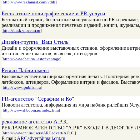
[
http://www.reklamist.com/vdrh
]
Бесплатные полиграфические и PR-услуги
Бесплатный сервис, бесплатные консультации по PR и рекламе
реализации и продвижения печатных изданий, книги, журналы,
[
http://bask.vipcentr.ru
]
Дизайн-группа "Ваш Стиль"
Дизайн и оформление выставочных стендов, оформление витрин
изготовление плакатов, вывесок, штендеров.
[
http://www.chat.ru/~astonvantage
]
Ревью Паблишмент
Высококачественная широкоформатная печать. Полотерная рез
латбоксов, штендеров. Оформление витрин и фасадов. Выставоч
[
http://www.rpublish.ru
]
PR-агентство "Серафим и Ко"
Новости агентства, информация из мира паблик рилейшнз Услуг
[
http://www.sf.boom.ru/index.htm
]
рекламное агентство А.Р.К.
РЕКЛАМНОЕ АГЕНТСТВО "А.Р.К" ВХОДИТ В ДЕСЯТКУ
[
http://www.cnt.ru/users/ARCadvert/A.R.C.
]
E-mail:
ARCadvert@mail.cnt.ru