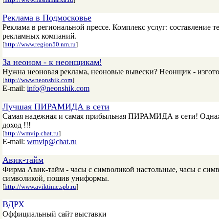
Реклама в Подмосковье
Реклама в региональной прессе. Комплекс услуг: составление 
рекламных компаний.
[
http://www.region50.nm.ru
]
За неоном - к неонщикам!
Нужна неоновая реклама, неоновые вывески? Неонщик - изгото
[
http://www.neonshik.com
]
E-mail:
info@neonshik.com
Лучшая ПИРАМИДА в сети
Самая надежная и самая прибыльная ПИРАМИДА в сети! Однаж
доход !!!
[
http://wmvip.chat.ru
]
E-mail:
wmvip@chat.ru
Авик-тайм
Фирма Авик-тайм - часы с символикой настольные, часы с сим
символикой, пошив униформы.
[
http://www.aviktime.spb.ru
]
ВДРХ
Оффициальный сайт выставки