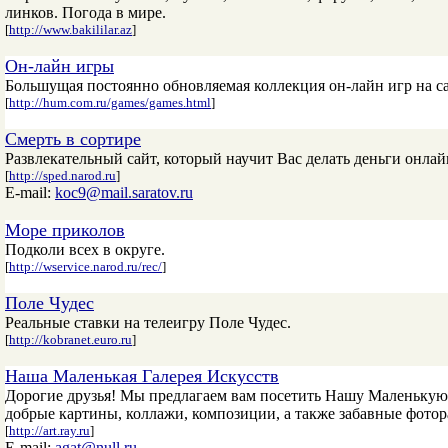
линков. Погода в мире.
[
http://www.bakililar.az
]
Он-лайн игры
Большущая постоянно обновляемая коллекция он-лайн игр на са
[
http://hum.com.ru/games/games.html
]
Смерть в сортире
Развлекательный сайт, который научит Вас делать деньги онлай
[
http://sped.narod.ru
]
E-mail:
koc9@mail.saratov.ru
Море приколов
Подколи всех в округе.
[
http://wservice.narod.ru/rec/
]
Поле Чудес
Реальные ставки на телеигру Поле Чудес.
[
http://kobranet.euro.ru
]
Наша Маленькая Галерея Искусств
Дорогие друзья! Мы предлагаем вам посетить Нашу Маленькую
добрые картины, коллажи, композиции, а также забавные фотор
[
http://art.ray.ru
]
E-mail:
agat@null.ru