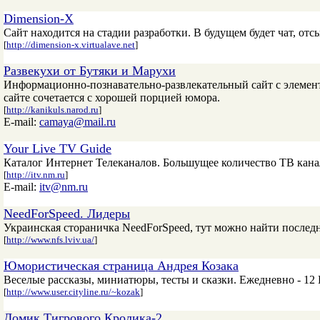
Dimension-X
Cайт находится на стадии разработки. В будущем будет чат, от
[
http://dimension-x.virtualave.net
]
Развекухи от Бутяки и Марухи
Информационно-познавательно-развлекательный сайт с элемент
сайте сочетается с хорошей порцией юмора.
[
http://kanikuls.narod.ru
]
E-mail:
camaya@mail.ru
Your Live TV Guide
Каталог Интернет Телеканалов. Большущее количество ТВ кана
[
http://itv.nm.ru
]
E-mail:
itv@nm.ru
NeedForSpeed. Лидеры
Украинская стораничка NeedForSpeed, тут можно найти последн
[
http://www.nfs.lviv.ua/
]
Юмористическая страница Андрея Козака
Веселые рассказы, миниатюры, тесты и сказки. Ежедневно - 1
[
http://www.user.cityline.ru/~kozak
]
Домик Тигрового Кролика-2