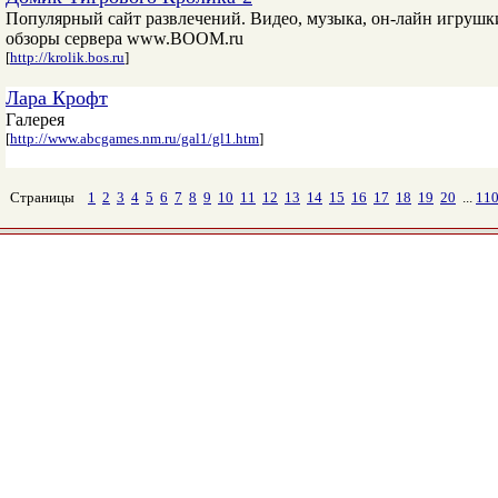
Популярный сайт развлечений. Видео, музыка, он-лайн игрушки, 
обзоры сервера www.BOOM.ru
[
http://krolik.bos.ru
]
Лара Крофт
Галерея
[
http://www.abcgames.nm.ru/gal1/gl1.htm
]
Страницы
1
2
3
4
5
6
7
8
9
10
11
12
13
14
15
16
17
18
19
20
...
11