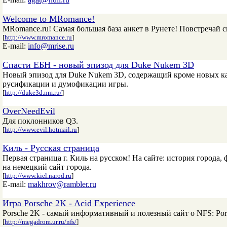
Welcome to MRomance!
MRomance.ru! Самая большая база анкет в Рунете! Повстречай с
[
http://www.mromance.ru
]
E-mail:
info@mrise.ru
Спасти ЕБН - новый эпизод для Duke Nukem 3D
Новый эпизод для Duke Nukem 3D, содержащий кроме новых карт
русификации и думофикации игры.
[
http://duke3d.nm.ru/
]
OverNeedEvil
Для поклонников Q3.
[
http://www.evil.hotmail.ru
]
Киль - Русская страница
Первая страница г. Киль на русском! На сайте: история города, 
на немецкий сайт города.
[
http://www.kiel.narod.ru
]
E-mail:
makhrov@rambler.ru
Игра Porsche 2K - Acid Experience
Porsche 2K - cамый информативный и полезный сайт о NFS: Pors
[
http://megadrom.ur.ru/nfs/
]