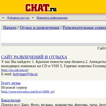
Добавить ресурс
Изменить информацию
Начало
/
Отдых и развлечения
/
Развлекательные серве
Сай
САЙТ РАЗВЛЕЧЕНИЙ И ОТДЫХА
У нас Вы найдете: 1. Краткие новости шоу-бизнеса 2. Анекдот
выходящих новинках на CD и VHS 5. Горячие новички Голливуда
[
http://us-cafe.nm.ru
]
E-mail:
holyman@rin.ru
Ivory игры
Игровой сервер
[
http://www.geocities.com/Ivory2000_ru
]
Бакилилар
Портал из г. Баку. Фото, музыка, знакомства, форумы, чаты, бес