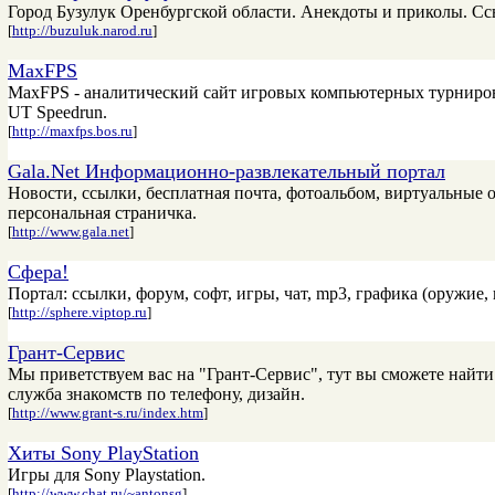
Город Бузулук Оренбургской области. Анекдоты и приколы. Сс
[
http://buzuluk.narod.ru
]
MaxFPS
MaxFPS - аналитический сайт игровых компьютерных турниров:
UT Speedrun.
[
http://maxfps.bos.ru
]
Gala.Net Информационно-развлекательный портал
Новости, ссылки, бесплатная почта, фотоальбом, виртуальные о
персональная страничка.
[
http://www.gala.net
]
Сфера!
Портал: ссылки, форум, софт, игры, чат, mp3, графика (оружие,
[
http://sphere.viptop.ru
]
Грант-Сервис
Мы приветствуем вас на "Грант-Сервис", тут вы сможете найти 
служба знакомств по телефону, дизайн.
[
http://www.grant-s.ru/index.htm
]
Хиты Sony PlayStation
Игры для Sony Playstation.
[
http://www.chat.ru/~antonsg
]