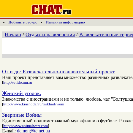
Добавить ресурс
Изменить информацию
Начало
/
Отдых и развлечения
/
Развлекательные серв
От и до: Развлекательно-познавательный проект
Наш проект представляет вам множество различных развлекател
[
http://otido.nm.ru
]
Женский уголок.
Знакомства с иностранцами и не только, любовь, чат "Болтушка
[
http://www.krasnodar.ru/mikhail/wom
]
Звериные Войны
Единственный полнометражный мультфильм о футболе. Развлек
[
http://www.animalwars.com
]
E-mail:
demon@te.net.ua