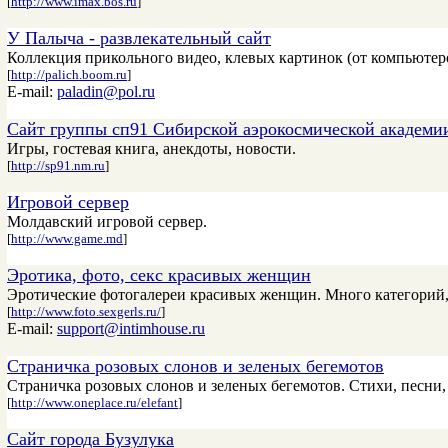
[
http://www.imax.bos.ru
]
У Палыча - развлекательный сайт
Коллекция прикольного видео, клевых картинок (от компьютеро
[
http://palich.boom.ru
]
E-mail:
paladin@pol.ru
Сайт группы сп91 Сибирской аэрокосмической академи
Игры, гостевая книга, анекдоты, новости.
[
http://sp91.nm.ru
]
Игровой сервер
Молдавский игровой сервер.
[
http://www.game.md
]
Эротика, фото, секс красивых женщин
Эротические фотогалереи красивых женщин. Много категорий, 
[
http://www.foto.sexgerls.ru/
]
E-mail:
support@intimhouse.ru
Страничка розовых слонов и зеленых бегемотов
Страничка розовых слонов и зеленых бегемотов. Стихи, песни
[
http://www.oneplace.ru/elefant
]
Сайт города Бузулука