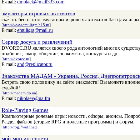
E-mail:
dmblack@mail333.com
эмуляторы игровых автоматов
скачать бесплатно эмуляторы игровых автоматов flash java игры
[
http://www.emuligra.h15.ru
]
E-mail:
emuligra@mail.ru
Сервер досуга и развлечений
DVOREC.RU является своего рода антологией многих существ
подборок, юмор, общение, знакомства, конкурсы и др.
[
http://dvorec.ru
]
E-mail:
and@replicator.ru
Знакомства МАДАМ - Украина, Россия, Днепропетровс
Встреть свою половинку на сайте знакомств! Вы можете вполне
судьбой!
[
http://madam.dp.ua
]
E-mail:
nikolaev@ua.fm
Role-Playing Games
Компьютерные ролевые игры: новости, обзоры, анонсы. Подробны
Раздел файлов (старые RPG и полезные программы) и форум.
[
http://rpg.7wolf.net
]
мой мир интернета