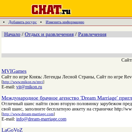
Добавить ресурс
Изменить информацию
Начало
/
Отдых и развлечения
/
Развлечения
Сай
MVIGames
Сайт по игре Князь: Легенды Лесной Страны, Сайт по игре Reven
[
http://www.mikon.ru/mvi
]
E-mail:
vit@mikon.ru
Международное брачное агенство 'Dream Marriage' приг
Отличный шанс найти свою вторую половинку зарубежом предост
свой шанс, заполните бесплатную анкету на страничке http://ww
[
http://www.dream-marriage.com
]
E-mail:
info@dream-marriage.com
LaGoVoZ