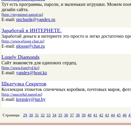
Тут есть программы, пароли, и маленькие игрушки. Можем поо
дизайн сайта.
[
http://mymirnet.narod.ru
]
E-mail:
stschurik@yandex.ru
Заработай в ИНТЕРНЕТЕ.
Заработай деньги в интернете это просто и легко достаточно пр
[
http://www.glossg.chat.ru
]
E-mail:
glossg@chat.ru
Lonely Diamonds
Сайт знакомств для одиноких сердец.
[
http://www.lonelyd.kz
]
E-mail:
yandex@host.kz
Шкатулка Секретов
Коллекция этикеток спичечных коробков, почтовых марок, фото
[
http://saucerful.narod.ru
]
E-mail:
krepsky@tut.by
Страницы
29
30
31
32
33
34
35
36
37
38
39
40
41
42
43
44
45
46
4