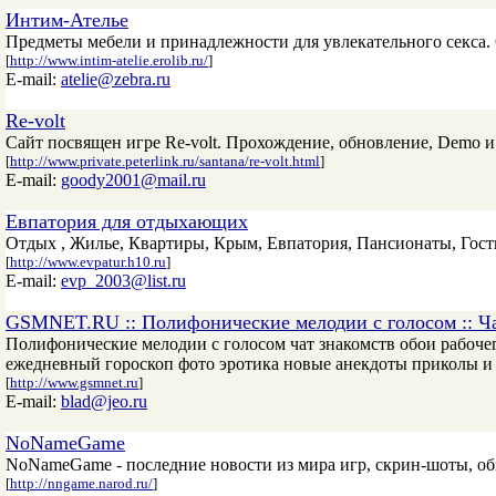
Интим-Ателье
Предметы мебели и принадлежности для увлекательного секса.
[
http://www.intim-atelie.erolib.ru/
]
E-mail:
atelie@zebra.ru
Re-volt
Сайт посвящен игре Re-volt. Прохождение, обновление, Demo и
[
http://www.private.peterlink.ru/santana/re-volt.html
]
E-mail:
goody2001@mail.ru
Евпатория для отдыхающих
Отдых , Жилье, Квартиры, Крым, Евпатория, Пансионаты, Гост
[
http://www.evpatur.h10.ru
]
E-mail:
evp_2003@list.ru
GSMNET.RU :: Полифонические мелодии с голосом :: Чат 
Полифонические мелодии с голосом чат знакомств обои рабочег
ежедневный гороскоп фото эротика новые анекдоты приколы и 
[
http://www.gsmnet.ru
]
E-mail:
blad@jeo.ru
NoNameGame
NoNameGame - последние новости из мира игр, скрин-шоты, об
[
http://nngame.narod.ru/
]