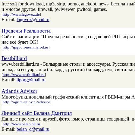
free soft for download, mp3, strip, porno, anekdot, news. Беспл
и многое другое. firewall, pwlviewer, pwltool, games.
[
http://www.lagovoz.de
]
E-mail:
lagovoz@mail.ru
Пределы Реальности.
Сайт огранизации "Предлы реальности", создающей РПГ игры н
нас всё будет ОК!
[
http://rpgvoronezh.narod.ru
]
Bestbilliard
www.bestbilliard.ru - Бильярдные столы и аксессуары. Русская 
игры, аксессуары для бильярда, русский бильярд, пул, светильник
[
http://www.bestbilliard.ru
]
E-mail:
tiporg@mail.ru
Atlantis Advisor
Многофункциональный графический клиент для PBEM-игры Atl
[
http://ogrim.enjoy.ru/advisor
]
Личный сайт Белана Дмитрия
Данные про меня и друзей, фото, юмор, страницы товарищей, 
[
http://www.belan.h1.ru
]
E-mail:
belan_d@mail.ru