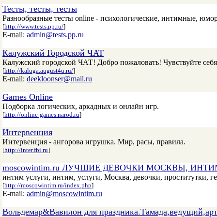
Тесты, тесты, тесты
Разнообразные тесты online - психологические, интимные, юмо
[
http://www.tests.pp.ru/
]
E-mail:
admin@tests.pp.ru
Калужский Городской ЧАТ
Калужский городской ЧАТ! Добро пожаловать! Чувствуйте себя
[
http://kaluga.august4u.ru/
]
E-mail:
deekloonser@mail.ru
Games Online
Подборка логических, аркадных и онлайн игр.
[
http://online-games.narod.ru
]
Интервенция
Интервенция - ангорова игрушка. Мир, расы, правила.
[
http://inter.fbi.ru
]
moscowintim.ru ЛУЧШИЕ ДЕВОЧКИ МОСКВЫ, ИНТ
интим услуги, интим, услуги, Москва, девочки, проститутки, ге
[
http://moscowintim.ru/index.php
]
E-mail:
admin@moscowintim.ru
Вольдемар&Вавилон для праздника.Тамада,ведущий,ар