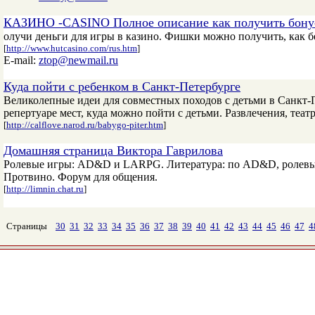
КАЗИНО -CASINO Полное описание как получить бонус
олучи деньги для игры в казино. Фишки можно получить, как бе
[
http://www.hutcasino.com/rus.htm
]
E-mail:
ztop@newmail.ru
Куда пойти с ребенком в Санкт-Петербурге
Великолепные идеи для совместных походов с детьми в Санкт-П
репертуаре мест, куда можно пойти с детьми. Развлечения, театр
[
http://calflove.narod.ru/babygo-piter.htm
]
Домашняя страница Виктора Гаврилова
Ролевые игры: AD&D и LARPG. Литература: по AD&D, ролевым 
Протвино. Форум для общения.
[
http://limnin.chat.ru
]
Страницы
30
31
32
33
34
35
36
37
38
39
40
41
42
43
44
45
46
47
4