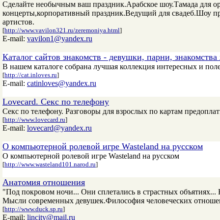
Сделайте необычным ваш праздник.Арабское шоу.Тамада для ор
концерты,корпоративный праздник.Ведущий для свадеб.Шоу п
артистов.
[
http://www.vavilon321.ru/zeremoniya.html
]
E-mail:
vavilon1@yandex.ru
Каталог сайтов знакомств - девушки, парни, знакомст
В нашем каталоге собрана лучшая коллекция интересных и поле
[
http://cat.inloves.ru
]
E-mail:
catinloves@yandex.ru
Lovecard. Секс по телефону
Секс по телефону. Разговоры для взрослых по картам предопла
[
http://www.lovecard.ru
]
E-mail:
lovecard@yandex.ru
О компьютерной ролевой игре Wasteland на русском
О компьютерной ролевой игре Wasteland на русском
[
http://www.wasteland101.narod.ru
]
Анатомия отношения
"Под покровом ночи... Они сплетались в страстных объятиях...
Мысли современных девушек.Философия человеческих отношен
[
http://www.duck.sp.ru
]
E-mail:
lincity@mail.ru