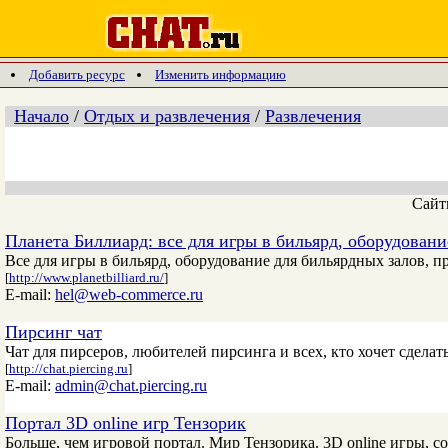
Добавить ресурс
Изменить информацию
Начало
/
Отдых и развлечения
/
Развлечения
Сай
Планета Биллиард: все для игры в бильярд, оборудовани
Все для игры в бильярд, оборудование для бильярдных залов, пр
[
http://www.planetbilliard.ru/
]
E-mail:
hel@web-commerce.ru
Пирсинг чат
Чат для пирсеров, любителей пирсинга и всех, кто хочет сделат
[
http://chat.piercing.ru
]
E-mail:
admin@chat.piercing.ru
Портал 3D online игр Тензорик
Больше, чем игровой портал. Мир Тензорика. 3D online игры, со