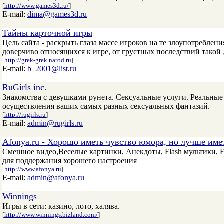
[
http://www.games3d.ru/
]
E-mail:
dima@games3d.ru
Тайны карточной игры
Цель сайта - раскрыть глаза массе игроков на те злоупотребле
доверчиво относящихся к игре, от грустных последствий такой
[
http://grek-grek.narod.ru
]
E-mail:
b_2001@list.ru
RuGirls inc.
Знакомства с девушками рунета. Сексуальные услуги. Реальны
осуществления ваших самых разных сексуальных фантазий.
[
http://rugirls.ru
]
E-mail:
admin@rugirls.ru
Afonya.ru - Хорошо иметь чувство юмора, но лучше име
Смешное видео,Веселые картинки, Анекдоты, Flash мультики, 
для поддержания хорошего настроения
[
http://www.afonya.ru
]
E-mail:
admin@afonya.ru
Winnings
Игры в сети: казино, лото, халява.
[
http://www.winnings.bizland.com/
]