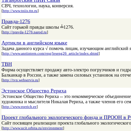
Таганрогский НИИ Связи
СВЧ, технологии, наука, конверсия.
[
http://www.tniis.ttn.ru
]
Правда-1276
Сайт горькой правды школы ╧1276.
[
http://pravda-1276.narod.ru
]
Артикли в английском языке
Задача данного курса √ помочь лицам, изучающим английский я
[
http://www.anriintern.com/eng/leseng26_article/index.shtml
]
ТВН
Фирма осуществляет продажу авто-электро погрузчиков и гидра
Балканкар в России, а также замена силовых установок на отеч
[
http://tvn.webservis.ru
]
Эстонское Общество Рериха
Эстонское Общество Рериха -- это некоммерческое объединени
художника и мыслителя Никалая Рериха, а также членов его сем
[
http://www.roerich.ee
]
Проект глобального экологического фонда и ПРООН в 
Cайт посвящен реализации проекта глобального экологическо
[
http://www.ucit.orbita.ru/environment
]