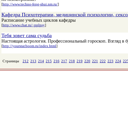
[
http://www.techno-feng-shui.nm.ru/
]
Кафедра Психотерапии, медицинской психологии, сек
Расписание учебных циклов кафедры
[
http://www.chat.ru/~pplpsy
]
Тебя зовет сама судьба
Настоящая астрология. Профессиональный гороскоп. Взгляд в б
[
http://yourstar.boom.ru/index.html
]
Страницы
212
213
214
215
216
217
218
219
220
221
222
223
224
22