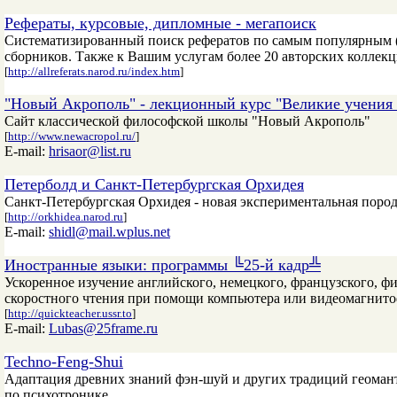
Рефераты, курсовые, дипломные - мегапоиск
Систематизированный поиск рефератов по самым популярным (и
сборников. Также к Вашим услугам более 20 авторских коллекц
[
http://allreferats.narod.ru/index.htm
]
"Новый Акрополь" - лекционный курс "Великие учения 
Сайт классической философской школы "Новый Акрополь"
[
http://www.newacropol.ru/
]
E-mail:
hrisaor@list.ru
Петерболд и Санкт-Петербургская Орхидея
Санкт-Петербургская Орхидея - новая экспериментальная пород
[
http://orkhidea.narod.ru
]
E-mail:
shidl@mail.wplus.net
Иностранные языки: программы ╚25-й кадр╩
Ускоренное изучение английского, немецкого, французского, фин
скоростного чтения при помощи компьютера или видеомагнитофо
[
http://quickteacher.ussr.to
]
E-mail:
Lubas@25frame.ru
Techno-Feng-Shui
Адаптация древних знаний фэн-шуй и других традиций геоман
по психотронике.