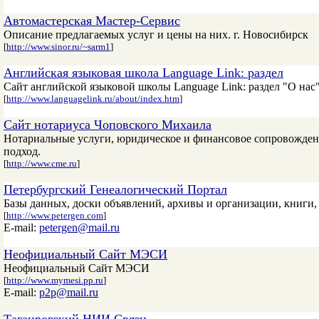
Автомастерская Мастер-Сервис
Описание предлагаемых услуг и цены на них. г. Новосибирск
[
http://www.sinor.ru/~sarm1
]
Английская языковая школа Language Link: раздел
Сайт английской языковой школы Language Link: раздел "О нас"
[
http://www.languagelink.ru/about/index.htm
]
Сайт нотариуса Чоповского Михаила
Нотариальные услуги, юридическое и финансовое сопровожден
подход.
[
http://www.cme.ru
]
Петербургский Генеалогический Портал
Базы данных, доски объявлений, архивы и организации, книги,
[
http://www.petergen.com
]
E-mail:
petergen@mail.ru
Неофициальный Сайт МЭСИ
Неофициальный Сайт МЭСИ
[
http://www.mymesi.pp.ru
]
E-mail:
p2p@mail.ru