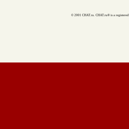
© 2001 CHAT.ru. CHAT.ru® is a registered