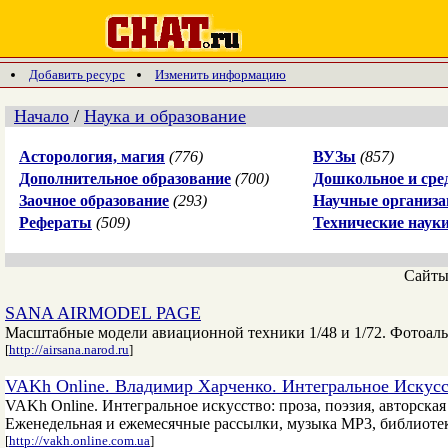
Добавить ресурс
Изменить информацию
Начало
/
Наука и образование
Асторология, магия
(776)
ВУЗы
(857)
Дополнительное образование
(700)
Дошкольное и сре
Заочное образование
(293)
Научные организа
Рефераты
(509)
Технические наук
Сайт
SANA AIRMODEL PAGE
Масштабные модели авиационной техники 1/48 и 1/72. Фотоаль
[
http://airsana.narod.ru
]
VAKh Online. Владимир Харченко. Интегральное Искусс
VAKh Online. Интегральное искусство: проза, поэзия, авторска
Еженедельная и ежемесячные рассылки, музыка MP3, библиотек
[
http://vakh.online.com.ua
]