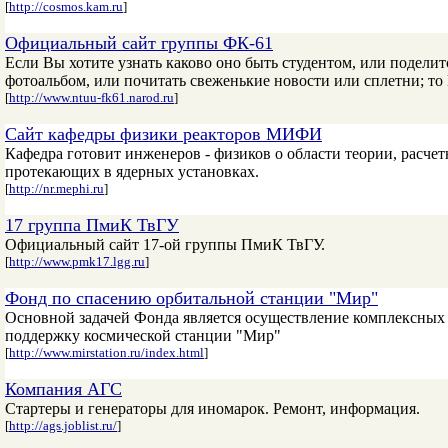
[
http://cosmos.kam.ru
]
Официальный сайт группы ФК-61
Если Вы хотите узнать каково оно быть студентом, или поделит
фотоальбом, или почитать свеженькие новости или сплетни; то
[
http://www.ntuu-fk61.narod.ru
]
Сайт кафедры физики реакторов МИФИ
Кафедра готовит инженеров - физиков о области теории, расче
протекающих в ядерных установках.
[
http://nr.mephi.ru
]
17 группа ПмиК ТвГУ
Официальный сайт 17-ой группы ПмиК ТвГУ.
[
http://www.pmk17.lgg.ru
]
Фонд по спасению орбитальной станции "Мир"
Основной задачей Фонда является осуществление комплексных
поддержку космической станции "Мир"
[
http://www.mirstation.ru/index.html
]
Компания АГС
Стартеры и генераторы для иномарок. Ремонт, информация.
[
http://ags.joblist.ru/
]