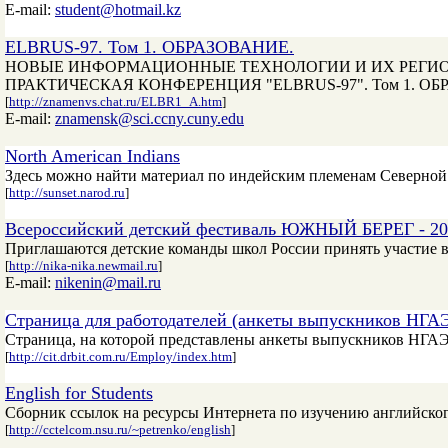
E-mail:
student@hotmail.kz
ELBRUS-97. Том 1. ОБРАЗОВАНИЕ.
НОВЫЕ ИНФОРМАЦИОННЫЕ ТЕХНОЛОГИИ И ИХ РЕГИО
ПРАКТИЧЕСКАЯ КОНФЕРЕНЦИЯ "ELBRUS-97". Том 1. О
[
http://znamenvs.chat.ru/ELBR1_A.htm
]
E-mail:
znamensk@sci.ccny.cuny.edu
North American Indians
Здесь можно найти материал по индейским племенам Северной 
[
http://sunset.narod.ru
]
Всероссийский детский фестиваль ЮЖНЫЙ БЕРЕГ - 20
Приглашаются детские команды школ России принять участие в 
[
http://nika-nika.newmail.ru
]
E-mail:
nikenin@mail.ru
Страница для работодателей (анкеты выпускников НГА
Страница, на которой представлены анкеты выпускников НГАЭи
[
http://cit.drbit.com.ru/Employ/index.htm
]
English for Students
Сборник ссылок на ресурсы Интернета по изучению английского
[
http://cctelcom.nsu.ru/~petrenko/english
]