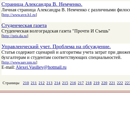
Страница Александра В. Немченко.
Личная страница Александра В. Немченко с различными филос
[
http://www.avn.h1.ru
]
Студенческая газета
Студенческая волгоградская газета "Прочти И Съешь"
[
http://pris.da.ru
]
Управленческий учет. Проблема на обсуждение.
Статья содержит сценарий и алгоритмы учета затрат при движ
бухгалтерам и студентам соответствующих специальностей.
[
http://www.aav.nm.ru
]
E-mail:
Alexei.Vasiliev@hotmail.ru
Страницы
210
211
212
213
214
215
216
217
218
219
220
221
222
22