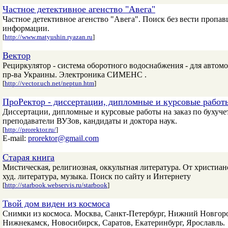
Частное детективное агенство "Авега"
Частное детективное агенство "Авега". Поиск без вести пропа
информации.
[
http://www.matyushin.ryazan.ru
]
Вектор
Рециркулятор - система оборотного водоснабжения - для автомо
пр-ва Украины. Электроника СИМЕНС .
[
http://vector.uch.net/neptun.htm
]
ПроРектор - диссертации, дипломные и курсовые работы
Диссертации, дипломные и курсовые работы на заказ по бухуче
преподаватели ВУЗов, кандидаты и доктора наук.
[
http://prorektor.ru/
]
E-mail:
prorektor@gmail.com
Старая книга
Мистическая, религиозная, оккультная литература. От христиан
худ. литература, музыка. Поиск по сайту и Интернету
[
http://starbook.webservis.ru/starbook
]
Твой дом виден из космоса
Снимки из космоса. Москва, Санкт-Петербург, Нижний Новгоро
Нижнекамск, Новосибирск, Саратов, Екатеринбург, Ярославль.