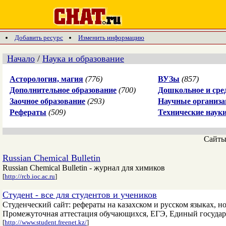
Добавить ресурс
Изменить информацию
Начало
/
Наука и образование
Асторология, магия
(776)
ВУЗы
(857)
Дополнительное образование
(700)
Дошкольное и сре
Заочное образование
(293)
Научные организа
Рефераты
(509)
Технические наук
Сайт
Russian Chemical Bulletin
Russian Chemical Bulletin - журнал для химиков
[
http://rcb.ioc.ac.ru
]
Студенt - все для студентов и учеников
Студенческий сайт: рефераты на казахском и русском языках, 
Промежуточная аттестация обучающихся, ЕГЭ, Единый государс
[
http://www.student.freenet.kz/
]