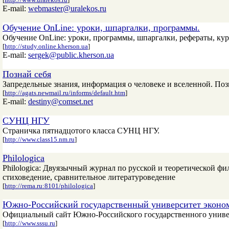
E-mail:
webmaster@uralekos.ru
Обучение OnLine: уроки, шпаргалки, программы.
Обучение OnLine: уроки, программы, шпаргалки, рефераты, ку
[
http://study.online.kherson.ua
]
E-mail:
sergek@public.kherson.ua
Познай себя
Запредельные знания, информация о человеке и вселенной. Поз
[
http://agats.newmail.ru/informs/default.htm
]
E-mail:
destiny@comset.net
СУНЦ НГУ
Страничка пятнадцотого класса СУНЦ НГУ.
[
http://www.class15.nm.ru
]
Philologica
Philologica: Двуязычный журнал по русской и теоретической фил
стиховедение, сравнительное литературоведение
[
http://rema.ru:8101/philologica
]
Южно-Российский государственный университет эконом
Официальный сайт Южно-Российского государственного универ
[
http://www.sssu.ru
]