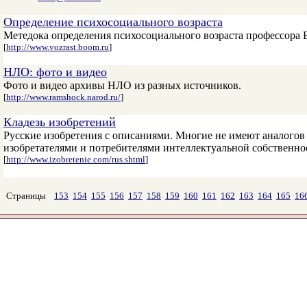
Определение психосоциального возраста
Метедока определения психосоциального возраста профессора Е
[
http://www.vozrast.boom.ru
]
НЛО: фото и видео
Фото и видео архивы НЛО из разных источников.
[
http://www.ramshock.narod.ru/
]
Кладезь изобретений
Русские изобретения с описаниями. Многие не имеют аналогов
изобретателями и потребителями интеллектуальной собственно
[
http://www.izobretenie.com/rus.shtml
]
Страницы
153
154
155
156
157
158
159
160
161
162
163
164
165
16