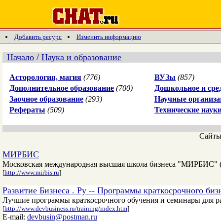
Добавить ресурс
Изменить информацию
Начало
/
Наука и образование
Асторология, магия
(776)
ВУЗы
(857)
Дополнительное образование
(700)
Дошкольное и сре
Заочное образование
(293)
Научные организа
Рефераты
(509)
Технические наук
Сайт
МИРБИС
Московская международная высшая школа бизнеса "МИРБИС" (
[
http://www.mirbis.ru
]
Развитие Бизнеса . Ру -- Программы краткосрочного биз
Лучшие программы краткосрочного обучения и семинары для р
[
http://www.devbusiness.ru/training/index.htm
]
E-mail:
devbusin@postman.ru