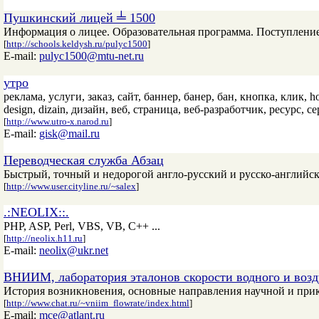
Пушкинский лицей ╧ 1500
Информация о лицее. Образовательная программа. Поступление
[
http://schools.keldysh.ru/pulyc1500
]
E-mail:
pulyc1500@mtu-net.ru
утро
реклама, услуги, заказ, сайт, баннер, банер, бан, кнопка, клик, host,
design, dizain, дизайн, веб, страница, веб-разработчик, ресурс, с
[
http://www.utro-x.narod.ru
]
E-mail:
gisk@mail.ru
Переводческая cлужба Абзац
Быстрый, точный и недорогой англо-русский и русско-английс
[
http://www.user.cityline.ru/~salex
]
.:NEOLIX::.
PHP, ASP, Perl, VBS, VB, C++ ...
[
http://neolix.h11.ru
]
E-mail:
neolix@ukr.net
ВНИИМ, лаборатория эталонов скорости водного и воз
История возникновения, основные направления научной и прик
[
http://www.chat.ru/~vniim_flowrate/index.html
]
E-mail:
mce@atlant.ru