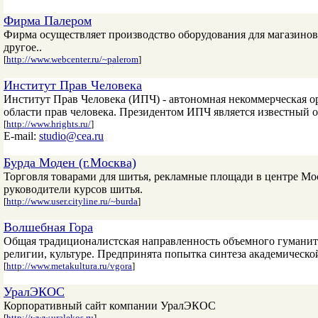
Фирма Палером
Фирма осуществляет производство оборудования для магазинов, 
другое..
[
http://www.webcenter.ru/~palerom
]
Институт Прав Человека
Институт Прав Человека (ИПЧ) - автономная некоммерческая о
области прав человека. Президентом ИПЧ является известный 
[
http://www.hrights.ru/
]
E-mail:
studio@cea.ru
Бурда Моден (г.Москва)
Торговля товарами для шитья, рекламные площади в центре Мос
руководители курсов шитья.
[
http://www.user.cityline.ru/~burda
]
Волшебная Гора
Общая традиционалистская направленность объемного гуманит
религии, культуре. Предпринята попытка синтеза академическо
[
http://www.metakultura.ru/vgora
]
УралЭКОС
Корпоративный сайт компании УралЭКОС
[
http://www.uralekos.ru
]