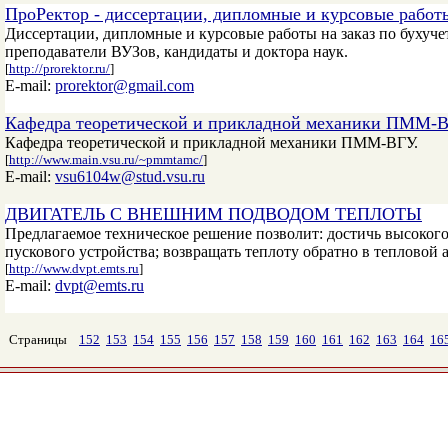
ПроРектор - диссертации, дипломные и курсовые работы
Диссертации, дипломные и курсовые работы на заказ по бухуче
преподаватели ВУЗов, кандидаты и доктора наук.
[
http://prorektor.ru/
]
E-mail:
prorektor@gmail.com
Кафедра теоретической и прикладной механики ПММ-
Кафедра теоретической и прикладной механики ПММ-ВГУ.
[
http://www.main.vsu.ru/~pmmtamc/
]
E-mail:
vsu6104w@stud.vsu.ru
ДВИГАТЕЛЬ С ВНЕШНИМ ПОДВОДОМ ТЕПЛОТЫ
Предлагаемое техническое решение позволит: достичь высокого
пускового устройства; возвращать теплоту обратно в тепловой
[
http://www.dvpt.emts.ru
]
E-mail:
dvpt@emts.ru
Страницы
152
153
154
155
156
157
158
159
160
161
162
163
164
16