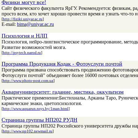
Физики могут все!
Сайт физического факультета ЯрГУ. Рекомендуется: физикам, р
просто всем, кто хочет хорошо провести время и узнать что-то н
[
http://fiziki.uniyar.ac.ru
]
E-mail:
bima@uniyar.ac.ru
Психология и НЛП
Психология, нейро-лингвистическое программирование, методы
Развитие возможностей мозга.
[
http://psytech.narod.ru
]
Программа Продукция Кодак - Фотоуслуги почтой
Программа призвана способствовать продвижению фототоваров
Фотоуслуги почтой" объединяет более 16000 почтовых отделен
[
http://www.photo-post.com.ua
]
Аквариуниверситет: гадание, мистика, оккультизм
Практическое применение:Бистихиалы, Арканы Таро, Рунически
кармические знаки, цветопсихология.
[
http://www.aquarun.nsys.by/1man.html
]
Страница группы НП202 РУДН
Страница группы НП202 Российского университета дружбы на
[
http://www.np102.newmail.ru
]