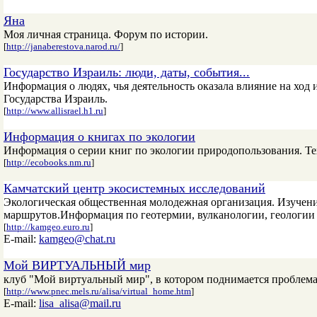
Яна
Моя личная страница. Форум по истории.
[
http://janaberestova.narod.ru/
]
Государство Израиль: люди, даты, события...
Информация о людях, чья деятельность оказала влияние на ход 
Государства Израиль.
[
http://www.allisrael.h1.ru
]
Информация о книгах по экологии
Информация о серии книг по экологии природопользования. Т
[
http://ecobooks.nm.ru
]
Камчатский центр экосистемных исследований
Экологическая общественная молодежная организация. Изучени
маршрутов.Информация по геотермии, вулканологии, геологии 
[
http://kamgeo.euro.ru
]
E-mail:
kamgeo@chat.ru
Мой ВИРТУАЛЬНЫЙ мир
клуб "Мой виртуальный мир", в котором поднимается проблема
[
http://www.pnec.mels.ru/alisa/virtual_home.htm
]
E-mail:
lisa_alisa@mail.ru