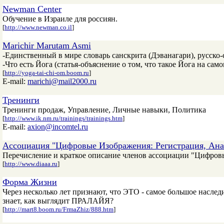
Newman Center
Обучение в Израиле для россиян.
[
http://www.newman.co.il
]
Marichir Marutam Asmi
-Единственный в мире словарь санскрита (Дэванагари), русско-
-Что есть Йога (статья-объяснение о том, что такое Йога на сам
[
http://yoga-tai-chi-om.boom.ru
]
E-mail:
marichi@mail2000.ru
Тренинги
Тренинги продаж, Управление, Личные навыки, Политика
[
http://www.ik.nm.ru/trainings/trainings.htm
]
E-mail:
axion@incomtel.ru
Ассоциация "Цифровые Изображения: Регистрация, Ана
Перечисление и краткое описание членов ассоциации "Цифровы
[
http://www.diaaa.ru
]
Форма Жизни
Через несколько лет признают, что ЭТО - самое большое насл
знает, как выглядит ПРАЛАЙЯ?
[
http://mart8.boom.ru/FrmaZhiz/888.htm
]