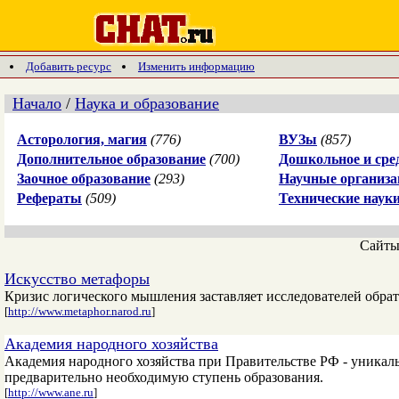
Добавить ресурс
Изменить информацию
Начало
/
Наука и образование
Асторология, магия
(776)
ВУЗы
(857)
Дополнительное образование
(700)
Дошкольное и сре
Заочное образование
(293)
Научные организа
Рефераты
(509)
Технические наук
Сайт
Искусство метафоры
Кризис логического мышления заставляет исследователей обра
[
http://www.metaphor.narod.ru
]
Академия народного хозяйства
Академия народного хозяйства при Правительстве РФ - уникал
предварительно необходимую ступень образования.
[
http://www.ane.ru
]