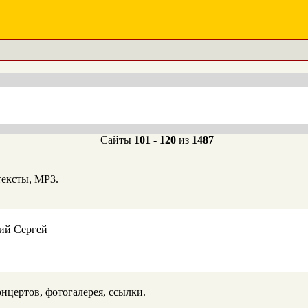
Сайты
101
-
120
из
1487
тексты, MP3.
ий Сергей
онцертов, фотогалерея, ссылки.