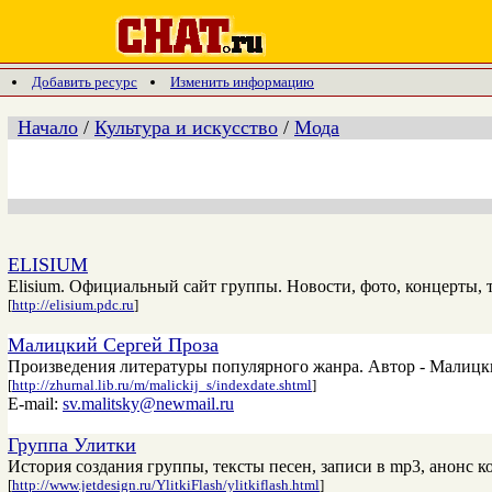
Добавить ресурс
Изменить информацию
Начало
/
Культура и искусство
/
Мода
ELISIUM
Elisium. Официальный сайт группы. Новости, фото, концерты, 
[
http://elisium.pdc.ru
]
Малицкий Сергей Проза
Произведения литературы популярного жанра. Автор - Малицк
[
http://zhurnal.lib.ru/m/malickij_s/indexdate.shtml
]
E-mail:
sv.malitsky@newmail.ru
Группа Улитки
История создания группы, тексты песен, записи в mp3, анонс к
[
http://www.jetdesign.ru/YlitkiFlash/ylitkiflash.html
]