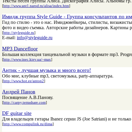
Тексты песен группы Алиса. Дискография Алисы. Альбомы гр.
[
http://www.ant1.narod.ru/alisa/index.htm
]
Имидж группа Style Guide - Группа консультантов по и
Гид по стилю - это о нас. Имиджмейкеры, стилисты, визажист
фото и видео съемка. Авторские работы дизайнеров. Картины 
[
http://styleguide.ru
]
E-mail:
info@styleguide.ru
MP3 Dancefloor
Большая коллекция танцевальной музыки в формате mp3. Progre
[
http://www.inec.kiev.ua/~max
]
Aнтик - лучшая музыка и много всего!
Обо мне, клубные mp3, светомузыка, party-аппаратура.
[
http://www.hot.ee/anton2
]
Андрей Панов
Посвящение А.В.Панову.
[
http://carpy.terrashare.com
]
DF guitar site
Для владельцев гитары Ibanez серии JS (Joe Satriani) и не тол
[
http://www.compulink.ru/dima
]