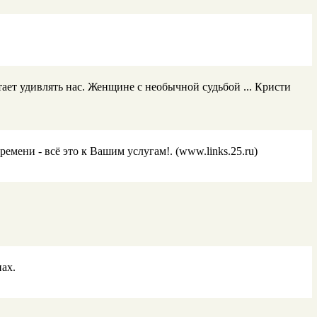
тает удивлять нас. Женщине с необычной судьбой ... Кристи
ени - всё это к Вашим услугам!. (www.links.25.ru)
пах.