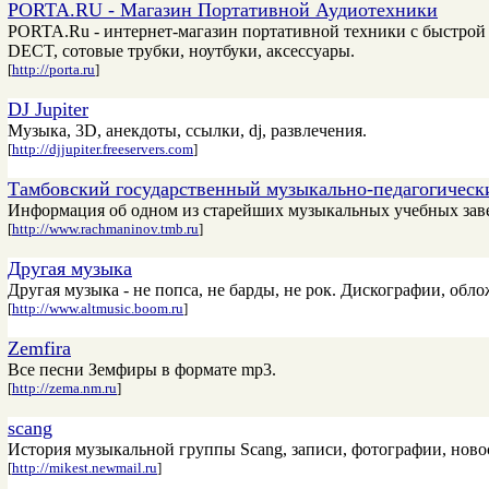
PORTA.RU - Магазин Портативной Аудиотехники
PORTA.Ru - интернет-магазин портативной техники с быстрой 
DECT, сотовые трубки, ноутбуки, аксессуары.
[
http://porta.ru
]
DJ Jupiter
Музыка, 3D, анекдоты, ссылки, dj, развлечения.
[
http://djjupiter.freeservers.com
]
Тамбовский государственный музыкально-педагогическ
Информация об одном из старейших музыкальных учебных зав
[
http://www.rachmaninov.tmb.ru
]
Другая музыка
Другая музыка - не попса, не барды, не рок. Дискографии, об
[
http://www.altmusic.boom.ru
]
Zemfira
Все песни Земфиры в формате mp3.
[
http://zema.nm.ru
]
scang
История музыкальной группы Scang, записи, фотографии, ново
[
http://mikest.newmail.ru
]