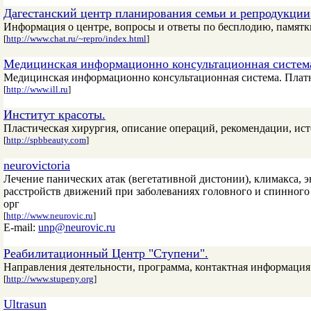
Дагестанский центр планирования семьи и репродукции
Информация о центре, вопросы и ответы по бесплодию, памятк
[
http://www.chat.ru/~repro/index.html
]
Mедицинская информационно консультационная систем
Медицинская информационно консультационная система. Платны
[
http://www.ill.ru
]
Институт красоты.
Пластическая хирургия, описание операций, рекомендации, ист
[
http://spbbeauty.com
]
neurovictoria
Лечение панических атак (вегетативной дистонии), климакса,
расстройств движений при заболеваниях головного и спинног
орг
[
http://www.neurovic.ru
]
E-mail:
unp@neurovic.ru
Реабилитационный Центр "Ступени".
Направления деятельности, программа, контактная информация
[
http://www.stupeny.org
]
Ultrasun