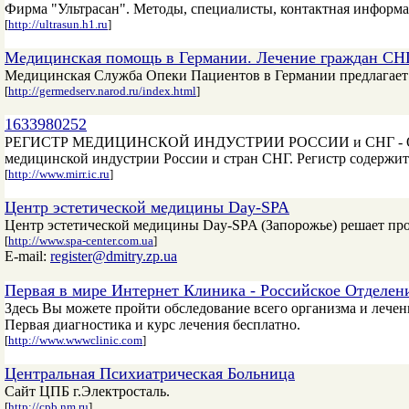
Фирма "Ультрасан". Методы, специалисты, контактная информац
[
http://ultrasun.h1.ru
]
Медицинская помощь в Германии. Лечение граждан СН
Медицинская Служба Опеки Пациентов в Германии предлагае
[
http://germedserv.narod.ru/index.html
]
1633980252
РЕГИСТР МЕДИЦИНСКОЙ ИНДУСТРИИ РОССИИ и СНГ - Он-ла
медицинской индустрии России и стран СНГ. Регистр содержи
[
http://www.mirr.ic.ru
]
Центр эстетической медицины Day-SPA
Центр эстетической медицины Day-SPA (Запорожье) решает про
[
http://www.spa-center.com.ua
]
E-mail:
register@dmitry.zp.ua
Первая в мире Интернет Клиника - Российское Отделен
Здесь Вы можете пройти обследование всего организма и лечен
Первая диагностика и курс лечения бесплатно.
[
http://www.wwwclinic.com
]
Центральная Психиатрическая Больница
Сайт ЦПБ г.Электросталь.
[
http://cpb.nm.ru
]