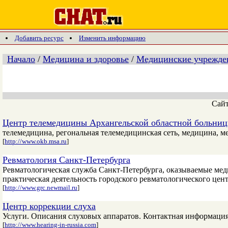
Добавить ресурс
Изменить информацию
Начало
/
Медицина и здоровье
/
Медицинские учрежден
Сай
Центр телемедицины Архангельской областной больни
телемедицина, регональная телемедицинская сеть, медицина, 
[
http://www.okb.msa.ru
]
Ревматология Санкт-Петербурга
Ревматологическая служба Санкт-Петербурга, оказываемые мед
практическая деятельность городского ревматологического цент
[
http://www.grc.newmail.ru
]
Центр коррекции слуха
Услуги. Описания слуховых аппаратов. Контактная информация
[
http://www.hearing-in-russia.com
]