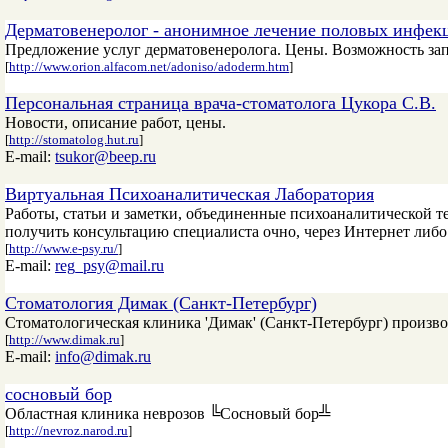
Дерматовенеролог - анонимное лечение половых инфек
Предложение услуг дерматовенеролога. Цены. Возможность зап
[
http://www.orion.alfacom.net/adoniso/adoderm.htm
]
Персональная страница врача-стоматолога Цукора С.В.
Новости, описание работ, цены.
[
http://stomatolog.hut.ru
]
E-mail:
tsukor@beep.ru
Виртуальная Психоаналитическая Лаборатория
Работы, статьи и заметки, объединенные психоаналитической т
получить консультацию специалиста очно, через Интернет либо 
[
http://www.e-psy.ru/
]
E-mail:
reg_psy@mail.ru
Стоматология Димак (Санкт-Петербург)
Стоматологическая клиника 'Димак' (Санкт-Петербург) произво
[
http://www.dimak.ru
]
E-mail:
info@dimak.ru
сосновый бор
Областная клиника неврозов ╚Сосновый бор╩
[
http://nevroz.narod.ru
]