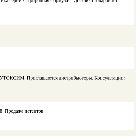
ика серии \"Природная формула\". Доставка товаров по
4ГЛУТОКСИМ. Приглашаются дистрибьюторы. Консультации:
й. Продажа патентов.