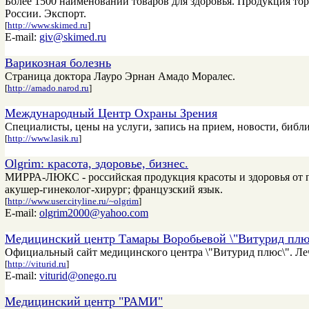
Более 1500 наименований товаров для здоровья. Продукция то
России. Экспорт.
[
http://www.skimed.ru
]
E-mail:
giv@skimed.ru
Варикозная болезнь
Страница доктора Лауро Эрнан Амадо Моралес.
[
http://amado.narod.ru
]
Международный Центр Охраны Зрения
Специалисты, цены на услуги, запись на прием, новости, библи
[
http://www.lasik.ru
]
Olgrim: красота, здоровье, бизнес.
МИРРА-ЛЮКС - российская продукция красоты и здоровья от 
акушер-гинеколог-хирург; французский язык.
[
http://www.user.cityline.ru/~olgrim
]
E-mail:
olgrim2000@yahoo.com
Медицинский центр Тамары Воробьевой \"Витурид плю
Официальный сайт медицинского центра \"Витурид плюс\". Ле
[
http://viturid.ru
]
E-mail:
viturid@onego.ru
Медицинский центр "РАМИ"