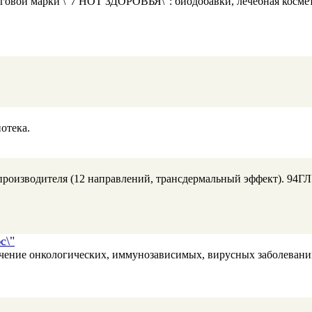
рговой марки \"7 НОТ ЗДОРОВЬЯ\": биодобавки, лечебная космет
отека.
производителя (12 направлений, трансдермальный эффект). 9
с\"
чение онкологических, иммунозависимых, вирусных заболевани