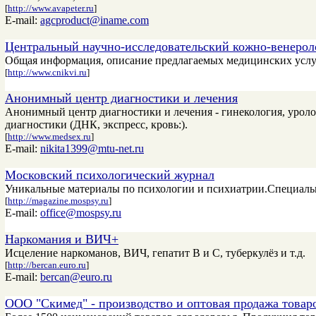
[
http://www.avapeter.ru
]
E-mail:
agcproduct@iname.com
Центральный научно-исследовательский кожно-венерол
Общая информация, описание предлагаемых медицинских услу
[
http://www.cnikvi.ru
]
Анонимный центр диагностики и лечения
Анонимный центр диагностики и лечения - гинекология, уролог
диагностики (ДНК, экспресс, кровь:).
[
http://www.medsex.ru
]
E-mail:
nikita1399@mtu-net.ru
Московский психологический журнал
Уникальные материалы по психологии и психиатрии.Специальн
[
http://magazine.mospsy.ru
]
E-mail:
office@mospsy.ru
Наркомания и ВИЧ+
Исцеление наркоманов, ВИЧ, гепатит В и С, туберкулёз и т.д.
[
http://bercan.euro.ru
]
E-mail:
bercan@euro.ru
ООО "Скимед" - производство и оптовая продажа товаро