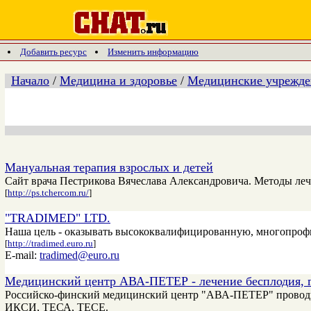
Добавить ресурс
Изменить информацию
Начало
/
Медицина и здоровье
/
Медицинские учрежде
Мануальная терапия взрослых и детей
Сайт врача Пестрикова Вячеслава Александровича. Методы леч
[
http://ps.tchercom.ru/
]
"TRADIMED" LTD.
Наша цель - оказывать высококвалифицированную, многопрофи
[
http://tradimed.euro.ru
]
E-mail:
tradimed@euro.ru
Медицинский центр АВА-ПЕТЕР - лечение бесплодия, г
Российско-финский медицинский центр "АВА-ПЕТЕР" проводит 
ИКСИ, ТЕСА, ТЕСЕ.