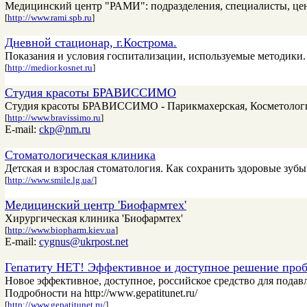
Медицинский центр "РАМИ": подразделения, специалисты, цен
[
http://www.rami.spb.ru
]
Дневной стационар, г.Кострома.
Показания и условия госпитализации, используемые методики.
[
http://medior.kosnet.ru
]
Студия красоты БРАВИССИМО
Студия красоты БРАВИССИМО - Парикмахерская, Косметология,
[
http://www.bravissimo.ru
]
E-mail:
ckp@nm.ru
Стоматологическая клиника
Детская и взрослая стоматология. Как сохранить здоровые зубы
[
http://www.smile.lg.ua/
]
Медицинский центр 'Биофармтех'
Хирургическая клиника 'Биофармтех'
[
http://www.biopharm.kiev.ua
]
E-mail:
cygnus@ukrpost.net
Гепатиту НЕТ! Эффективное и доступное решение проб
Новое эффективное, доступное, российское средство для пода
Подробности на http://www.gepatitunet.ru/
[
http://www.gepatitunet.ru/
]