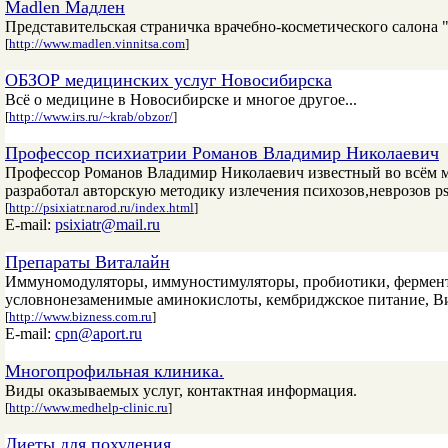
Madlen Мадлен
Представительская страничка врачебно-косметического салона 
[
http://www.madlen.vinnitsa.com
]
ОБЗОР медицинских услуг Новосибирска
Всё о медицине в Новосибирске и многое другое...
[
http://www.irs.ru/~krab/obzor/
]
Профессор психиатрии Романов Владимир Николаевич
Профессор Романов Владимир Николаевич известный во всём м
разработал авторскую методику излечения психозов,неврозов psi
[
http://psixiatr.narod.ru/index.html
]
E-mail:
psixiatr@mail.ru
Препараты Виталайн
Иммуномодуляторы, иммуностимуляторы, пробиотики, фермент
условнонезаменимые аминокислоты, кембриджское питание, Ви
[
http://www.bizness.com.ru
]
E-mail:
cpn@aport.ru
Многопрофильная клиника.
Виды оказываемых услуг, контактная информация.
[
http://www.medhelp-clinic.ru
]
Диеты для похудения