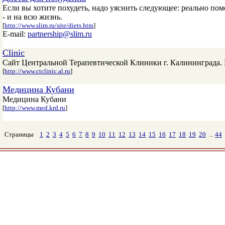
Если вы хотите похудеть, надо уяснить следующее: реально пом
- и на всю жизнь.
[
http://www.slim.ru/site/diets.htm
]
E-mail:
partnership@slim.ru
Clinic
Cайт Центральной Терапевтической Клиники г. Калининграда. 
[
http://www.ctclinic.al.ru
]
Медицина Кубани
Медицина Кубани
[
http://www.med.krd.ru
]
Страницы
1
2
3
4
5
6
7
8
9
10
11
12
13
14
15
16
17
18
19
20
...
44