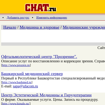
Добавить ресурс
Изменить информацию
Начало
/
Медицина и здоровье
/
Медицинские учрежден
Сай
Офтальмологический центр "Прозрение".
Описание услуг по восстановлению и коррекции зрения. Справ
[
http://www.prozren.ru
]
Башкирский медицинский сервер
Первый в Республике Башкортостан специализированный медиц
[
http://www.bashmed.ru
]
E-mail:
sapa@ufacom.ru
Центр Эстетической Медицины и Гирудотерапии
О фирме. Оказываемые услуги. Цены. Запись на процедуру.
[
http://www.hirudo.ru/
]