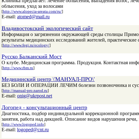
Клиника предлагает: лечение облысения, выпадения волос, лече
облысения, уход за волосами
[
http://www.alopecia-areata.com/ru/
]
E-mail:
atomed@mail.ru
Владивостокский экологический сайт
Информация о загрязнении окружающей среды столицы Приморья
результаты медицинских исследований жителей, практические с
[
http://www.fegi.ru/ecology/
]
Русско Балканский Мост
О клубе. Медицинская программа. Продукция. Контактная инф
[
http://www.rbm.ru
]
Медицинский центр \'МАНУАЛ-ПРО\'
БЕЗ БОЛИ И ОПЕРАЦИИ ЛЕЧИМ болезни позвоночника и суставов
[
http://manual-pro.narod.ru
]
E-mail:
onig@ukrpost.net
Логопед - консультационный центр
Диагностика, подбор индивидуальной коррекционной программы
занятия, работа над дикцией. Описание видов нарушения речи,
[
http://www.logoped.info
]
E-mail:
logoped@cnt.ru