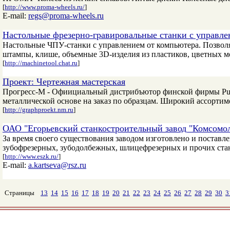
[
http://www.proma-wheels.ru/
]
E-mail:
regs@proma-wheels.ru
Настольные фрезерно-гравировальные станки с управле
Настольные ЧПУ-станки с управлением от компьютера. Позволя
штампы, клише, объемные 3D-изделия из пластиков, цветных ме
[
http://machinetool.chat.ru
]
Проект: Чертежная мастерская
Прогресс-М - Офиициальный дистрибъютор финской фирмы Puho
металлической основе на заказ по образцам. Широкий ассортиме
[
http://graphproekt.nm.ru
]
ОАО "Егорьевский станкостроительный завод "Комсомо
За время своего существования заводом изготовлено и постав
зубофрезерных, зубодолбежных, шлицефрезерных и прочих станк
[
http://www.eszk.ru/
]
E-mail:
a.kartseva@rsz.ru
Страницы
13
14
15
16
17
18
19
20
21
22
23
24
25
26
27
28
29
30
3