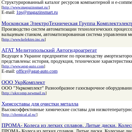
Структурированный каталог ресурсов компьютерной и e-comme
[
http://www.magazinsmart.ru/
]
E-mail:
1ps@magazinsmart.ru
Московская ЭлектроТехническая Группа Комплектэлект
Производство систем автоматизации технологических процессов
вальцевым станком, автоматизированная система управления м
[
http://www.kelektro.inc.ru
]
АГАТ Мелитопольский Автогидроагрегат
Ведущее в Украине предприятие по производству амортизаторо
представлены: история, продукция, технические характеристик
[
http://www.agat-auto.com
]
E-mail:
office@agat-auto.com
ООО УкрКомплект
ООО "Укркомплект" Разнообразное газосварочное оборудовани
[
http://ukrcomp.newmail.ru
]
Химсоставы для очистки металла
Высокоэффективные химические составы для низкотепературно
[
http://chemical.al.ru/
]
ПРОМА- Колеса из легких сплавов. Литые диски. Колесн
ПРОМА- Колеса из легких сплавов. Литые диски. Колесные дис