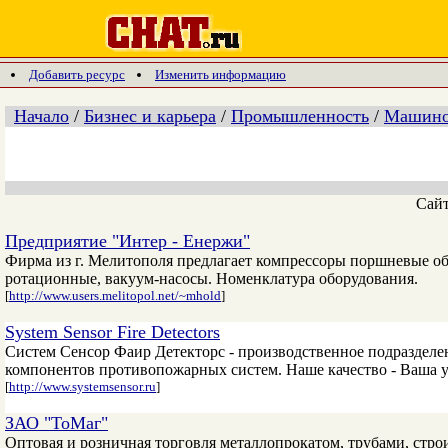
Добавить ресурс
Изменить информацию
Начало
/
Бизнес и карьера
/
Промышленность
/
Машинос
Сай
Предприятие "Интер - Енержи"
Фирма из г. Мелитополя предлагает компрессоры поршневые о
ротационные, вакуум-насосы. Номенклатура оборудования.
[
http://www.users.melitopol.net/~mhold
]
System Sensor Fire Detectors
Систем Сенсор Фаир Детекторс - производственное подразделе
компонентов противопожарных систем. Наше качество - Ваша у
[
http://www.systemsensor.ru
]
ЗАО "ТоМаг"
Оптовая и розничная торговля металлопрокатом, трубами, стр