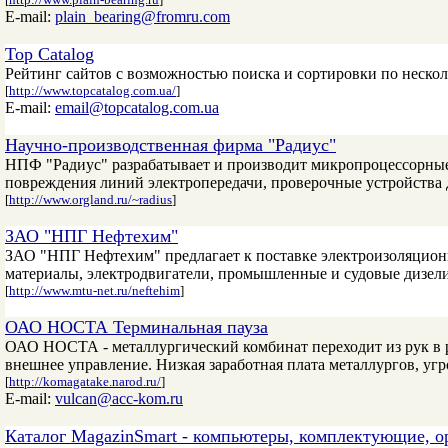
E-mail:
plain_bearing@fromru.com
Top Catalog
Рейтинг сайтов с возможностью поиска и сортировки по неско
[
http://www.topcatalog.com.ua/
]
E-mail:
email@topcatalog.com.ua
Научно-производственная фирма "Радиус"
НПФ "Радиус" разрабатывает и производит микропроцессорные 
повреждения линий электропередачи, проверочные устройства 
[
http://www.orgland.ru/~radius
]
ЗАО "НПГ Нефтехим"
ЗАО "НПГ Нефтехим" предлагает к поставке электроизоляцион
материалы, электродвигатели, промышленные и судовые дизели
[
http://www.mtu-net.ru/neftehim
]
ОАО НОСТА Терминальная пауза
ОАО НОСТА - металлургический комбинат переходит из рук в ру
внешнее управление. Низкая заработная плата металлургов, угр
[
http://komagatake.narod.ru/
]
E-mail:
vulcan@acc-kom.ru
Каталог MagazinSmart - компьютеры, комплектующие, о