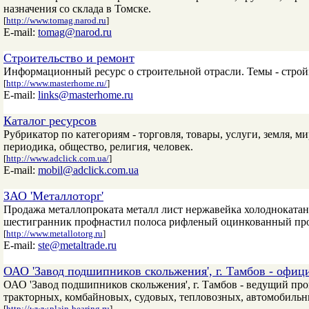
назначения со склада в Томске.
[
http://www.tomag.narod.ru
]
E-mail:
tomag@narod.ru
Строительство и ремонт
Информационный ресурс о строительной отрасли. Темы - строй
[
http://www.masterhome.ru/
]
E-mail:
links@masterhome.ru
Каталог ресурсов
Рубрикатор по категориям - торговля, товары, услуги, земля, 
периодика, общество, религия, человек.
[
http://www.adclick.com.ua/
]
E-mail:
mobil@adclick.com.ua
ЗАО 'Металлоторг'
Продажа металлопроката металл лист нержавейка холоднокатан
шестигранник профнастил полоса рифленый оцинкованный пр
[
http://www.metallotorg.ru
]
E-mail:
ste@metaltrade.ru
ОАО 'Завод подшипников скольжения', г. Тамбов - офиц
ОАО 'Завод подшипников скольжения', г. Тамбов - ведущий пр
тракторных, комбайновых, судовых, тепловозных, автомобильн
[
http://www.plain-bearing.ru
]