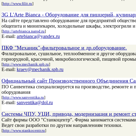
[
http://www.filit.ru
]
3G L'Arte Bianca - Оборудование для пиццерий, кулина
На сайте представлено оборудование для предприятий обществ
общепита и минипекарен, холодильные шкафы, электрогрили 
[
http://artebianca.narod.ru
]
E-mail:
artebianca@yandex.ru
ПКФ "Механик"-фильтровальное и др.оборудование.
Фильтровальное, сушильное, теплообменное и другое оборудова
горнорудной, красочной, микробиологической, пищевой пром
[
http://www.mechanik.spb.ru
]
E-mail:
kraev@mechanik.spb.ru
Официальный сайт Производственного Объединения Са
ПО Санвентика специализируется на производстве, ремонте и 
оборудования
[
http://www.sanventika.ru
]
E-mail:
sanventika@dol.ru
Системы ЧПУ, УЦИ, привода, модернизация и ремонт с
Сайт фирмы ООО "Станкоцентр". Фирма занимается системами
Ведет свои разработки по другим направлениям техники.
[
http://www.stankocentr.ru
]