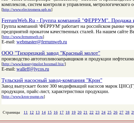
комплексов, систем контроля и управления, метрологического 
[
http://www.electromera.spb.ru
]
FerrumWeb.Ru - Группа компаний "ФЕРРУМ". Продажа и
Группа компаний 'ФЕРРУМ' работает на российском рынке чер
предприятий прокатом качественных сталей. На нашем сайте В
[
http://www.ferrumweb.ru
]
E-mail:
webmaster@ferrumweb.ru
ООО "Тихорецкий завод "Красный молот"
производство автотопливозаправщиков и продукции нефтехим
[
http://www.krasnyjmolot.boxmail.biz/
]
E-mail:
walleff@lycos.ru
Тульский насосный завод-компания "Крон"
Завод выпускает более 300 модификаций насосов марок ЦНС(
продукции, прайс-лист, характеристики продукции.
[
http://www.kron-pump.ru
]
Страницы
11
12
13
14
15
16
17
18
19
20
21
22
23
24
25
26
27
28
2