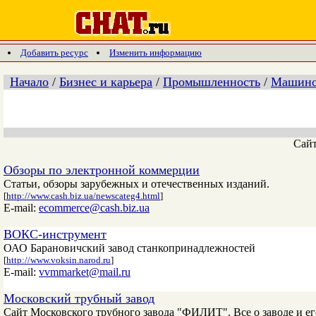
Добавить ресурс
Изменить информацию
Начало
/
Бизнес и карьера
/
Промышленность
/
Машинос
Сай
Обзоры по электронной коммерции
Статьи, обзоры зарубежных и отечественных изданий.
[
http://www.cash.biz.ua/newscateg4.html
]
E-mail:
ecommerce@cash.biz.ua
ВОКС-инструмент
ОАО Барановичский завод станкопринадлежностей
[
http://www.voksin.narod.ru
]
E-mail:
vvmmarket@mail.ru
Московский трубный завод
Сайт Московского трубного завода "ФИЛИТ". Все о заводе и е