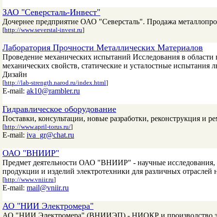
ЗАО "Северсталь-Инвест"
Дочернее предприятие ОАО "Северсталь". Продажа металлопро
[
http://www.severstal-invest.ru
]
Лаборатория Прочности Металлических Материалов
Проведение механических испытаний Исследования в области 
механических свойств, статические и усталостные испытания
Дизайн
[
http://lab-strength.narod.ru/index.html
]
E-mail:
ak10@rambler.ru
Гидравлическое оборудование
Поставки, консультации, новые разработки, реконструкция и р
[
http://www.april-torus.ru/
]
E-mail:
iva_gr@chat.ru
ОАО "ВНИИР"
Предмет деятельности ОАО "ВНИИР" - научные исследования, р
продукции и изделий электротехники для различных отраслей 
[
http://www.vniir.ru
]
E-mail:
mail@vniir.ru
АО "НИИ Электромера"
АО "НИИ Электромера" (ВНИИЭП) - НИОКР и производство эл