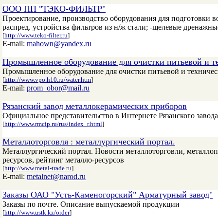
ООО ПП "ТЭКО-ФИЛЬТР"
Проектирование, производство оборудования для подготовки в
распред. устройства фильтров из н/ж стали; -щелевые дренаж
[
http://www.teko-filter.ru
]
E-mail:
mahown@yandex.ru
Промышленное оборудование для очистки питьевой и те
Промышленное оборудование для очистки питьевой и техническ
[
http://www.vpo.h10.ru/water.htm
]
E-mail:
prom_obor@mail.ru
Рязанский завод металлокерамических приборов
Официальное представительство в Интернете Рязанского завод
[
http://www.rmcip.ru/rus/index_r.html
]
Металлоторговля : металлургический портал.
Металлургический портал. Новости металлоторговли, металлопр
ресурсов, рейтинг металло-ресурсов
[
http://www.metal-trade.ru
]
E-mail:
metalnet@narod.ru
Заказы ОАО "Усть-Каменогорский" Арматурный завод"
Заказы по почте. Oписание выпускаемой продукции
[
http://www.ustk.kz/order
]