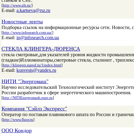
станков в СНГ.
[
http://www.zfs.ru/
]
E-mail:
a.kartseva@rsz.ru
Новостные ленты
Подборка ссылок на информационные ресурсы сети. Новости, с
[
http://www.infosearch.com.ua/
]
E-mail:
in@infosearch.com.ua
СТЕКЛА КЛИНГЕРА-ДЮРЕНСА
стекла смотровые,для указателей уровня жидкости промышлен
(гладкие)Иллюминаторы,смотровые стекла, сталинит , трип
[
http://klingers.narod.ru/1index.html
]
E-mail:
konvests@yandex.ru
НИТИ "Энергомаш"
Научно исследовательский Технологический институт Энергети
России разработчик в сфере энергетического машиностроения.
[
http://NITIEnergomash.euro.ru
]
Компания "Сэйлз Экспресс"
Оператор по поставам плавикового шпата по России и гранича
[
http://www.fluor.ru
]
ООО Кондор