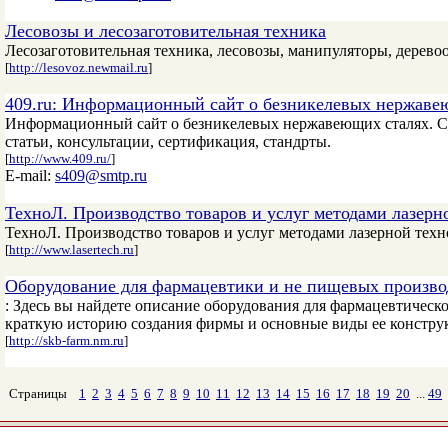
Лесовозы и лесозаготовительная техника
Лесозаготовительная техника, лесовозы, манипуляторы, дерево
[
http://lesovoz.newmail.ru
]
409.ru: Информационный сайт о безникелевых нержаве
Информационный сайт о безникелевых нержавеющих сталях. Ст
статьи, консультации, сертификация, стандрты.
[
http://www.409.ru/
]
E-mail:
s409@smtp.ru
ТехноЛ. Производство товаров и услуг методами лазерн
ТехноЛ. Производство товаров и услуг методами лазерной техн
[
http://www.lasertech.ru
]
Оборудование для фармацевтики и не пищевых произво
: Здесь вы найдете описание оборудования для фармацевтическ
краткую историю создания фирмы и основные виды ее конструк
[
http://skb-farm.nm.ru
]
Страницы
1
2
3
4
5
6
7
8
9
10
11
12
13
14
15
16
17
18
19
20
...
49