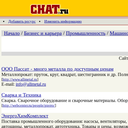
Добавить ресурс
Изменить информацию
Начало
/
Бизнес и карьера
/
Промышленность
/
Машинос
Сай
ООО Пассат - много металла по доступным ценам
Металлопрокат: пруток, круг, квадрат, шестигранник и др. Пол
[
http://www.allmetal.ru
]
E-mail:
info@allmetal.ru
Сварка и Техника
Сварка. Сварочное оборудование и сварочные материалы. Обо
[
http://webcenter.ru/people/pierro/
]
ЭнергоХимКомплект
Поставка промышленного оборудования: насосы, вентиляторы, к
автошины, металлопрокат, автотехника. Товары и цены, возможн