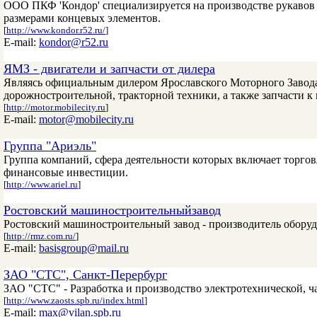
ООО ПКФ 'Кондор' специализируется на производстве рукавов
размерами концевых элементов.
[
http://www.kondor.r52.ru/
]
E-mail:
kondor@r52.ru
ЯМЗ - двигатели и запчасти от дилера
Являясь официальным дилером Ярославского Моторного Завода 
дорожностроительной, тракторной техники, а также запчасти к
[
http://motor.mobilecity.ru
]
E-mail:
motor@mobilecity.ru
Группа "Ариэль"
Группа компаний, сфера деятельности которых включает торго
финансовые инвестиции.
[
http://www.ariel.ru
]
Ростовский машиностроительныйзавод
Ростовский машиностроительный завод - производитель обору
[
http://rmz.com.ru/
]
E-mail:
basisgroup@mail.ru
ЗАО "СTC", Санкт-Перербург
ЗАО "СTC" - Разработка и производство электротехнической,
[
http://www.zaosts.spb.ru/index.html
]
E-mail:
max@vilan.spb.ru