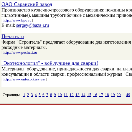
ОАО Саранский завод
Производство кузнечно-прессового оборудования: ножницы к
гильотинные), машины трубогибочные с механическим приводом
[
http://www.kpo.ru
]
E-mail:
sergey@baza-r.ru
Печати.ru
Фирма "Строитель" предлягает оборудование для изготовления 
расходные материалы.
[
http://www.pechati.ru
]
"Экотехнология" - всё лучшее для сварки!
Материалы, оборудование, принадлежности для сварки, наплавк
консультации в области сварки, профессиональный журнал "Св
[
http://www.enteco.kiev.ua/
]
Страницы
1
2
3
4
5
6
7
8
9
10
11
12
13
14
15
16
17
18
19
20
...
49