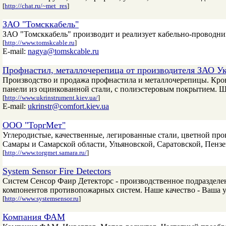
[
http://chat.ru/~met_res
]
ЗАО "Томсккабель"
ЗАО "Томсккабель" производит и реализует кабельно-проводн
[
http://www.tomskcable.ru
]
E-mail:
nagya@tomskcable.ru
Профнастил, металлочерепица от производителя ЗАО У
Производство и продажа профнастила и металлочерепицы. Кро
панели из оцинкованной стали, с полиэстеровым покрытием. Ши
[
http://www.ukrinstrument.kiev.ua/
]
E-mail:
ukrinstr@comfort.kiev.ua
ООО "ТоргМет"
Углеродистые, качественные, легированные стали, цветной п
Самары и Самарской области, Ульяновской, Саратовской, Пензен
[
http://www.torgmet.samara.ru/
]
System Sensor Fire Detectors
Систем Сенсор Фаир Детекторс - производственное подразделе
компонентов противопожарных систем. Наше качество - Ваша у
[
http://www.systemsensor.ru
]
Компания ФАМ