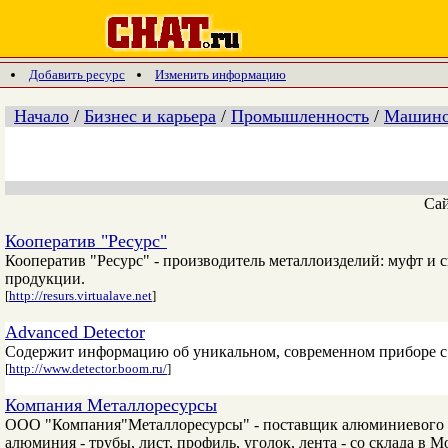
Добавить ресурс
Изменить информацию
Начало
/
Бизнес и карьера
/
Промышленность
/
Машинос
Са
Кооператив "Ресурс"
Кооператив "Ресурс" - производитель металлоизделий: муфт и с
продукции.
[
http://resurs.virtualave.net
]
Advanced Detector
Содержит информацию об уникальном, современном приборе с
[
http://www.detector.boom.ru/
]
Компания Металлоресурсы
ООО "Компания"Металлоресурсы" - поставщик алюминиевого п
алюминия - трубы, лист, профиль, уголок, лента - со склада в