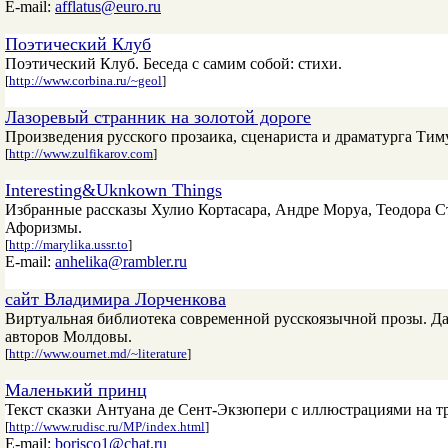
E-mail:
afflatus@euro.ru
Поэтический Клуб
Поэтический Клуб. Беседа с самим собой: стихи.
[
http://www.corbina.ru/~geol
]
Лазоревый странник на золотой дороге
Произведения русского прозаика, сценариста и драматурга Тим
[
http://www.zulfikarov.com
]
Interesting&Uknkown Things
Избранные рассказы Хулио Кортасара, Андре Моруа, Теодора 
Афоризмы.
[
http://marylika.ussr.to
]
E-mail:
anhelika@rambler.ru
сайт Владимира Лорченкова
Виртуальная библиотека современной русскоязычной прозы. Да
авторов Молдовы.
[
http://www.ournet.md/~literature
]
Маленький принц
Текст сказки Антуана де Сент-Экзюпери с иллюстрациями на тр
[
http://www.rudisc.ru/MP/index.html
]
E-mail:
borisco1@chat.ru