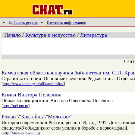
Добавить ресурс
Изменить информацию
Начало
/
Культура и искусство
/
Литература
Сай
Камчатская областная научная библиотека им. С.П. Кр
Страницы истории. Основные сведения. Редкая книга. Отделы и
[
http://www.kamcity.ru/allkam/biblio/
]
Книги Виктора Пелевина
Общая коллекция книг Виктора Олеговича Пелевина
[
http://pel.nm.ru
]
Роман \"Коктейль \"Молотов\"
История современной России, регион 59, год 1995. Детективн
спецслужб объединяют свои усилия в борьбе с наркомафией.
[
http://dovlax.narod.ru
]