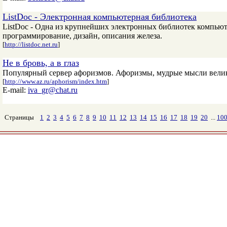
ListDoc - Электронная компьютерная библиотека
ListDoc - Одна из крупнейших электронных библиотек компьют
программирование, дизайн, описания железа.
[
http://listdoc.net.ru
]
Не в бровь, а в глаз
Популярный сервер афоризмов. Афоризмы, мудрые мысли вели
[
http://www.az.ru/aphorism/index.htm
]
E-mail:
iva_gr@chat.ru
Страницы
1
2
3
4
5
6
7
8
9
10
11
12
13
14
15
16
17
18
19
20
...
10