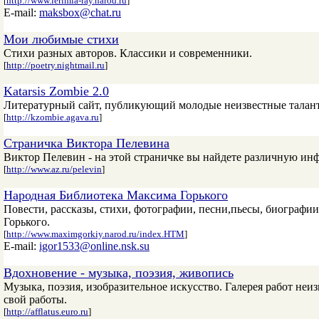
[
http://www.ierimia-ray.narod.ru
]
E-mail:
maksbox@chat.ru
Мои любимые стихи
Стихи разных авторов. Классики и современники.
[
http://poetry.nightmail.ru
]
Katarsis Zombie 2.0
Литературный сайт, публикующий молодые неизвестные таланты 
[
http://kzombie.agava.ru
]
Страничка Виктора Пелевина
Виктор Пелевин - на этой страничке вы найдете различную инф
[
http://www.az.ru/pelevin
]
Народная Библиотека Максима Горького
Повести, рассказы, стихи, фотографии, песни,пьесы, биографи
Горького.
[
http://www.maximgorkiy.narod.ru/index.HTM
]
E-mail:
igor1533@online.nsk.su
Вдохновение - музыка, поэзия, живопись
Музыка, поэзия, изобразительное искусство. Галерея работ неи
свой работы.
[
http://afflatus.euro.ru
]