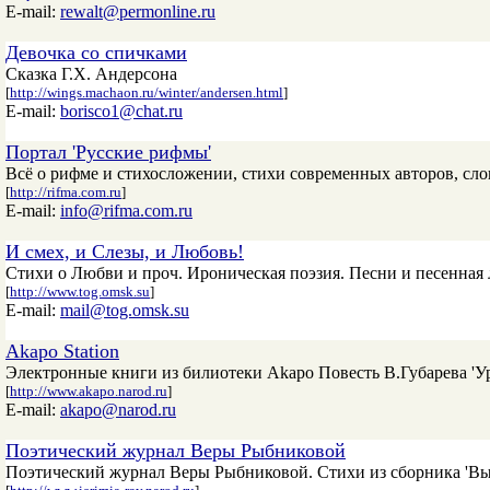
E-mail:
rewalt@permonline.ru
Девочка со спичками
Сказка Г.Х. Андерсона
[
http://wings.machaon.ru/winter/andersen.html
]
E-mail:
borisco1@chat.ru
Портал 'Русские рифмы'
Всё о рифме и стихосложении, стихи современных авторов, сло
[
http://rifma.com.ru
]
E-mail:
info@rifma.com.ru
И смех, и Слезы, и Любовь!
Стихи о Любви и проч. Ироническая поэзия. Песни и песенная 
[
http://www.tog.omsk.su
]
E-mail:
mail@tog.omsk.su
Akapo Station
Электронные книги из билиотеки Akapo Повесть В.Губарева 'Ур
[
http://www.akapo.narod.ru
]
E-mail:
akapo@narod.ru
Поэтический журнал Веры Рыбниковой
Поэтический журнал Веры Рыбниковой. Стихи из сборника 'Выст