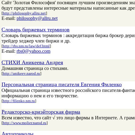
Сайт 'Золотая Философия' посвящен лучшим произведениям зна
будут представлены интересные материалы написанные как дре
[
http://philosophy.allru.net
]
E-mail:
philosophy@allru.net
Словарь биржевых терминов
Словарь биржевых терминов : аккредитация биржа брокер дери
трейдер хеджер член биржи и др.
[
http://rbs.nm.ru/law/def.html
]
E-mail:
rbs0@yahoo.com
СТИХИ Аникеева Андрея
Домашняя страница со стихами.
[
http://anikeev.narod.ru
]
Персональная страница писателя Евгения Филенко
Официальная страница известного российского писателя-фанта
информацию о нем и его творчестве.
[
http://filenko.nm.ru
]
Редакторско-криэйторская фирма
Всем известно, что сайт √ это лицо фирмы в Интернете. А грам
[
http://www.molier.narod.ru
]
Автоприколы