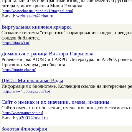
Пристальный беспристрастный взгляд на современную русскояз
литературного критика Миши Пундика
[
http://www.chat.ru/~pundick1/traeger1.htm
]
E-mail:
webmaster@chat.ru
Виртуальная книжная ярмарка
Создание системы "открытого" формирования фондов, преодол
фондов библиотек.
[
http://libra.o3.ru
]
Домашняя страница Виктора Гаврилова
Ролевые игры: AD&D и LARPG. Литература: по AD&D, ролевым 
Протвино. Форум для общения.
[
http://limnin.chat.ru
]
ЦБС г. Минеральные Воды
Информация о библиотеке. Коллекция ссылок на интересные рес
[
http://www4.50megs.com/kot
]
Сайт о именах и их значении, имена, именины.
Сайт о именах и их значении, имена, именины,совместимость и
[
http://www.names.spb.ru
]
E-mail:
yn2001@mail.ru
Золотая Философия