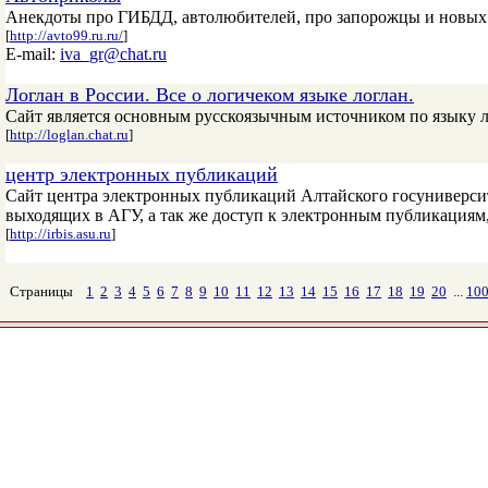
Анекдоты про ГИБДД, автолюбителей, про запорожцы и новых 
[
http://avto99.ru.ru/
]
E-mail:
iva_gr@chat.ru
Логлан в России. Все о логичеком языке логлан.
Сайт является основным русскоязычным источником по языку 
[
http://loglan.chat.ru
]
центр электронных публикаций
Cайт центра электронных публикаций Алтайского госуниверсит
выходящих в АГУ, а так же доступ к электронным публикациям
[
http://irbis.asu.ru
]
Страницы
1
2
3
4
5
6
7
8
9
10
11
12
13
14
15
16
17
18
19
20
...
10