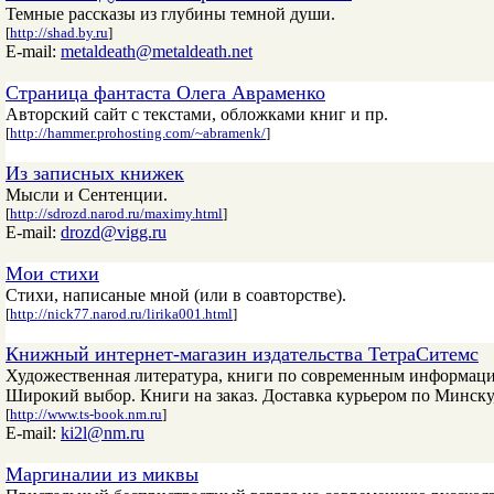
Темные рассказы из глубины темной души.
[
http://shad.by.ru
]
E-mail:
metaldeath@metaldeath.net
Страница фантаста Олега Авраменко
Авторский сайт с текстами, обложками книг и пр.
[
http://hammer.prohosting.com/~abramenk/
]
Из записных книжек
Мысли и Сентенции.
[
http://sdrozd.narod.ru/maximy.html
]
E-mail:
drozd@vigg.ru
Мои стихи
Стихи, написаные мной (или в соавторстве).
[
http://nick77.narod.ru/lirika001.html
]
Книжный интернет-магазин издательства ТетраСитемс
Художественная литература, книги по современным информацио
Широкий выбор. Книги на заказ. Доставка курьером по Минску,
[
http://www.ts-book.nm.ru
]
E-mail:
ki2l@nm.ru
Маргиналии из миквы