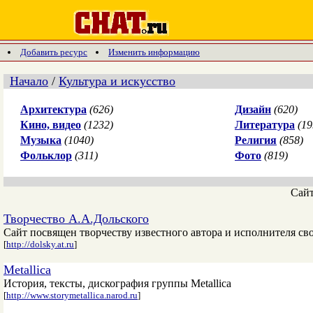
Добавить ресурс
Изменить информацию
Начало
/
Культура и искусство
Архитектура
(626)
Дизайн
(620)
Кино, видео
(1232)
Литература
(19
Музыка
(1040)
Религия
(858)
Фольклор
(311)
Фото
(819)
Сай
Творчество А.А.Дольского
Сайт посвящен творчеству известного автора и исполнителя сво
[
http://dolsky.at.ru
]
Metallica
История, тексты, дискография группы Metallica
[
http://www.storymetallica.narod.ru
]