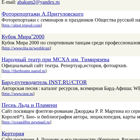
E-mail:
abakum2@yandex.ru
Фоторепортажи А.Притуловского
Фоторепортажи с семинаров и праздников Общества русской на
[
http://alpri.tripod.com
]
Кубок Мира''2000
Кубок Мира 2000 по спортивным танцам среди профессионалов
[
http://www.rita.ru/worldcup
]
Народный театр при МСХА им. Тимирязева
Официальный сайт театра. Репертуар,история, фотоархив.
[
http://thetheatre.narod.ru
]
Бард-путеводитель INST.RU/CTOR
Авторская песня : каталог ресурсов, всемирная Бард-Афиша; 
[
http://www.inst.ru
]
Песнь Льда и Пламени
Cайт посвящен фэнтези-романам Джорджа Р. Р. Мартина из сери
Королей*). Био- и библиография автора, энциклопедия, карты м
[
http://iceandfire.newmail.ru
]
Кертория
Сайт посвящен А.Дихнову и его творчеству (Кертория, Раганард