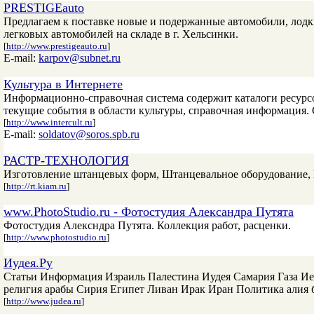
PRESTIGEauto
Предлагаем к поставке новые и подержанные автомобили, лод
легковых автомобилей на складе в г. Хельсинки.
[
http://www.prestigeauto.ru
]
E-mail:
karpov@subnet.ru
Культура в Интернете
Информационно-справочная система содержит каталоги ресурсов
текущие события в области культуры, справочная информация.
[
http://www.intercult.ru
]
E-mail:
soldatov@soros.spb.ru
РАСТР-ТЕХНОЛОГИЯ
Изготовление штанцевых форм, Штанцевальное оборудование, 
[
http://rt.kiam.ru
]
www.PhotoStudio.ru - Фотостудия Александра Путята
Фотостудия Алексндра Путята. Коллекция работ, расценки.
[
http://www.photostudio.ru
]
Иудея.Ру
Статьи Информация Израиль Палестина Иудея Самария Газа Ие
религия арабы Сирия Египет Ливан Ирак Иран Политика алия 
[
http://www.judea.ru
]