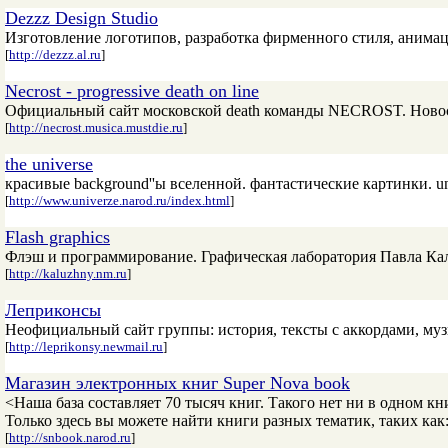
Dezzz Design Studio
Изготовление логотипов, разработка фирменного стиля, анима
[
http://dezzz.al.ru
]
Necrost - progressive death on line
Официальный сайт московской death команды NECROST. Новост
[
http://necrost.musica.mustdie.ru
]
the universe
красивые background''ы вселенной. фантастические картинки. un
[
http://www.univerze.narod.ru/index.html
]
Flash graphics
Флэш и программирование. Графическая лаборатория Павла К
[
http://kaluzhny.nm.ru
]
Леприконсы
Неофициальный сайт группы: история, тексты с аккордами, муз
[
http://leprikonsy.newmail.ru
]
Магазин электронных книг Super Nova book
<Наша база составляет 70 тысяч книг. Такого нет ни в одном к
Только здесь вы можете найти книги разных тематик, таких как
[
http://snbook.narod.ru
]