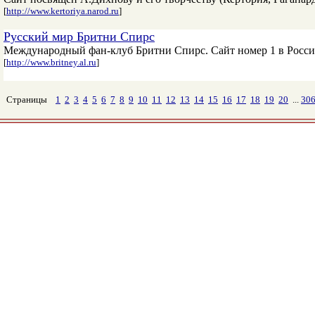
[
http://www.kertoriya.narod.ru
]
Русский мир Бритни Спирс
Международный фан-клуб Бритни Спирс. Сайт номер 1 в Росси
[
http://www.britney.al.ru
]
Страницы
1
2
3
4
5
6
7
8
9
10
11
12
13
14
15
16
17
18
19
20
...
30