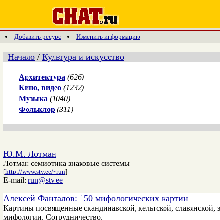
Добавить ресурс
Изменить информацию
Начало
/
Культура и искусство
Архитектура
(626)
Кино, видео
(1232)
Музыка
(1040)
Фольклор
(311)
Ю.М. Лотман
Лотман семиотика знаковые системы
[
http://www.stv.ee/~run
]
E-mail:
run@stv.ee
Алексей Фанталов: 150 мифологических картин
Картины посвященные скандинавской, кельтской, славянской, 
мифологии. Сотрудничество.