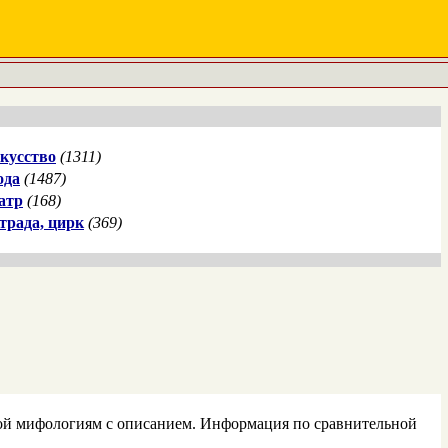
кусство
(1311)
ода
(1487)
атр
(168)
трада, цирк
(369)
ской мифологиям с описанием. Информация по сравнительной