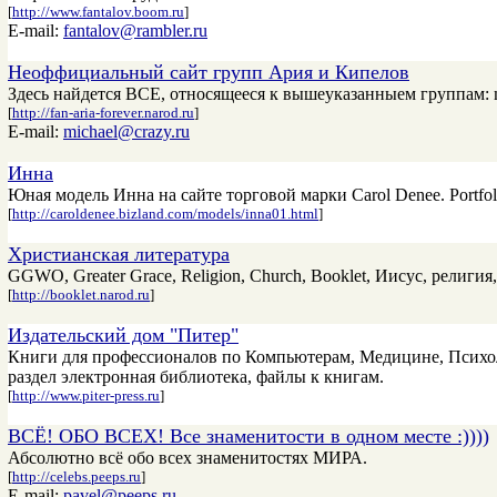
[
http://www.fantalov.boom.ru
]
E-mail:
fantalov@rambler.ru
Неоффициальный сайт групп Ария и Кипелов
Здесь найдется ВСЕ, относящееся к вышеуказанныем группам: mp
[
http://fan-aria-forever.narod.ru
]
E-mail:
michael@crazy.ru
Инна
Юная модель Инна на сайте торговой марки Carol Denee. Portfoli
[
http://caroldenee.bizland.com/models/inna01.html
]
Христианская литература
GGWO, Greater Grace, Religion, Church, Booklet, Иисус, религия,
[
http://booklet.narod.ru
]
Издательский дом "Питер"
Книги для профессионалов по Компьютерам, Медицине, Психоло
раздел электронная библиотека, файлы к книгам.
[
http://www.piter-press.ru
]
ВСЁ! ОБО ВСЕХ! Все знаменитости в одном месте :))))
Абсолютно всё обо всех знаменитостях МИРА.
[
http://celebs.peeps.ru
]
E-mail:
pavel@peeps.ru