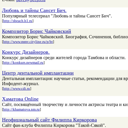
Любовь и тайны Сансет Бич.
Популярный телесериал "Любовь и тайны Сансет Бич".
[
http://sbeach.h1.ru
]
Композитор Борис Чайковский
Композитор Борис Чайковский. Биография, Сочинения, библио
[
http://www.mmv.cityline.ru/p/bt
]
Конкурс Дизайнеров.
Конкурс дизайнеров среди жителей города Тамбова и области.
[
http://konkurs.newmail.ru
]
Центр дентальной имплантации
Дентальная имплантация: научные статьи, рекомендации для вр
Инфодент-журнал.
[
http://www.cdi.ru
]
Хаматова Online
Сайт, посвящённый творчеству и личности актрисы театра и к
[
http://khamatova.nm.ru
]
Неофициальный сайт Филиппа Киркорова
Сайт фан-клуба Филиппа Киркорова "Такой-Сякой".