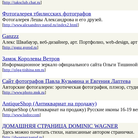
[
http://taksclub.chat.ru
]
Фотогалерея тбилисских фотографов
Фотогалерея Лешы Александрова и его друзей.
[
http://www.alexandrov.narod.ru/index2.html
]
Ganzzz
Алекс Швабауэр, веб-дизайнер, арт. Портфолио, web-design, арт
[
http://ganz.gorod.ru
]
Замок Королевы Ветров
Информационное зеркало официального сайта Ольги Тишиной. 
[
http://olga-tishina.nm.ru
]
Сайт фотографов Павла Кузьмина и Евгения Лаптева
Авторские фотогалереи: эротическая фотография, плэнэр, студ
[
http://www.photo.msk.ru
]
AntiqueShop (Антиквариат на продажу)
AntiqueShop (Антиквариат на продажу) Русские иконы 16-19 ве
[
http://www.ludor.com
]
ДОМАШНЯЯ СТРАНИЦА DOMINIC WAGNER
Здесь можно почитать стихи, написанные автором странички.
[
http://dwagner.narod.ru
]