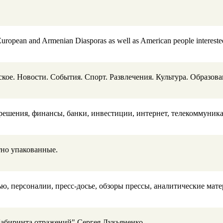
,European and Armenian Diasporas as well as American people interested 
ое. Новости. События. Спорт. Развлечения. Культура. Образов
 решения, финансы, банки, инвестиции, интернет, телекоммуник
тно упакованные.
, персоналии, пресс-досье, обзоры прессы, аналитические мат
Лабиринта отражений" Сергея Лукьяненко.