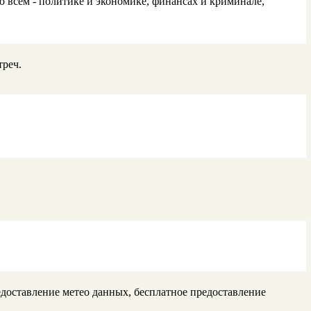
 всем - политике и экономике, финансах и криминале,
треч.
едоставление метео данных, бесплатное предоставление