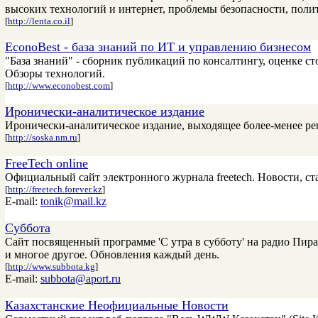
высоких технологий и интернет, проблемы безопасности, полит
[
http://lenta.co.il
]
EconoBest - база знаний по ИТ и управлению бизнесом
"База знаний" - сборник публикаций по консалтингу, оценке 
Обзоры технологий.
[
http://www.econobest.com
]
Иронически-аналитическое издание
Иронически-аналитическое издание, выходящее более-менее ре
[
http://soska.nm.ru
]
FreeTech online
Официальный сайт электронного журнала freetech. Новости, ста
[
http://freetech.forever.kz
]
E-mail:
tonik@mail.kz
Cуббота
Сайт посвященный программе 'С утра в субботу' на радио Пирам
и многое другое. Обновления каждый день.
[
http://www.subbota.kg
]
E-mail:
subbota@aport.ru
Казахстанские Неофициальные Новости