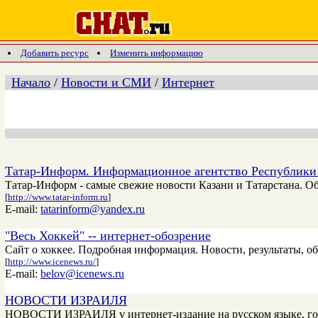
Добавить ресурс
Изменить информацию
Начало
/
Новости и СМИ
/
Интернет
Татар-Информ. Информационное агентство Республики
Татар-Информ - самые свежие новости Казани и Татарстана. О
[
http://www.tatar-inform.ru
]
E-mail:
tatarinform@yandex.ru
"Весь Хоккей" -- интернет-обозрение
Сайт о хоккее. Подробная информация. Новости, результаты, об
[
http://www.icenews.ru/
]
E-mail:
belov@icenews.ru
НОВОСТИ ИЗРАИЛЯ
НОВОСТИ ИЗРАИЛЯ v интернет-издание на русском языке, горяч