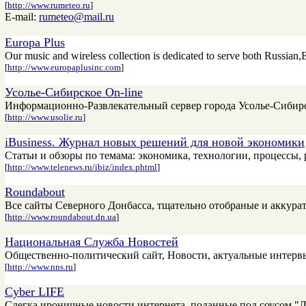
[
http://www.rumeteo.ru
]
E-mail:
rumeteo@mail.ru
Europa Plus
Our music and wireless collection is dedicated to serve both Russian
[
http://www.europaplusinc.com
]
Усолье-Сибирское On-line
Информационно-Развлекательный сервер города Усолье-Сибирск
[
http://www.usolie.ru
]
iBusiness. Журнал новых решений для новой экономики
Статьи и обзоры по темама: экономика, технологии, процессы,
[
http://www.telenews.ru/ibiz/index.phtml
]
Roundabout
Все сайты Северного Донбасса, тщательно отобраные и аккура
[
http://www.roundabout.dn.ua
]
Национальная Служба Новостей
Общественно-политический сайт, Новости, актуальные интервью
[
http://www.nns.ru
]
Cyber LIFE
Слегка ироничные новости интернета, поданные под соусом "