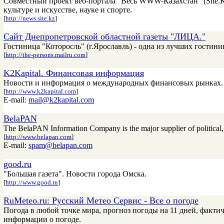
Совместный проект веб-портала "Весь WWW-Казахстан" (Site.
культуре и искусстве, науке и спорте.
[
http://news.site.kz
]
Сайт Днепропетровской областной газеты "ЛИЦА."
Гостиница "Которосль" (г.Ярославль) - одна из лучших гостини
[
http://the-persons.mailru.com
]
K2Kapital. Финансовая информация
Новости и информация о международных финансовых рынках. 
[
http://www.k2kapital.com
]
E-mail:
mail@k2kapital.com
BelaPAN
The BelaPAN Information Company is the major supplier of political,
[
http://www.belapan.com
]
E-mail:
spam@belapan.com
good.ru
"Большая газета". Новости города Омска.
[
http://www.good.ru
]
RuMeteo.ru: Русский Метео Сервис - Все о погоде
Погода в любой точке мира, прогноз погоды на 11 дней, факти
информации о погоде.