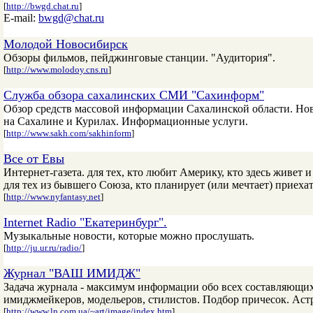
[
http://bwgd.chat.ru
]
E-mail:
bwgd@chat.ru
Молодой Новосибирск
Обзоры фильмов, пейджинговые станции. "Аудитория".
[
http://www.molodoy.cns.ru
]
Служба обзора сахалинских СМИ "Сахинформ"
Обзор средств массовой информации Сахалинской области. Нов
на Сахалине и Курилах. Информационные услуги.
[
http://www.sakh.com/sakhinform
]
Все от Евы
Интернет-газета. для тех, кто любит Америку, кто здесь живе
для тех из бывшего Союза, кто планирует (или мечтает) приехат
[
http://www.nyfantasy.net
]
Internet Radio "Екатеринбург".
Музыкальные новости, которые можно прослушать.
[
http://ju.ur.ru/radio/
]
Журнал "ВАШ ИМИДЖ"
Задача журнала - максимум информации обо всех составляющи
имиджмейкеров, модельеров, стилистов. Подбор причесок. А
[
http://www.ln.com.ua/~art/image/index.htm
]