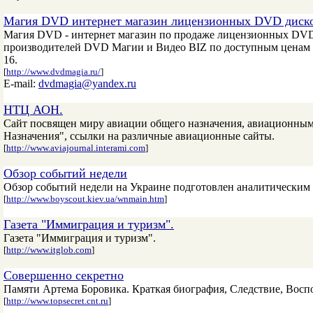
Магия DVD интернет магазин лицензионных DVD диско
Магия DVD - интернет магазин по продаже лицензионных DVD
производителей DVD Магии и Видео BIZ по доступным ценам 20
16.
[
http://www.dvdmagia.ru/
]
E-mail:
dvdmagia@yandex.ru
НТЦ АОН.
Сайт посвящен миру авиации общего назначения, авиационны
Назначения", ссылки на различные авиационные сайты.
[
http://www.aviajournal.interami.com
]
Обзор событий недели
Обзор событий недели на Украине подготовлен аналитическим
[
http://www.boyscout.kiev.ua/wnmain.htm
]
Газета "Иммиграция и туризм".
Газета "Иммиграция и туризм".
[
http://www.itglob.com
]
Совершенно секретно
Памяти Артема Боровика. Краткая биография, Следствие, Восп
[
http://www.topsecret.cnt.ru
]