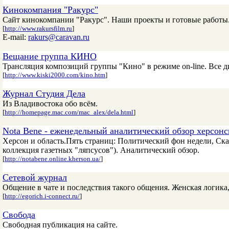
Кинокомпания "Ракурс"
Сайт кинокомпании "Ракурс". Наши проекты и готовые работы.
[
http://www.rakursfilm.ru
]
E-mail:
rakurs@caravan.ru
Вещание группа КИНО
Трансляция композиций группы "Кино" в режиме on-line. Все д
[
http://www.kiski2000.com/kino.htm
]
Журнал Студия Дела
Из Владивостока обо всём.
[
http://homepage.mac.com/mac_alex/dela.html
]
Nota Bene - еженедельный аналитический обзор херсонс
Херсон и область.Пять страниц: Политический фон недели, Ска
коллекция газетных "ляпсусов"). Аналитический обзор.
[
http://notabene.online.kherson.ua/
]
Сетевой журнал
Общение в чате и последствия такого общения. Женская логика,
[
http://egorich.i-connect.ru/
]
Свобода
Свободная публикация на сайте.