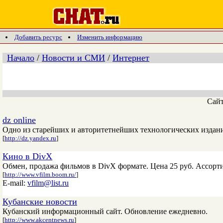
Добавить ресурс
Изменить информацию
Начало
/
Новости и СМИ
/
Интернет
Сай
dz online
Одно из старейших и авторитетнейших технологических издани
[
http://dz.yandex.ru
]
Кино в DivX
Обмен, продажа фильмов в DivX формате. Цена 25 руб. Ассорт
[
http://www.vfilm.boom.ru/
]
E-mail:
vfilm@list.ru
Кубанские новости
Кубанский информационный сайт. Обновление ежедневно.
[
http://www.akcentnews.ru
]