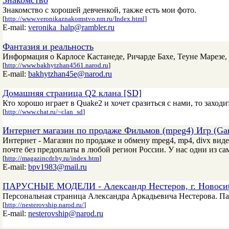
Знакомство
Знакомство с хорошей девченкой, также есть мои фото.
[
http://www.veronikaznakomstvo.nm.ru/Index.html
]
E-mail:
veronika_halp@rambler.ru
Фантазия и реальность
Информация о Карлосе Кастанеде, Ричарде Бахе, Теуне Марезе,
[
http://www.bakhytzhan4561.narod.ru
]
E-mail:
bakhytzhan45e@narod.ru
Домашняя страница Q2 клана [SD]
Кто хорошо играет в Quake2 и хочет сразиться с нами, то заходи
[
http://www.chat.ru/~clan_sd
]
Интернет магазин по продаже Фильмов (mpeg4) Игр (Gam
Интернет - Магазин по продаже и обмену mpeg4, mp4, divx вид
почте без предоплаты в любой регион России. У нас одни из сам
[
http://magazincdr.by.ru/index.htm
]
E-mail:
bpv1983@mail.ru
ПАРУСНЫЕ МОДЕЛИ - Александр Нестеров, г. Новоси
Персональная страница Александра Аркадьевича Нестерова. Па
[
http://nesterovship.narod.ru/
]
E-mail:
nesterovship@narod.ru