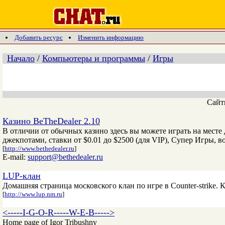
Добавить ресурс
Изменить информацию
Начало
/
Компьютеры и программы
/
Игры
Сай
Казино BeTheDealer 2.10
В отличии от обычных казино здесь вы можете играть на месте 
джекпотами, ставки от $0.01 до $2500 (для VIP), Супер Игры, в
[
http://www.bethedealer.ru
]
E-mail:
support@bethedealer.ru
LUP-клан
Домашняя страница московского клан по игре в Counter-strike.
[
http://www.lup.nm.ru
]
<-----I-G-O-R-----W-E-B----->
Home page of Igor Tribushny