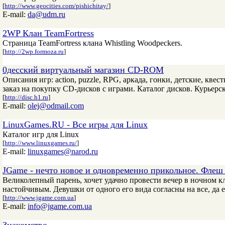
[
http://www.geocities.com/pishichitay/
]
E-mail:
da@udm.ru
2WP Клан TeamFortress
Страница TeamFortress клана Whistling Woodpeckers.
[
http://2wp.formoza.ru
]
0десский виртуальный магазин CD-ROM
Описания игр: action, puzzle, RPG, аркада, гонки, детские, кве
заказ на покупку CD-дисков с играми. Каталог дисков. Курьерс
[
http://disc.h1.ru
]
E-mail:
olej@odmail.com
LinuxGames.RU - Все игры для Linux
Каталог игр для Linux
[
http://www.linuxgames.ru/
]
E-mail:
linuxgames@narod.ru
JGame - нечто новое и одновременно прикольное. Флеш
Великолепный парень, хочет удачно провести вечер в ночном к
настойчивым. Девушки от одного его вида согласны на все, да 
[
http://www.jgame.com.ua
]
E-mail:
info@jgame.com.ua