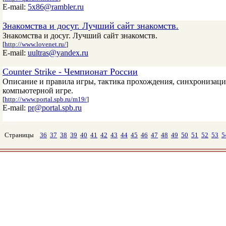
E-mail:
5x86@rambler.ru
Знакомства и досуг. Лучший сайт знакомств.
Знакомства и досуг. Лучший сайт знакомств.
[
http://www.lovenet.ru/
]
E-mail:
uultras@yandex.ru
Counter Strike - Чемпионат России
Описание и правила игры, тактика прохождения, синхронизаци
компьютерной игре.
[
http://www.portal.spb.ru/m19/
]
E-mail:
pr@portal.spb.ru
Страницы
36
37
38
39
40
41
42
43
44
45
46
47
48
49
50
51
52
53
5