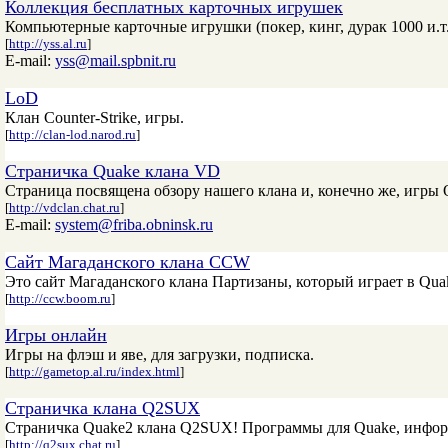
Коллекция бесплатных карточных игрушек
Компьютерные карточные игрушки (покер, кинг, дурак 1000 и.т.д
[
http://yss.al.ru
]
E-mail:
yss@mail.spbnit.ru
LoD
Клан Counter-Strike, игры.
[
http://clan-lod.narod.ru
]
Страничка Quake клана VD
Страница посвящена обзору нашего клана и, конечно же, игры Q
[
http://vdclan.chat.ru
]
E-mail:
system@friba.obninsk.ru
Сайт Магаданского клана CCW
Это сайт Магаданского клана Партизаны, который играет в Quake I
[
http://ccw.boom.ru
]
Игры онлайн
Игры на флэш и яве, для загрузки, подписка.
[
http://gametop.al.ru/index.html
]
Страничка клана Q2SUX
Страничка Quake2 клана Q2SUX! Программы для Quake, информа
[
http://q2sux.chat.ru
]