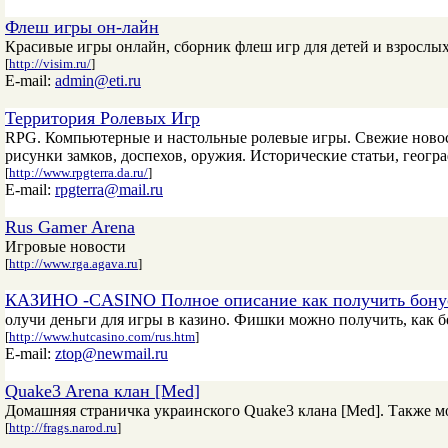
Флеш игры он-лайн
Красивые игры онлайн, сборник флеш игр для детей и взрослы
[
http://visim.ru/
]
E-mail:
admin@eti.ru
Территория Ролевых Игр
RPG. Компьютерные и настольные ролевые игры. Свежие новос
рисунки замков, доспехов, оружия. Исторические статьи, геогр
[
http://www.rpgterra.da.ru/
]
E-mail:
rpgterra@mail.ru
Rus Gamer Arena
Игровые новости
[
http://www.rga.agava.ru
]
КАЗИНО -CASINO Полное описание как получить бонус
олучи деньги для игры в казино. Фишки можно получить, как бе
[
http://www.hutcasino.com/rus.htm
]
E-mail:
ztop@newmail.ru
Quake3 Arena клан [Med]
Домашняя страничка украинского Quake3 клана [Med]. Также м
[
http://frags.narod.ru
]