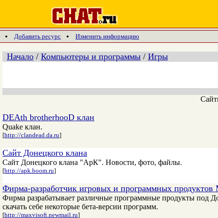
Добавить ресурс
Изменить информацию
Начало
/
Компьютеры и программы
/
Игры
Сай
DEAth brotherhooD клан
Quake клан.
[
http://clandead.da.ru
]
Сайт Донецкого клана
Сайт Донецкого клана "АрК". Новости, фото, файлы.
[
http://apk.boom.ru
]
Фирма-разработчик игровых и программных продуктов
Фирма разрабатывает различные программные продукты под Дос,
скачать себе некоторые бета-версии программ.
[
http://maxvisoft.newmail.ru
]