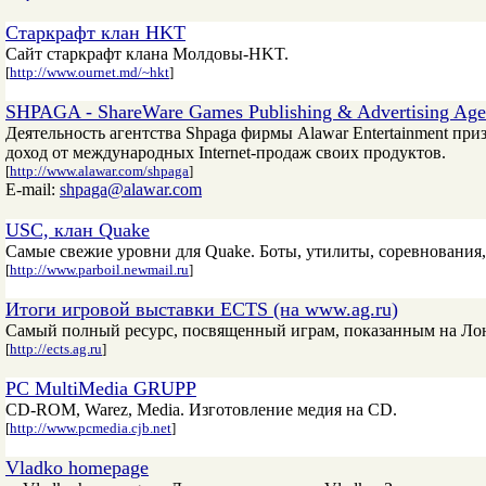
Старкрафт клан HKT
Сайт старкрафт клана Молдовы-HKT.
[
http://www.ournet.md/~hkt
]
SHPAGA - ShareWare Games Publishing & Advertising Agen
Деятельность агентства Shpaga фирмы Alawar Entertainment пр
доход от международных Internet-продаж своих продуктов.
[
http://www.alawar.com/shpaga
]
E-mail:
shpaga@alawar.com
USC, клан Quake
Самые свежие уровни для Quake. Боты, утилиты, соревнования
[
http://www.parboil.newmail.ru
]
Итоги игровой выставки ECTS (на www.ag.ru)
Самый полный ресурс, посвященный играм, показанным на Лондо
[
http://ects.ag.ru
]
PC MultiMedia GRUPP
CD-ROM, Warez, Media. Изготовление медия на CD.
[
http://www.pcmedia.cjb.net
]
Vladko homepage