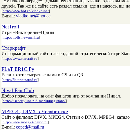
..::Vladko homepage::.. Домашняя страница Vladko. Здесь вы м
друзей. Так же на сайте есть раздел ссылки, где я надеюсь, вы на
[
http://www.hot.ee/vladkoinet
]
E-mail:
vladkoinet@hot.ee
NetTroll
Игры+Викторины=Призы
[
http://trolls.newmail.ru
]
Старкрафт
Информационный сайт о легендарной стратегической игре Starcr
[
http://www.starcraft.ru
]
FLaT ER1C.Py
Если хотите сыграть с нами в CS или Q3
[
http://flateric.narod.ru
]
Nival Fan Club
Добро пожаловать на сайт фанатов игр от компании Нивал.
[
http://user.cityline.ru/~merlinmagi/fans/
]
MPEG4 , DIVX в Челябинске
Сайт о фильмах DIVX, MPEG4. Статьи о DIVX, MPEG4; каталог
[
http://www.mpeg74.narod.ru
]
E-mail:
coped@mail.ru