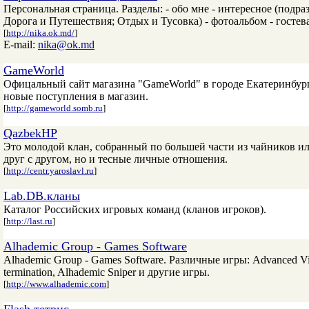
Персональная страница. Разделы: - обо мне - интересное (подр
Дорога и Путешествия; Отдых и Тусовка) - фотоальбом - гостев
[
http://nika.ok.md/
]
E-mail:
nika@ok.md
GameWorld
Офицальный сайт магазина "GameWorld" в городе Екатеринбурге
новые поступления в магазин.
[
http://gameworld.somb.ru
]
QazbekHP
Это молодой клан, собранный по большей части из чайников ил
друг с другом, но и тесные личные отношения.
[
http://centr.yaroslavl.ru
]
Lab.DB.кланы
Каталог Российских игровых команд (кланов игроков).
[
http://last.ru
]
Alhademic Group - Games Software
Alhademic Group - Games Software. Различные игры: Advanced Vide
termination, Alhademic Sniper и другие игры.
[
http://www.alhademic.com
]