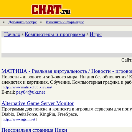
Добавить ресурс
Изменить информацию
Начало
/
Компьютеры и программы
/
Игры
Сай
МАТРИЦА - Реальная виртуальность / Новости - игрового
Новости - игрового и soft-ового мира. Ни дня без обновления
анекдотах и картинках. Обучение. Компьютерная графика и рабо
[
http://www.matrixclub.kiev.ua/
]
E-mail:
pay04@ukr.net
Аlternative Game Server Monitor
Программа для поиска и коннекта к игровым серверам для популя
Diablo, DeltaForce, KingPin, FreeSpace.
[
http://www.agsm.net
]
Персональня страница Ники