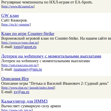
Регулярные чемпионаты по НХЛ-играм от EA-Sports.
[
http://www.ihl.narod.ru
]
GW клан
Сайт Квакеров.
[
http://tts.lt/~simsim/
]
Клан по игре Counter-Strike
Воронежский игровой клан по Counter-Strike. На нашем сайте в
[
http://www.cs-jonn.chat.ru
]
E-mail:
jonn@aport.ru
Лотереи на webmoney с моментальными выплатами
Лотереи на webmoney с моментальными выплатами
[
http://wm.exaccess.org.ru/
]
E-mail:
rusmoney@nm.ru
Описания Игр
Описание игры "Петька и Василий Иванович 2: Судный день"
[
http://www.chat.ru/~lagash/index.html
]
E-mail:
xv@au.ru
Калькулятор для HMM3
Вычисляет суммарную силу армии
[
http://www.calc.nm.ru
]