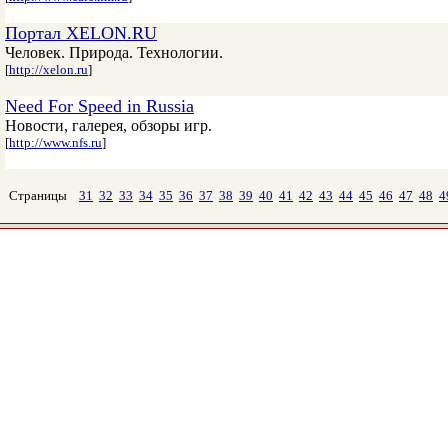
Портал XELON.RU
Человек. Природа. Технологии.
[
http://xelon.ru
]
Need For Speed in Russia
Новости, галерея, обзоры игр.
[
http://www.nfs.ru
]
Страницы
31
32
33
34
35
36
37
38
39
40
41
42
43
44
45
46
47
48
4