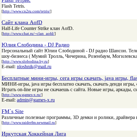
Flash тетрис
Flash Tetris.
[
http://www.cn2ru.com/tetris/
]
Сайт клана AofD
Half-Life Counter Strike клан AofD.
[
http://www.chat.ru/~clan_aofd/
]
Юлия Слободина - DJ Радио
Персональный сайт Юлии Слободиной - DJ радио Шансон. Теле
шоу-бизнеса ( Мумий Тролль, Чичерина, Розенбаум, Могилевская
[
http://www.slobodina.by.ru
]
E-mail:
nloshnik@mail.ru
Бесплатные мини-игры, сега игры скачать, java игры, fla
МИНИ-игры, java игры бесплатно скачать, скачать денди игры, с
Играть on-line игры не скачаешь с сайта. Новые игры, аркады, 
[
http://www.games-x.ru/
]
E-mail:
admin@games-x.ru
FM`s Site
Различные полезные программы, 3D демки и ролики, драйвера и
[
http://www.raiderfm.newmail.ru
]
Иркутская Хоккейная Лига