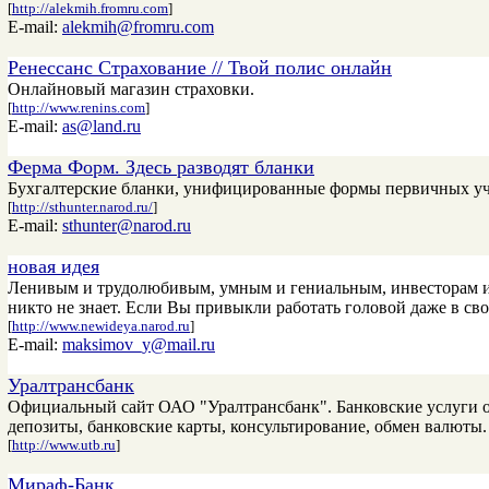
[
http://alekmih.fromru.com
]
E-mail:
alekmih@fromru.com
Ренессанс Страхование // Твой полис онлайн
Онлайновый магазин страховки.
[
http://www.renins.com
]
E-mail:
as@land.ru
Ферма Форм. Здесь разводят бланки
Бухгалтерские бланки, унифицированные формы первичных учет
[
http://sthunter.narod.ru/
]
E-mail:
sthunter@narod.ru
новая идея
Ленивым и трудолюбивым, умным и гениальным, инвесторам и п
никто не знает. Если Вы привыкли работать головой даже в сво
[
http://www.newideya.narod.ru
]
E-mail:
maksimov_y@mail.ru
Уралтрансбанк
Официальный сайт ОАО "Уралтрансбанк". Банковские услуги о
депозиты, банковские карты, консультирование, обмен валюты.
[
http://www.utb.ru
]
Мираф-Банк