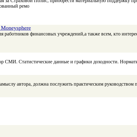
я за Страховой Полис, приобрести материальную поддержку при
рованный ремо
 Moneysphere
я работников финансовых учреждений,а также всем, кто интере
р СМИ. Статистические данные и графики доходности. Нормати
 замыслу автора, должна послужить практическим руководством 