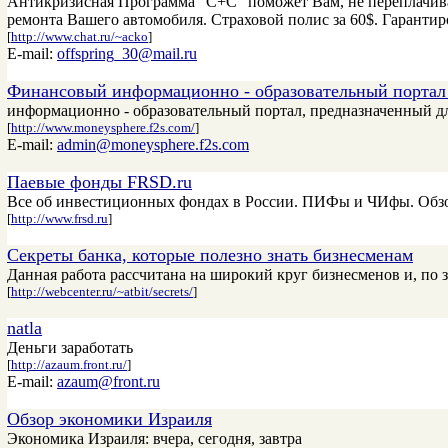
Антикризисная Программа "С+С" поможет Вам, не переплачива
ремонта Вашего автомобиля. Страховой полис за 60$. Гаранти
[
http://www.chat.ru/~acko
]
E-mail:
offspring_30@mail.ru
Финансовый информационно - образовательный портал
информационно - образовательный портал, предназначенный дл
[
http://www.moneysphere.f2s.com/
]
E-mail:
admin@moneysphere.f2s.com
Паевые фонды FRSD.ru
Все об инвестиционных фондах в России. ПИФы и ЧИфы. Обзо
[
http://www.frsd.ru
]
Секреты банка, которые полезно знать бизнесменам
Данная работа рассчитана на широкий круг бизнесменов и, по
[
http://webcenter.ru/~atbit/secrets/
]
natla
Деньги заработать
[
http://azaum.front.ru/
]
E-mail:
azaum@front.ru
Обзор экономики Израиля
Экономика Израиля: вчера, сегодня, завтра