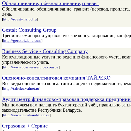
Обналичивание, обезналичивание,транзит
Обналичивание, обезналичивание, транзит (перевод, проплата,
день.
[
http://rousty.narod.ru
]
Gestalt Consulting Group
Тренинг-семинары и управленческое консультирование, конфер
[
http://geco.bizland.com
]
Business Service - Consulting Company
Консультационные услуги по ведению финансового учета, комп
управленческого учета.
[
http://www.businessservice.com.ua
]
Оценочно-консалтинговая компания ТАЙРЕКО
Все виды оценочного консалтинга - оценка недвижимости, земе
[
http://taireko.valnet.ru
]
Аудит центр финансово-правовая поддержка предприни
Мы поможем вам наладить бухгалтерский учёт, правильно запла
законодательстве Республики Беларусь.
[
http://www.minskaudit.nm.ru
]
Страховка + Сервис