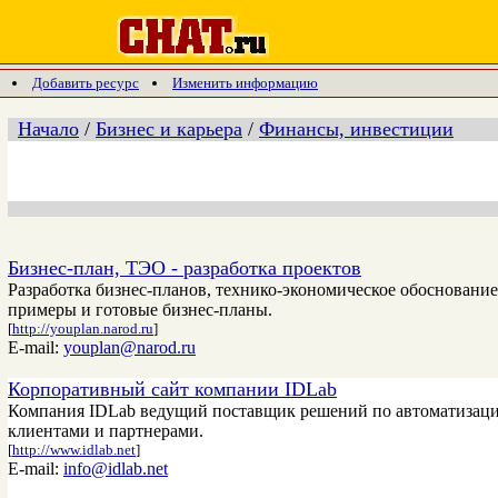
Добавить ресурс
Изменить информацию
Начало
/
Бизнес и карьера
/
Финансы, инвестиции
Бизнес-план, ТЭО - разработка проектов
Разработка бизнес-планов, технико-экономическое обосновани
примеры и готовые бизнес-планы.
[
http://youplan.narod.ru
]
E-mail:
youplan@narod.ru
Корпоративный сайт компании IDLab
Компания IDLab ведущий поставщик решений по автоматизации
клиентами и партнерами.
[
http://www.idlab.net
]
E-mail:
info@idlab.net