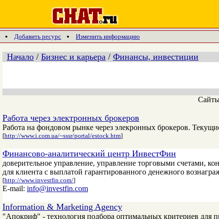
Добавить ресурс
Изменить информацию
Начало
/
Бизнес и карьера
/
Финансы, инвестиции
Сайт
Работа через электронных брокеров
Работа на фондовом рынке через элекронных брокеров. Текущи
[
http://www.i.com.ua/~sssr/portal/estock.htm
]
Финансово-аналитический центр ИнвестФин
доверительное управление, управление торговыми счетами, кон
для клиента с выплатой гарантированного денежного вознаграж
[
http://www.investfin.com/
]
E-mail:
info@investfin.com
Information & Marketing Agency
"Апокриф" - технология подбора оптимальных критериев для 