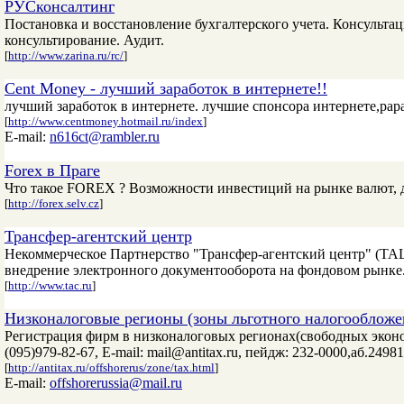
РУСконсалтинг
Постановка и восстановление бухгалтерского учета. Консульта
консультирование. Аудит.
[
http://www.zarina.ru/rc/
]
Cent Money - лучший заработок в интернете!!
лучший заработок в интернете. лучшие спонсора интернете,рар
[
http://www.centmoney.hotmail.ru/index
]
E-mail:
n616ct@rambler.ru
Forex в Праге
Что такое FOREX ? Возможности инвестиций на рынке валют, д
[
http://forex.selv.cz
]
Трансфер-агентский центр
Некоммерческое Партнерство "Трансфер-агентский центр" (ТАЦ)
внедрение электронного документооборота на фондовом рынке
[
http://www.tac.ru
]
Низконалоговые регионы (зоны льготного налогообложен
Регистрация фирм в низконалоговых регионах(свободных эконо
(095)979-82-67, E-mail: mail@antitax.ru, пейдж: 232-0000,aб.24981
[
http://antitax.ru/offshorerus/zone/tax.html
]
E-mail:
offshorerussia@mail.ru