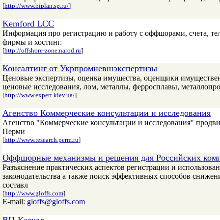
[
http://www.biplan.sp.ru/
]
Kemford LCC
Информация про регистрацию и работу с оффшорами, счета, те
фирмы и хостинг.
[
http://offshore-zone.narod.ru
]
Консалтинг от Укрпромневшэкспертизы
Ценовые экспертизы, оценка имущества, оценщики имущественн
ценовые исследования, лом, металлы, ферросплавы, металлопро
[
http://www.expert.kiev.ua/
]
Агенство Коммерческие консультации и исследования
Агенство "Коммерческие консультации и исследования" продви
Перми
[
http://www.research.perm.ru
]
Оффшорные механизмы и решения для Российских ком
Разъяснение практических аспектов регистрации и использова
законодательства а также поиск эффективных способов снижен
составл
[
http://www.gloffs.com
]
E-mail:
gloffs@gloffs.com