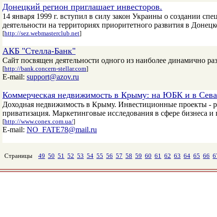
Донецкий регион приглашает инвесторов.
14 января 1999 г. вступил в силу закон Украины о создании с
деятельности на территориях приоритетного развития в Донец
[
http://sez.webmasterclub.net
]
АКБ "Стелла-Банк"
Сайт посвящен деятельности одного из наиболее динамично ра
[
http://bank.concern-stellar.com
]
E-mail:
support@azov.ru
Коммерческая недвижимость в Крыму: на ЮБК и в Сева
Доходная недвижимость в Крыму. Инвестиционные проекты - ра
приватизация. Маркетинговые исследования в сфере бизнеса и
[
http://www.conex.com.ua/
]
E-mail:
NO_FATE78@mail.ru
Страницы
49
50
51
52
53
54
55
56
57
58
59
60
61
62
63
64
65
66
6