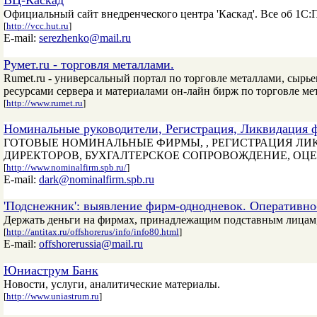
ВЦ-Каскад
Официальный сайт внедренческого центра 'Каскад'. Все об 1С:
[
http://vcc.hut.ru
]
E-mail:
serezhenko@mail.ru
Румет.ru - торговля металлами.
Rumet.ru - универсальный портал по торговле металлами, сыр
ресурсами сервера и материалами он-лайн бирж по торговле мета
[
http://www.rumet.ru
]
Номинальные руководители, Регистрация, Ликвидация 
ГОТОВЫЕ НОМИНАЛЬНЫЕ ФИРМЫ, , РЕГИСТРАЦИЯ ЛИ
ДИРЕКТОРОВ, БУХГАЛТЕРСКОЕ СОПРОВОЖДЕНИЕ, ОЦЕ
[
http://www.nominalfirm.spb.ru/
]
E-mail:
dark@nominalfirm.spb.ru
'Подснежник': выявление фирм-однодневок. Оперативно
Держать деньги на фирмах, принадлежащим подставным лицам, о
[
http://antitax.ru/offshorerus/info/info80.html
]
E-mail:
offshorerussia@mail.ru
Юниаструм Банк
Новости, услуги, аналитические материалы.
[
http://www.uniastrum.ru
]