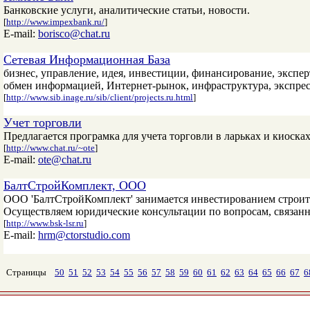
Банковские услуги, аналитические статьи, новости.
[
http://www.impexbank.ru/
]
E-mail:
borisco@chat.ru
Сетевая Информационная База
бизнес, управление, идея, инвестиции, финансирование, экспер
обмен информацией, Интернет-рынок, инфраструктура, экспрес
[
http://www.sib.inage.ru/sib/client/projects.ru.html
]
Учет торговли
Предлагается програмка для учета торговли в ларьках и киосках
[
http://www.chat.ru/~ote
]
E-mail:
ote@chat.ru
БалтСтройКомплект, ООО
ООО 'БалтСтройКомплект' занимается инвестированием строите
Осуществляем юридические консультации по вопросам, связан
[
http://www.bsk-lsr.ru
]
E-mail:
hrm@ctorstudio.com
Страницы
50
51
52
53
54
55
56
57
58
59
60
61
62
63
64
65
66
67
6