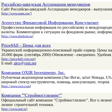
Российско-шведская Ассоциация менеджеров
Сайт Российско-шведской Ассоциации менеджеров - выпускни
[
http://www.rsam.org/
]
Агентство Финансовой Информации Консультант
Профессиональная информация по российскому и международн
валюты. Комментарии к ситуации на фондовом рынке, информац
[
http://www.dinform.ru
]
Price4All - Цены для всех
Украинский информационно-поисковый прайс-сервер. Цены на л
20.000 фирм. (сентябрь 2000) Обновление - ежедневно. Удобная
[
http://price4all.visti.net
]
E-mail:
alex@visti.net
Компания OXIR Investments, Inc.
Публичная акционерная компания (Лас-Вегас, штат Невада, U
широкий спектр инструментов, помощь, консультации, теория.
[
http://www.oxir.com
]
Компания ''''Строймостлизинг''''
Официальный сайт компании "Строймостлизинг". Все о лизинг
лизинг строительной техники.
[
http://www.sml.ru
]