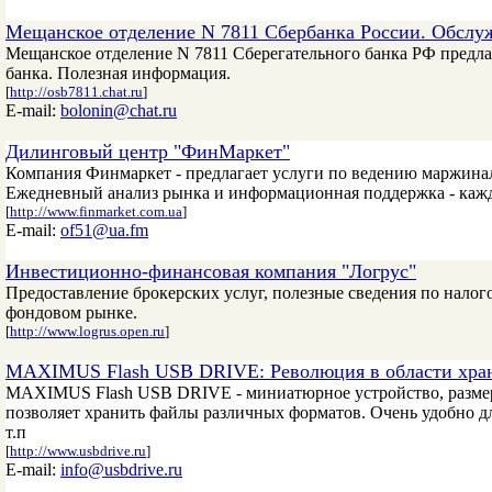
Мещанское отделение N 7811 Сбербанка России. Обслу
Мещанское отделение N 7811 Сберегательного банка РФ предла
банка. Полезная информация.
[
http://osb7811.chat.ru
]
E-mail:
bolonin@chat.ru
Дилинговый центр "ФинМаркет"
Компания Финмаркет - предлагает услуги по ведению маржина
Ежедневный анализ рынка и информационная поддержка - каждый
[
http://www.finmarket.com.ua
]
E-mail:
of51@ua.fm
Инвестиционно-финансовая компания "Логрус"
Предоставление брокерских услуг, полезные сведения по нало
фондовом рынке.
[
http://www.logrus.open.ru
]
MAXIMUS Flash USB DRIVE: Революция в области хра
MAXIMUS Flash USB DRIVE - миниатюрное устройство, размеро
позволяет хранить файлы различных форматов. Очень удобно д
т.п
[
http://www.usbdrive.ru
]
E-mail:
info@usbdrive.ru