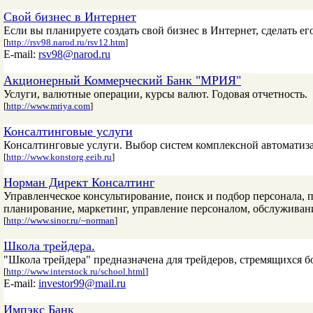
Свой бизнес в Интернет
Если вы планируете создать свой бизнес в Интернет, сделать его
[
http://rsv98.narod.ru/rsv12.htm
]
E-mail:
rsv98@narod.ru
Акционерный Коммерческий Банк "МРИЯ"
Услуги, валютные операции, курсы валют. Годовая отчетность.
[
http://www.mriya.com
]
Консалтинговые услуги
Консалтинговые услуги. Выбор систем комплексной автоматиз
[
http://www.konstorg.eeib.ru
]
Норман Директ Консалтинг
Управленческое консультирование, поиск и подбор персонала,
планирование, маркетинг, управление персоналом, обслуживани
[
http://www.sinor.ru/~norman
]
Школа трейдера.
"Школа трейдера" предназначена для трейдеров, стремящихся б
[
http://www.interstock.ru/school.html
]
E-mail:
investor99@mail.ru
Импэкс Банк