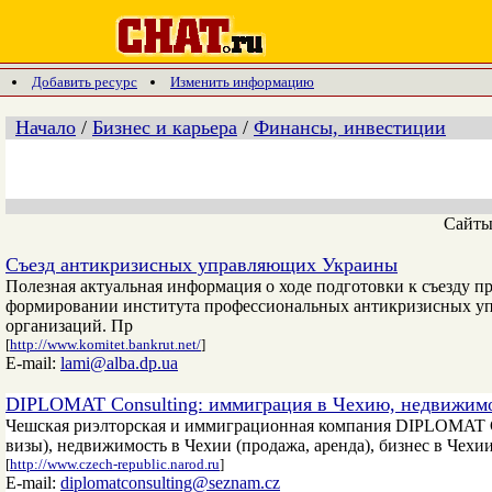
Добавить ресурс
Изменить информацию
Начало
/
Бизнес и карьера
/
Финансы, инвестиции
Сайт
Съезд антикризисных управляющих Украины
Полезная актуальная информация о ходе подготовки к съезду
формировании института профессиональных антикризисных уп
организаций. Пр
[
http://www.komitet.bankrut.net/
]
E-mail:
lami@alba.dp.ua
DIPLOMAT Consulting: иммиграция в Чехию, недвижим
Чешская риэлторская и иммиграционная компания DIPLOMAT Co
визы), недвижимость в Чехии (продажа, аренда), бизнес в Чехии
[
http://www.czech-republic.narod.ru
]
E-mail:
diplomatconsulting@seznam.cz