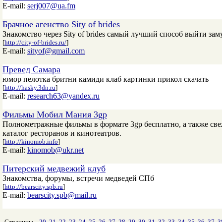
E-mail:
serj007@ua.fm
Брачное агенство Sity of brides
Знакомство через Sity of brides самый лучший способ выйти зам
[
http://city-of-brides.ru/
]
E-mail:
sityof@gmail.com
Превед Самара
юмор пелотка бритни камиди клаб картинки прикол скачать
[
http://hasky.3dn.ru
]
E-mail:
research63@yandex.ru
Фильмы Мобил Мания 3gp
Полнометражные фильмы в формате 3gp бесплатно, а также св
каталог ресторанов и кинотеатров.
[
http://kinomob.info
]
E-mail:
kinomob@ukr.net
Питерский медвежий клуб
Знакомства, форумы, встречи медведей СПб
[
http://bearscity.spb.ru
]
E-mail:
bearscity.spb@mail.ru
Страницы
20
21
22
23
24
25
26
27
28
29
30
31
32
33
34
35
36
37
3