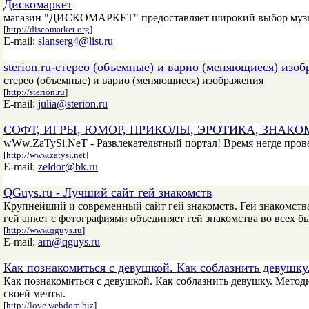
Дискомаркет
магазин "ДИСКОМАРКЕТ" предоставляет широкий выбор музыки
[
http://discomarket.org
]
E-mail:
slanserg4@list.ru
sterion.ru-стерео (объемные) и варио (меняющиеся) изо
стерео (объемные) и варио (меняющиеся) изображения
[
http://sterion.ru
]
E-mail:
julia@sterion.ru
СОФТ, ИГРЫ, ЮМОР, ПРИКОЛЫ, ЭРОТИКА, ЗНАК
wWw.ZaTySi.NeT - Развлекательтный портал! Время негде провес
[
http://www.zatysi.net
]
E-mail:
zeldor@bk.ru
QGuys.ru - Лучший сайт гей знакомств
Крупнейший и современный сайт гей знакомств. Гей знакомств
гей анкет с фотографиями объединяет гей знакомства во всех б
[
http://www.qguys.ru
]
E-mail:
arn@qguys.ru
Как познакомиться с девушкой. Как соблазнить девушку
Как познакомиться с девушкой. Как соблазнить девушку. Метод
своей мечты.
[
http://love.webdom.biz
]