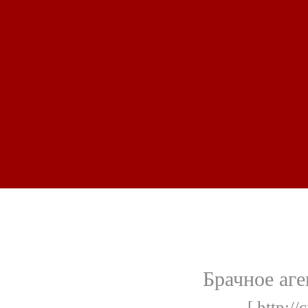
Брачное аген
[ http://