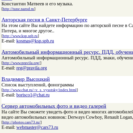
Константин Матвеев и его музыка.
[
http://tune.narod.ru
]
Авторская песня в Санкт-Петербурге
На этом сайте Вы найдете информацию по авторской песне в Са
Питера, и многое другое..
[
http://www.ksp.spb.ru
]
E-mail:
kosmas@ksp.spb.ru
Автомобильный информационный ресурс. ПДД, обучени
Автомобильный информационный ресурс. ПДД, знаки, обучение,
[
http://www.pravila.org/
]
E-mail:
reg@pravila.org
Владимир Высоцкий
Список выступлений, фонограммы
[
http://www.chat.ru/~v_s_vysotsky/index.html
]
E-mail:
borisco1@chat.ru
Сервер автомобильных фото и видео галерей
На сайте Вы сможете увидеть фото и видео многих автомобиле
видео автомобильных новинок: Derways Cowboy, Renault Logan, 
[
http://photos.cars73.ru/
]
E-mail:
webmaster@cars73.ru