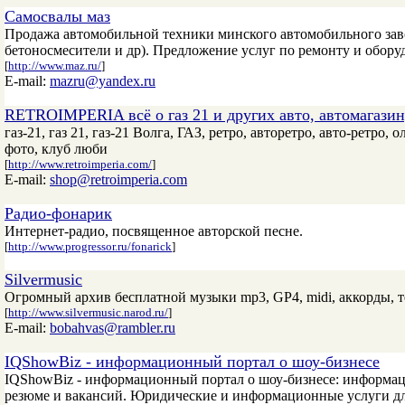
Самосвалы маз
Продажа автомобильной техники минского автомобильного завод
бетоносмесители и др). Предложение услуг по ремонту и обор
[
http://www.maz.ru/
]
E-mail:
mazru@yandex.ru
RETROIMPERIA всё о газ 21 и других авто, автомагазин
газ-21, газ 21, газ-21 Волга, ГАЗ, ретро, авторетро, авто-ретро
фото, клуб люби
[
http://www.retroimperia.com/
]
E-mail:
shop@retroimperia.com
Радио-фонарик
Интернет-радио, посвященное авторской песне.
[
http://www.progressor.ru/fonarick
]
Silvermusic
Огромный архив бесплатной музыки mp3, GP4, midi, аккорды, т
[
http://www.silvermusic.narod.ru/
]
E-mail:
bobahvas@rambler.ru
IQShowBiz - информационный портал о шоу-бизнесе
IQShowBiz - информационный портал о шоу-бизнесе: информаци
резюме и вакансий. Юридические и информационные услуги дл