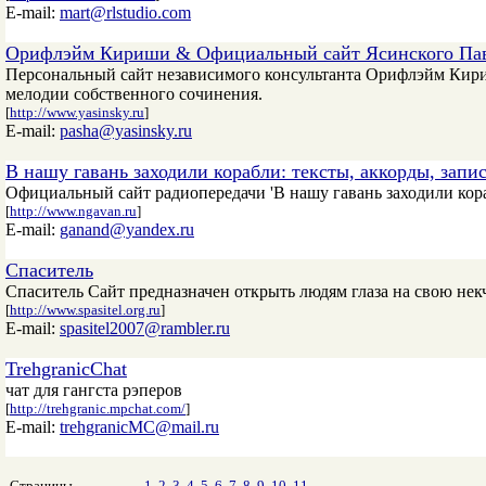
E-mail:
mart@rlstudio.com
Орифлэйм Кириши & Официальный сайт Ясинского Па
Персональный сайт независимого консультанта Орифлэйм Кири
мелодии собственного сочинения.
[
http://www.yasinsky.ru
]
E-mail:
pasha@yasinsky.ru
В нашу гавань заходили корабли: тексты, аккорды, запис
Официальный сайт радиопередачи 'В нашу гавань заходили кор
[
http://www.ngavan.ru
]
E-mail:
ganand@yandex.ru
Спаситель
Спаситель Сайт предназначен открыть людям глаза на свою не
[
http://www.spasitel.org.ru
]
E-mail:
spasitel2007@rambler.ru
TrehgranicChat
чат для гангста рэперов
[
http://trehgranic.mpchat.com/
]
E-mail:
trehgranicMC@mail.ru
Страницы
1
2
3
4
5
6
7
8
9
10
11