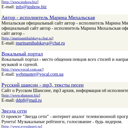
[
http://www.iqshow.biz
]
E-mail:
info@iqshow.biz
Автор - исполнитель Марина Михальская
Михальская официальный сайт автор - исполнитель Марина Ми
официальный сайт автор - исполнитель Марина Михальская оф
сайт автор -
[
http://marinamihalskaya.chat.ru
]
E-mail:
marinamihalskaya@chat.ru
Вокальный портал
Вокальный портал - место общения певцов всех стилей и напра
музыкой и сценой.
[
http://www.vocal.com.ua/
]
E-mail:
webmaster@vocal.com.ua
Русский шансон - mp3, тексты песен
Сайт о Русском Шансоне, mp3 архив, информация об исполнител
[
http://www.shanson.biz
]
E-mail:
ddp8@mail.ru
Звезда сети
О проекте "Звезда сети" - интернет аналог телевизионной прог
Рунета! Музыкальные рейтинги, голосование - будь лидером.
[
http://www.zvezdaseti.ru
]