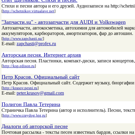
Олег Щетников. Стихи и песни.
Стихи и песни автора и его друзей. Аудиозаписи на http://schetn
[
http://schetnikov.virtualave.net
]
"Запчасти.su" - автозапчасти для AUDI и Volkswagen
Автозапчасти, автокосметика, автохимия для автомобилей марк
аккумуляторов, карбюраторов, амортизаторов, фар до автошин.
[
http://www.zapchasti.su/
]
E-mail:
zapchasti@profex.ru
Авторская песня. Интернет архив
Авторская песня. Пластинки, компакт-диски, записи концертов, 
[
http://ksp.edison.ru
]
Петр Красов. Официальный сайт
Петр Красов. Официальный сайт. Содержит музыку, биоргафии 
[
http://krasov.pesni.ru
]
E-mail:
peter.krasov@gmail.com
Полигон Павла Тетерина
Страничка Павла Тетерина (автор и исполнитель). Песни, текс
[
http://www.craydog.lgg.ru
]
Диалоги об авторской песне
Почтовая рассылка - тексты песен известных бардов, ссылки на 