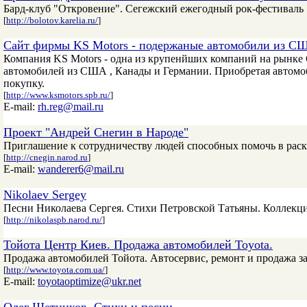
Бард-клуб "Откровение". Сегежский ежегодный рок-фестиваль
[
http://bolotov.karelia.ru/
]
Сайт фирмы KS Motors - подержаные автомобили из С
Компания KS Motors - одна из крупенйших компаний на рынке
автомобилей из США , Канады и Германии. Приобретая автомоб
покупку.
[
http://www.ksmotors.spb.ru/
]
E-mail:
rh.reg@mail.ru
Проект "Андрей Снегин в Народе"
Приглашение к сотрудничеству людей способных помочь в раск
[
http://cnegin.narod.ru
]
E-mail:
wanderer6@mail.ru
Nikolaev Sergey
Песни Николаева Сергея. Стихи Петровской Татьяны. Коллекц
[
http://nikolaspb.narod.ru/
]
Тойота Центр Киев. Продажа автомобилей Тоyota.
Продажа автомобилей Тойота. Автосервис, ремонт и продажа з
[
http://www.toyota.com.ua/
]
E-mail:
toyotaoptimize@ukr.net