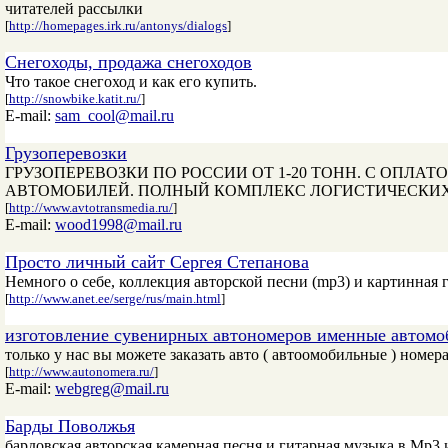
читателей рассылки
[
http://homepages.irk.ru/antonys/dialogs
]
Снегоходы, продажа снегоходов
Что такое снегоход и как его купить.
[
http://snowbike.katit.ru/
]
E-mail:
sam_cool@mail.ru
Грузоперевозки
ГРУЗОПЕРЕВОЗКИ ПО РОССИИ ОТ 1-20 ТОНН. С ОПЛА
АВТОМОБИЛЕЙ. ПОЛНЫЙ КОМПЛЕКС ЛОГИСТИЧЕСКИХ УСЛУГ: 
[
http://www.avtotransmedia.ru/
]
E-mail:
wood1998@mail.ru
Просто личный сайт Сергея Степанова
Немного о себе, коллекция авторской песни (mp3) и картинная гал
[
http://www.anet.ee/serge/rus/main.html
]
изготовление сувенирных автономеров именные автомо
только у нас вы можете заказать авто ( автоомобильные ) номе
[
http://www.autonomera.ru/
]
E-mail:
webgreg@mail.ru
Барды Поволжья
бардовская,авторская,камерная песня и гитарная музыка в Mp3 