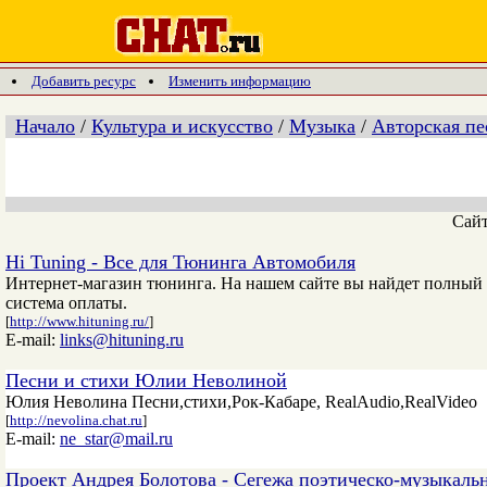
Добавить ресурс
Изменить информацию
Начало
/
Культура и искусство
/
Музыка
/
Авторская пе
Сай
Hi Tuning - Все для Тюнинга Автомобиля
Интернет-магазин тюнинга. На нашем сайте вы найдет полный к
система оплаты.
[
http://www.hituning.ru/
]
E-mail:
links@hituning.ru
Песни и стихи Юлии Неволиной
Юлия Неволина Песни,стихи,Рок-Кабаре, RealAudio,RealVideo
[
http://nevolina.chat.ru
]
E-mail:
ne_star@mail.ru
Проект Андрея Болотова - Сегежа поэтическо-музыкаль