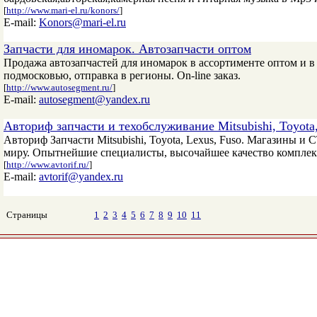
[
http://www.mari-el.ru/konors/
]
E-mail:
Konors@mari-el.ru
Запчасти для иномарок. Автозапчасти оптом
Продажа автозапчастей для иномарок в ассортименте оптом и в 
подмосковью, отправка в регионы. On-line заказ.
[
http://www.autosegment.ru/
]
E-mail:
autosegment@yandex.ru
Авториф запчасти и техобслуживание Mitsubishi, Toyota,
Авториф Запчасти Mitsubishi, Toyota, Lexus, Fuso. Магазины и
миру. Опытнейшие специалисты, высочайшее качество комплек
[
http://www.avtorif.ru/
]
E-mail:
avtorif@yandex.ru
Страницы
1
2
3
4
5
6
7
8
9
10
11