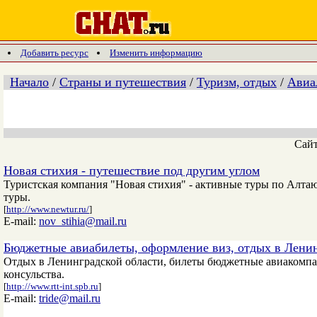
Добавить ресурс
Изменить информацию
Начало
/
Страны и путешествия
/
Туризм, отдых
/
Авиа
Сай
Новая стихия - путешествие под другим углом
Туристская компания "Новая стихия" - активные туры по Алтаю
туры.
[
http://www.newtur.ru/
]
E-mail:
nov_stihia@mail.ru
Бюджетные авиабилеты, оформление виз, отдых в Ленин
Отдых в Ленинградской области, билеты бюджетные авиакомпан
консульства.
[
http://www.rtt-int.spb.ru
]
E-mail:
tride@mail.ru