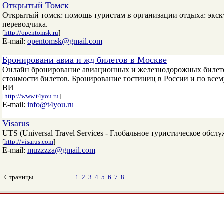
Открытый Томск
Открытый томск: помощь туристам в организации отдыха: экску
переводчика.
[
http://opentomsk.ru
]
E-mail:
opentomsk@gmail.com
Бронировани авиа и жд билетов в Москве
Онлайн бронирование авиационных и железнодорожных билетов
стоимости билетов. Бронирование гостиниц в России и по всем
ВИ
[
http://www.t4you.ru
]
E-mail:
info@t4you.ru
Visarus
UTS (Universal Travel Services - Глобальное туристическое обсл
[
http://visarus.com
]
E-mail:
muzzzza@gmail.com
Страницы
1
2
3
4
5
6
7
8