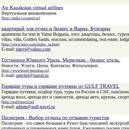
Air Kazakstan virtual airlines
Виртуальная авиакомпания.
[
http://airkz-va.narod.ru
]
квартирьй для отдих и бизнес в Варна, Булгариа
apartments for rent in Varna Bulgaria, отел ,квартира, бизнес, туризм
villas, villa, Golden Sands, seacoast, accommodating, real estate, lodg
[
http://www.jutev.com/index_ru.htm
]
E-mail:
jutevi@yahoo.com
Гостиница Южного Урала. Меридиан - бизнес отель.
Новости. Услуги. Цены. Контакты. Фотогалереи.
[
http://www.hotel-meridian.ru
]
E-mail:
uptchel@narod.ru
Горящие туры и горящие путевки от GULF TRAVEL
Горящие путевки, подбор тура, туры по России и СНГ, пансиона
аренда вилл, аренда яхт и самолетов, аренда авто, круизы, сп
[
http://gulf-travel.ru
]
E-mail:
admin@gulf-travel.ru
Пилигрим - Выбор отдыха по отзывам туристов
Пилигрим - это самое большая в Рунет база описаний экскурси
отобранных и проверенных нами туров. Ежедневно тысячи гор