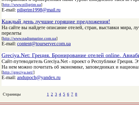
[
http://www.piligrim.ua
]
E-mail:
piligrim1998@mail.ru
Каждый день лучшие горящие предложения!
На сайте вы найдете описание отелей, стран, выставки мира, л
перелеты
[
http://www.nadramarine.com.ua
]
E-mail:
content@tourserver.com.ua
Greciya.Net: Греция. Бронирование отелей online. Авиа
Сайт-путеводитель Greciya.Net - проект о Республике Греция. Эт
На нем можно почитать об экономике, заповедниках и национал
[
http://greciya.net/
]
E-mail:
andupoch@yandex.ru
Страницы
1
2
3
4
5
6
7
8