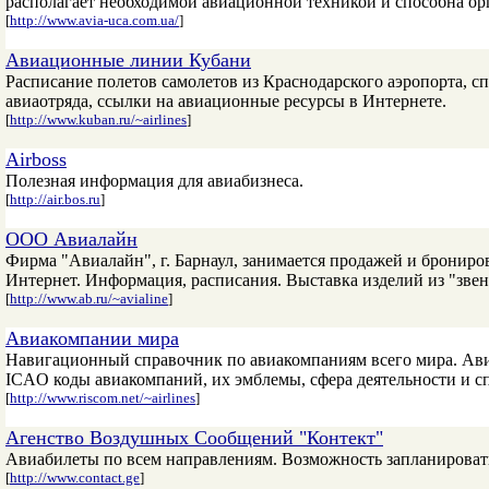
располагает необходимой авиационной техникой и способна ор
[
http://www.avia-uca.com.ua/
]
Авиационные линии Кубани
Расписание полетов самолетов из Краснодарского аэропорта, с
авиаотряда, ссылки на авиационные ресурсы в Интернете.
[
http://www.kuban.ru/~airlines
]
Airboss
Полезная информация для авиабизнеса.
[
http://air.bos.ru
]
ООО Авиалайн
Фирма "Авиалайн", г. Барнаул, занимается продажей и брониров
Интернет. Информация, расписания. Выставка изделий из "звен
[
http://www.ab.ru/~avialine
]
Авиакомпании мира
Навигационный справочник по авиакомпаниям всего мира. Ав
ICAO коды авиакомпаний, их эмблемы, сфера деятельности и 
[
http://www.riscom.net/~airlines
]
Агенство Воздушных Сообщений "Контект"
Авиабилеты по всем направлениям. Возможность запланировать
[
http://www.contact.ge
]