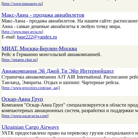
[
http://www.transaero.ru
]
Макс-Авиа - продажа авиабилетов
Макс-Авиа - продажа авиабилетов. На нашем сайте: расписание 
Авиа - самые дешевые авиабилеты в любую точку мира.
[
http://www.max-avia.ru
]
E-mail:
base222@yandex.ru
МИАТ. Москва-Берлин-Москва
Рейс в Германию монгольской авиакомпанией.
[
http://miatru.chat.ru
]
Авиакомпания Эй Джей Ти Эйр Интернейшнл
Страничка авиакомпании AJT AIR International. Расписание рей
Таиланд, Эмираты. Отдых и шопинг. Чартерные рейсы.
[
http://www.geocities.com/aaj_aaj
]
Оскар-Авиа Груп
Компания "Оскар-Авиа Груп" специализируется в области прод
компьютерных авиационных систем, разработки и поддержки w
[
http://www.oscar-avia.com
]
Ukrainian Cargo Airways
УАТК предоставлено право на перевозку грузов специального 