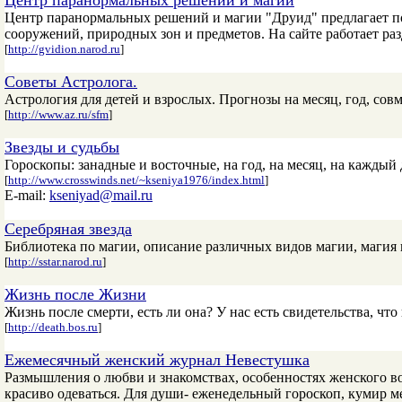
Центр паранормальных решений и магии
Центр паранормальных решений и магии "Друид" предлагает по
сооружений, природных зон и предметов. На сайте работает раз
[
http://gvidion.narod.ru
]
Советы Астролога.
Астрология для детей и взрослых. Прогнозы на месяц, год, совм
[
http://www.az.ru/sfm
]
Звезды и судьбы
Гороскопы: занадные и восточные, на год, на месяц, на каждый 
[
http://www.crosswinds.net/~kseniya1976/index.html
]
E-mail:
kseniyad@mail.ru
Серебряная звезда
Библиотека по магии, описание различных видов магии, магия
[
http://sstar.narod.ru
]
Жизнь после Жизни
Жизнь после смерти, есть ли она? У нас есть свидетельства, ч
[
http://death.bos.ru
]
Ежемесячный женский журнал Невестушка
Размышления о любви и знакомствах, особенностях женского во
красиво одеваться. Для души- еженедельный гороскоп, кумир ме