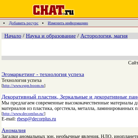
Добавить ресурс
Изменить информацию
Начало
/
Наука и образование
/
Асторология, магия
Сай
Эгомаркетинг - технология успеха
Технология успеха
[
http://www.egm.boom.ru
]
Декоративный пластик, Зеркальные и декоративные па
Мы предлагаем современные высококачественные материалы дл
материалов из пластика, оргстекла, металла, ламинированных
[
http://www.decorplus.ru/
]
E-mail:
rbesp@decorplus.ru
Аномалия
Загадки аномальных зон, необычные явления, НЛО, инопланетя