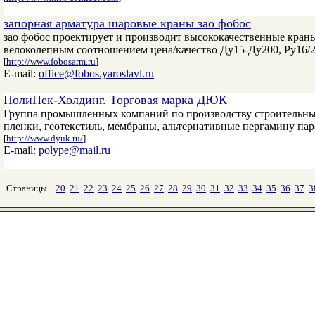
запорная арматура шаровые краны зао фобос
зао фобос проектирует и производит высококачественные кран
велоколепным соотношением цена/качество Ду15-Ду200, Ру16/2
[
http://www.fobosarm.ru
]
E-mail:
office@fobos.yaroslavl.ru
ПолиПек-Холдинг. Торговая марка ДЮК
Группа промышленных компаний по производству строительны
пленки, геотекстиль, мембраны, альтернативные пергамину па
[
http://www.dyuk.ru/
]
E-mail:
polype@mail.ru
Страницы
20
21
22
23
24
25
26
27
28
29
30
31
32
33
34
35
36
37
3