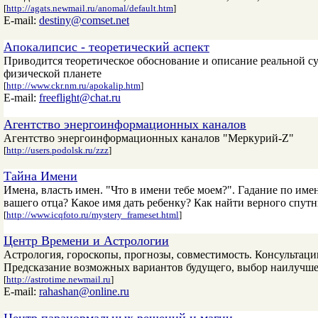
[
http://agats.newmail.ru/anomal/default.htm
]
E-mail:
destiny@comset.net
Апокалипсис - теоретический аспект
Приводится теоретическое обоснование и описание реальной с
физической планете
[
http://www.ckr.nm.ru/apokalip.htm
]
E-mail:
freeflight@chat.ru
Агентство энергоинформационных каналов
Агентство энергоинформационных каналов "Меркурий-Z"
[
http://users.podolsk.ru/zzz
]
Тайна Имени
Имена, власть имен. "Что в имени тебе моем?". Гадание по име
вашего отца? Какое имя дать ребенку? Как найти верного спутн
[
http://www.icqfoto.ru/mystery_frameset.html
]
Центр Времени и Астрологии
Астрология, гороскопы, прогнозы, совместимость. Консультац
Предсказание возможных вариантов будущего, выбор наилучшег
[
http://astrotime.newmail.ru
]
E-mail:
rahashan@online.ru