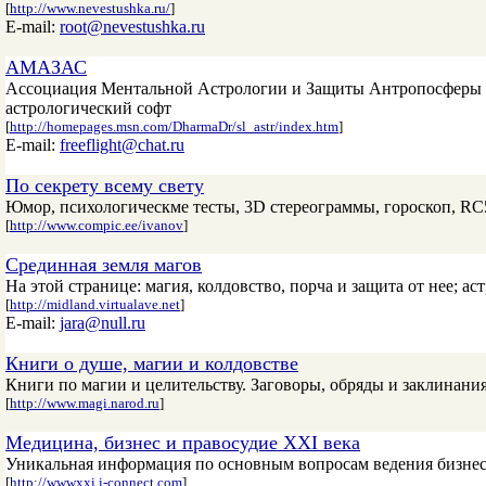
[
http://www.nevestushka.ru/
]
E-mail:
root@nevestushka.ru
АМАЗАС
Ассоциация Ментальной Астрологии и Защиты Антропосферы (А
астрологический софт
[
http://homepages.msn.com/DharmaDr/sl_astr/index.htm
]
E-mail:
freeflight@chat.ru
По секрету всему свету
Юмор, психологическме тесты, 3D стереограммы, гороскоп, RC
[
http://www.compic.ee/ivanov
]
Срединная земля магов
На этой странице: магия, колдовство, порча и защита от нее; а
[
http://midland.virtualave.net
]
E-mail:
jara@null.ru
Книги о душе, магии и колдовстве
Книги по магии и целительству. Заговоры, обряды и заклинания
[
http://www.magi.narod.ru
]
Медицина, бизнес и правосудие XXI века
Уникальная информация по основным вопросам ведения бизнеса,
[
http://wwwxxi.i-connect.com
]