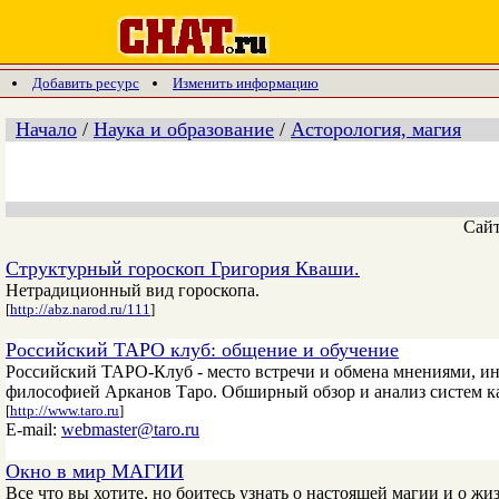
Добавить ресурс
Изменить информацию
Начало
/
Наука и образование
/
Асторология, магия
Сай
Структурный гороскоп Григория Кваши.
Нетрадиционный вид гороскопа.
[
http://abz.narod.ru/111
]
Российский ТАРО клуб: общение и обучение
Российский ТАРО-Клуб - место встречи и обмена мнениями, инф
философией Арканов Таро. Обширный обзор и анализ систем кар
[
http://www.taro.ru
]
E-mail:
webmaster@taro.ru
Окно в мир МАГИИ
Все что вы хотите, но боитесь узнать о настоящей магии и о ж