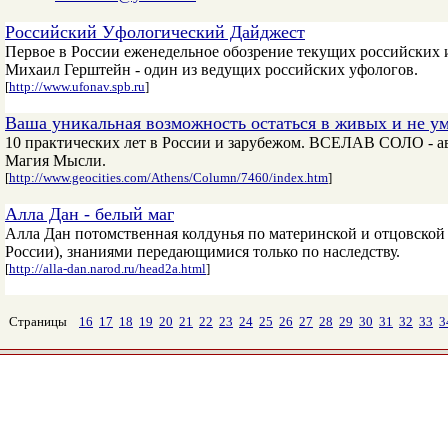
Российский Уфологический Дайджест
Первое в России еженедельное обозрение текущих российских 
Михаил Герштейн - один из ведущих российских уфологов.
[
http://www.ufonav.spb.ru
]
Ваша уникальная возможность остаться в живых и не ум
10 практических лет в России и зарубежом. ВСЕЛАВ СОЛО - а
Магия Мысли.
[
http://www.geocities.com/Athens/Column/7460/index.htm
]
Алла Дан - белый маг
Алла Дан потомственная колдунья по материнской и отцовской
России), знаниями передающимися только по наследству.
[
http://alla-dan.narod.ru/head2a.html
]
Страницы
16
17
18
19
20
21
22
23
24
25
26
27
28
29
30
31
32
33
3