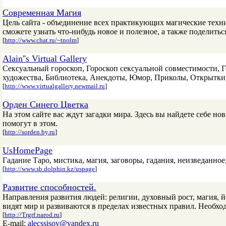
Современная Магия
Цель сайта - объединение всех практикующих магические техни
сможете узнать что-нибудь новое и полезное, а также поделить
[
http://www.chat.ru/~tnolm
]
Alain''s Virtual Gallery
Сексуальный гороскоп, Гороскоп сексуальной совместимости, 
художества, Библиотека, Анекдоты, Юмор, Приколы, Открытки
[
http://www.virtualgallery.newmail.ru
]
Орден Синего Цветка
На этом сайте вас ждут загадки мира. Здесь вы найдете себе но
помогут в этом.
[
http://sorden.by.ru
]
UsHomePage
Гадание Таро, мистика, магия, заговоры, гадания, неизведанное
[
http://www.sb.dolphin.kz/uspage
]
Развитие способностей.
Направления развития людей: религии, духовный рост, магия, йо
видят мир и развиваются в пределах известных правил. Необхо
[
http://Trgrf.narod.ru
]
E-mail:
alecssisov@yandex.ru