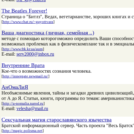
The Beatles Forever!
Страница о "Битлз", Ведах, вегетарианстве, хороших книгах и 
[
http://www.chat.ru/~gayottvara
]
Ваша диагностика (личная, семейная ..)
методе с помощью которогоможно опредилить Ваши способности
возможных проблемах как в физическомплане так и в эмоциаль
[
http://www.frk.kr.ua/aum
]
E-mail:
serv2000@inbox.ru
Внутренние Врата
Кое-что о возможностях сознания человека.
[
http://innergate.newmail.ru/
]
АнОмаЛиЯ
Необъяснимые явления, тайны и загадки древних цивилизаций, 
от А до Я. Статьи, книги, программы по темам: американистика,
[
http://a-nomalia.narod.ru
]
E-mail:
velesha@mail.ru
Сексуальная магия старославянского язычества
Братский информационный сервер. Часть проекта "Весь Братск
[
http://magic.polisma.net
]