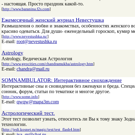
- настоящая. Просто праздник какой-то.
[
http://www.baranina.f2s.com
]
Ежемесячный женский журнал Невестушка
Размышления о любви и знакомствах, особенностях женского во
красиво одеваться. Для души- еженедельный гороскоп, кумир ме
[
http://www.nevestushka.ru/
]
E-mail:
root@nevestushka.ru
Astrology
Astrology, Ведическая Астрология
[
http://www.geocities.com/chandramukha/astrology.htm
]
E-mail:
chandra@mail.ru
SOMNAMBULATOR: Интерактивное снохождение
Интерактивные сны и сновидения без лженауки и бреда. Специа
сонник, форум, статьи по тематике и многое другое.
[
http://www.somn.info
]
E-mail:
qwqw@mapa3m.com
Астрологический тест.
Этот тест позволит узнать, относитесь ли Вы к тому знаку Зод
технологии.
[
http://jedi.kosnet.ru/magic/test/test_flash4.htm
]
E-mail:
iva_gr@chat.ru