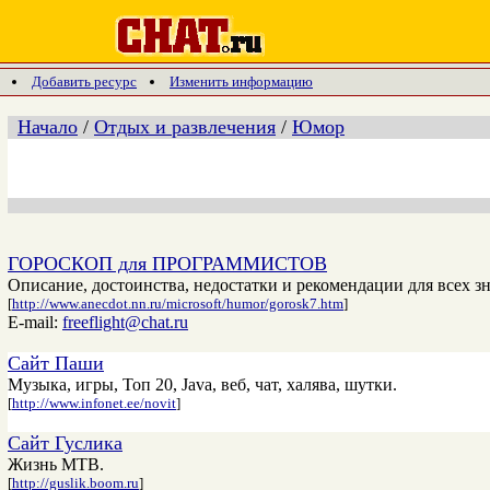
Добавить ресурс
Изменить информацию
Начало
/
Отдых и развлечения
/
Юмор
ГОРОСКОП для ПРОГРАММИСТОВ
Описание, достоинства, недостатки и рекомендации для всех зн
[
http://www.anecdot.nn.ru/microsoft/humor/gorosk7.htm
]
E-mail:
freeflight@chat.ru
Сайт Паши
Музыка, игры, Топ 20, Java, веб, чат, халява, шутки.
[
http://www.infonet.ee/novit
]
Сайт Гуслика
Жизнь МТВ.
[
http://guslik.boom.ru
]