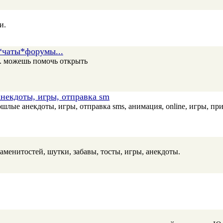
и.
а*чаты*форумы...
... можешь помочь открыть
анекдоты, игры, отправка sm
шлые анекдоты, игры, отправка sms, анимация, online, игры, при
менитостей, шутки, забавы, тосты, игры, анекдоты.