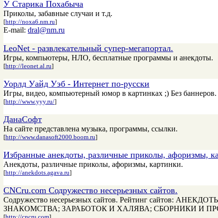
У Старика Похабыча
Приколы, забавные случаи и т.д.
[
http://noxa6.nm.ru
]
E-mail:
dral@nm.ru
LeoNet - развлекательный супер-мегапортал.
Игры, компьютеры, НЛО, бесплатные программы и анекдоты.
[
http://leonet.al.ru
]
Уорлд Уайд Уэб - Интернет по-русски
Игры, видео, компьютерный юмор в картинках ;) Без баннеров.
[
http://www.yyy.ru/
]
ДанаСофт
На сайте представлена музыка, программы, ссылки.
[
http://www.danasoft2000.boom.ru
]
Избранные анекдоты, различные приколы, афоризмы, ка
Анекдоты, различные приколы, афоризмы, картинки.
[
http://anekdots.agava.ru
]
CNCru.com Содружество несерьезных сайтов.
Содружество несерьезных сайтов. Рейтинг сайтов: 
ЗНАКОМСТВА; ЗАРАБОТОК И ХАЛЯВА; СБОРНИКИ И ПРОЧИЕ
[
http://cncru.com
]