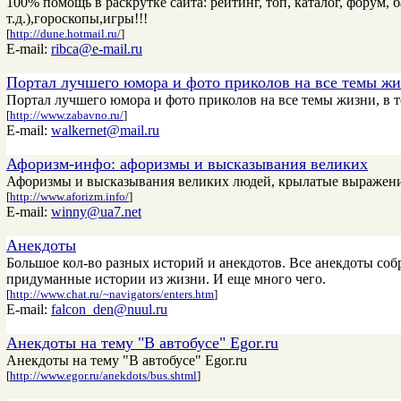
100% помощь в раскрутке сайта: рейтинг, топ, каталог, форум, 
т.д.),гороскопы,игры!!!
[
http://dune.hotmail.ru/
]
E-mail:
ribca@e-mail.ru
Портал лучшего юмора и фото приколов на все темы жи
Портал лучшего юмора и фото приколов на все темы жизни, в т
[
http://www.zabavno.ru/
]
E-mail:
walkernet@mail.ru
Афоризм-инфо: афоризмы и высказывания великих
Афоризмы и высказывания великих людей, крылатые выражения
[
http://www.aforizm.info/
]
E-mail:
winny@ua7.net
Анекдоты
Большое кол-во разных историй и анекдотов. Все анекдоты собр
придуманные истории из жизни. И еще много чего.
[
http://www.chat.ru/~navigators/enters.htm
]
E-mail:
falcon_den@nuul.ru
Анекдоты на тему "В автобусе" Еgor.ru
Анекдоты на тему "В автобусе" Еgor.ru
[
http://www.egor.ru/anekdots/bus.shtml
]