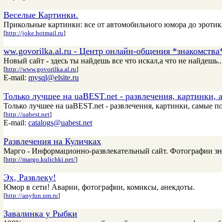
Веселые Картинки.
Прикольные картинки: все от автомобильного юмора до эротик
[
http://joke.hotmail.ru
]
ww.govorilka.al.ru - Центр онлайн-общения *знакомств
Новый сайт - здесь ты найдешь все что искал,а что не найдешь
[
http://www.govorilka.al.ru
]
E-mail:
mysql@elsite.ru
Только лучшее на uaBEST.net - развлечения, картинки, 
Только лучшее на uaBEST.net - развлечения, картинки, самые по
[
http://uabest.net
]
E-mail:
catalogs@uabest.net
Развлечения на Куличках
Марго - Информационно-развлекательный сайт. Фотографии зна
[
http://margo.kulichki.net/
]
Эх, Развлеку!
Юмор в сети! Аварии, фотографии, комиксы, анекдоты.
[
http://anyfun.nm.ru
]
Завалинка у Рыбки