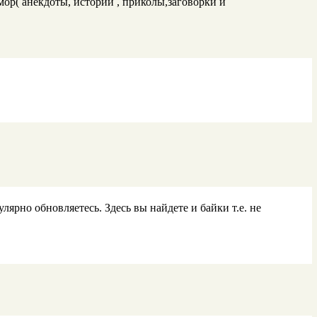
Юмор( анекдоты, истории , приколы,заговорки и
ярно обновляетесь. Здесь вы найдете и байки т.е. не