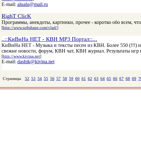
E-mail:
alualu@mail.ru
RighT ClicK
Программы, анекдоты, картинки, прочее - коротко обо всем, чт
[
http://www.softshape.com/vlad/
]
..::КиВиНа НЕТ - КВН MP3 Портал::...
КиВиНа НЕТ - Музыка и тексты песен из КВН. Более 550 (!!!) н
свежие новости, форум, КВН чат, КВН журнал. Результаты игр 
[
http://www.kivina.net
]
E-mail:
dashik@kivina.net
Страницы
52
53
54
55
56
57
58
59
60
61
62
63
64
65
66
67
68
69
7