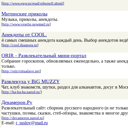
[
http://www.egor.ru/read/othersell.shtml
]
Митинские приколы
Музыка, приколы, анекдоты.
[
http://www.veselie.newmail.ru
]
Анекдоты от COOL.
4 самых смешных анекдота каждый день. Выбор анекдотов ведё
[
http://cool.diaspora.ru
]
ORIR - Развлекательный мини-портал
Собрание гороскопов, обновляемых еженедельно, а также анекд
только.
[
http://orir.virtualave.net
]
Развлекуха у BiG MUZZY
Чат, клуб знакомств, шутки, раздел для алканавтов, досуг в Мо
[
http://ha-ha-ha.narod.ru/
]
Декамерон.Ру
Развлекательный сайт: сборник русского народного (и не тольк
частушки, поэмы, сказки, стеб-обзоры, знакомства и многое друг
[
http://decameron.narod.ru
]
E-mail:
r_suslov@mail.ru