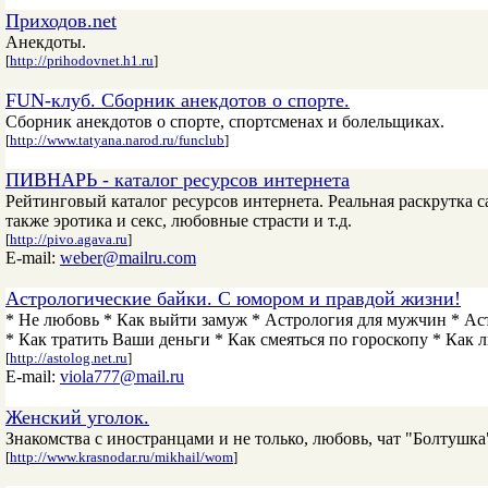
Приходов.net
Анекдоты.
[
http://prihodovnet.h1.ru
]
FUN-клуб. Сборник анекдотов о спорте.
Сборник анекдотов о спорте, спортсменах и болельщиках.
[
http://www.tatyana.narod.ru/funclub
]
ПИВНАРЬ - каталог ресурсов интернета
Рейтинговый каталог ресурсов интернета. Реальная раскрутка са
также эротика и секс, любовные страсти и т.д.
[
http://pivo.agava.ru
]
E-mail:
weber@mailru.com
Астрологические байки. С юмором и правдой жизни!
* Не любовь * Как выйти замуж * Астрология для мужчин * Аст
* Как тратить Ваши деньги * Как смеяться по гороскопу * Как л
[
http://astolog.net.ru
]
E-mail:
viola777@mail.ru
Женский уголок.
Знакомства с иностранцами и не только, любовь, чат "Болтушка"
[
http://www.krasnodar.ru/mikhail/wom
]