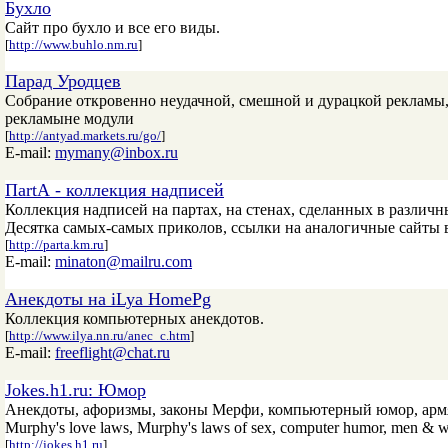
Бухло
Сайт про бухло и все его виды.
[
http://www.buhlo.nm.ru
]
Парад Уродцев
Собрание откровенно неудачной, смешной и дурацкой рекламы,
рекламыне модули
[
http://antyad.markets.ru/go/
]
E-mail:
mymany@inbox.ru
ПartА - коллекция надписей
Коллекция надписей на партах, на стенах, сделанных в различ
Десятка самых-самых приколов, ссылки на аналогичные сайты в
[
http://parta.km.ru
]
E-mail:
minaton@mailru.com
Анекдоты на iLya HomePg
Коллекция компьютерных анекдотов.
[
http://www.ilya.nn.ru/anec_c.htm
]
E-mail:
freeflight@chat.ru
Jokes.h1.ru: Юмор
Анекдоты, афоризмы, законы Мерфи, компьютерный юмор, армян
Murphy's love laws, Murphy's laws of sex, computer humor, men & wo
[
http://jokes.h1.ru
]