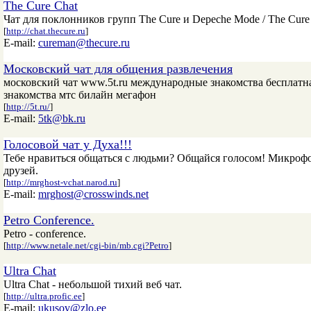
The Cure Chat
Чат для поклонников групп The Cure и Depeche Mode / The Cur
[
http://chat.thecure.ru
]
E-mail:
cureman@thecure.ru
Московский чат для общения развлечения
московский чат www.5t.ru международные знакомства бесплатн
знакомства мтс билайн мегафон
[
http://5t.ru/
]
E-mail:
5tk@bk.ru
Голосовой чат у Духа!!!
Тебе нравиться общаться с людьми? Общайся голосом! Микрофон б
друзей.
[
http://mrghost-vchat.narod.ru
]
E-mail:
mrghost@crosswinds.net
Petro Conference.
Petro - сonference.
[
http://www.netale.net/cgi-bin/mb.cgi?Petro
]
Ultra Chat
Ultra Chat - небольшой тихий веб чат.
[
http://ultra.profic.ee
]
E-mail:
ukusov@zlo.ee