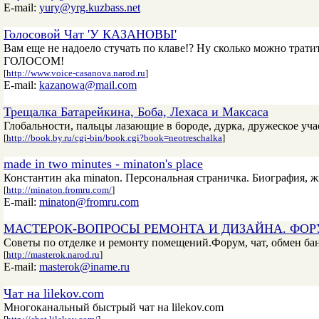
E-mail:
yury@yrg.kuzbass.net
Голосовой Чат 'У КАЗАНОВЫ'
Вам еще не надоело стучать по клаве!? Ну сколько можно тра
ГОЛОСОМ!
[
http://www.voice-casanova.narod.ru
]
E-mail:
kazanowa@mail.com
Трещалка Батарейкина, Боба, Лехаса и Максаса
Глобальности, пальцы лазающие в бороде, дурка, дружеское уча
[
http://book.by.ru/cgi-bin/book.cgi?book=neotreschalka
]
made in two minutes - minaton's place
Константин aka minaton. Персональная страничка. Биография, жи
[
http://minaton.fromru.com/
]
E-mail:
minaton@fromru.com
МАСТЕРОК-ВОПРОСЫ РЕМОНТА И ДИЗАЙНА. ФОРУ
Советы по отделке и ремонту помещений.Форум, чат, обмен бан
[
http://masterok.narod.ru
]
E-mail:
masterok@iname.ru
Чат на lilekov.com
Многоканальный быстрый чат на lilekov.com