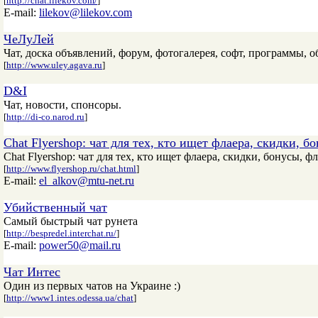
[
http://chat.lilekov.com/
]
E-mail:
lilekov@lilekov.com
ЧеЛуЛей
Чат, доска объявлений, форум, фотогалерея, софт, программы, об
[
http://www.uley.agava.ru
]
D&I
Чат, новости, спонсоры.
[
http://di-co.narod.ru
]
Chat Flyershop: чат для тех, кто ищет флаера, скидки, бо
Chat Flyershop: чат для тех, кто ищет флаера, скидки, бонусы, фл
[
http://www.flyershop.ru/chat.html
]
E-mail:
el_alkov@mtu-net.ru
Убийственный чат
Самый быстрый чат рунета
[
http://bespredel.interchat.ru/
]
E-mail:
power50@mail.ru
Чат Интес
Один из первых чатов на Украине :)
[
http://www1.intes.odessa.ua/chat
]