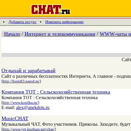
Добавить ресурс
Изменить информацию
Начало
/
Интернет и телекоммуникации
/
WWW-чаты и
Сай
Отдыхай и зарабатывай
Сайт о различных бесплатностях Интернета. А главное - подпи
[
http://boris83.narod.ru/
]
Компания ТОТ : Сельскохозяйственная техника
Компания ТОТ : Сельскохозяйственная техника
[
http://www.kosilka.ru/
]
E-mail:
alex@anekdots.ru
MusicCHAT
Музыкальный ЧАТ. Фото участников. Приколы. Заходите, будет 
[
http://www.yrg.kuzbass.net/chat/
]