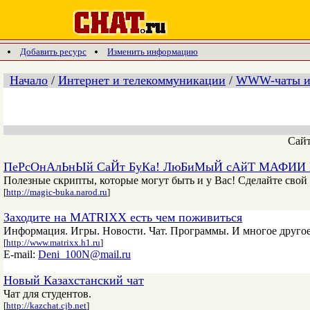
Добавить ресурс
Изменить информацию
Начало
/
Интернет и телекоммуникации
/
WWW-чаты и
Сай
ПеРсОнАлЬнЫй СаЙт БуКа! ЛюБиМыЙ сАйТ МАФИИ 
Полезные скрипты, которые могут быть и у Вас! Сделайте свой 
[
http://magic-buka.narod.ru
]
Заходите на MATRIXX есть чем поживиться
Информация. Игры. Новости. Чат. Программы. И многое друго
[
http://www.matrixx.h1.ru
]
E-mail:
Deni_100N@mail.ru
Новый Казаxстанский чат
Чат для студентов.
[
http://kazchat.cjb.net
]