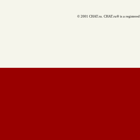
© 2001 CHAT.ru. CHAT.ru® is a registered