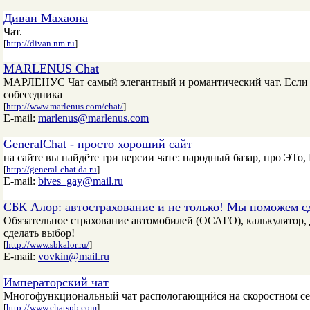
Диван Махаона
Чат.
[
http://divan.nm.ru
]
MARLENUS Chat
МАРЛЕНУС Чат самый элегантный и романтический чат. Если вы
собеседника
[
http://www.marlenus.com/chat/
]
E-mail:
marlenus@marlenus.com
GeneralChat - просто хороший сайт
на сайте вы найдёте три версии чате: народный базар, про ЭТо,
[
http://general-chat.da.ru
]
E-mail:
bives_gay@mail.ru
СБК Алор: автострахование и не только! Мы поможем с
Обязательное страхование автомобилей (ОСАГО), калькулятор,
сделать выбор!
[
http://www.sbkalor.ru/
]
E-mail:
vovkin@mail.ru
Императорский чат
Многофункциональный чат распологающийся на скоростном сер
[
http://www.chatspb.com
]