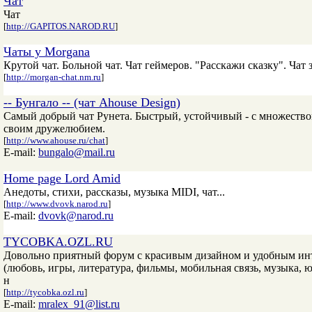
Чат
Чат
[
http://GAPITOS.NAROD.RU
]
Чаты у Morgana
Крутой чат. Больной чат. Чат геймеров. "Расскажи сказку". Чат 
[
http://morgan-chat.nm.ru
]
-- Бунгало -- (чат Ahouse Design)
Самый добрый чат Рунета. Быстрый, устойчивый - с множество
своим дружелюбием.
[
http://www.ahouse.ru/chat
]
E-mail:
bungalo@mail.ru
Home page Lord Amid
Анедоты, стихи, рассказы, музыка MIDI, чат...
[
http://www.dvovk.narod.ru
]
E-mail:
dvovk@narod.ru
TYCOBKA.OZL.RU
Довольно приятный форум с красивым дизайном и удобным инт
(любовь, игры, литература, фильмы, мобильная связь, музыка, 
н
[
http://tycobka.ozl.ru
]
E-mail:
mralex_91@list.ru