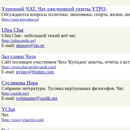
Yтренний ЧАТ. Чат ежедневной газеты YTPO.
Обсуждаются вопросы политики, экономики, спорта, жизни, ин
[
http://utro.krovatka.ru
]
Ultra Chat
Ultra Chat - небольшой тихий веб чат.
[
http://ultra.profic.ee
]
E-mail:
ukusov@zlo.ee
Зал славы Чата
Сайт посвящен участником Чата 'Купидон' анкеты, отчеты о вст
[
http://www.chat.newbryansk.com
]
E-mail:
gystav@fromru.com
Сусликова Нора
Собрание литературы. Тусовка виртуальных философов. Чат.
[
http://suslik.net
]
E-mail:
webmaster@suslik.net
YChat
Чат.
[
http://www.ychat.f2s.com
]