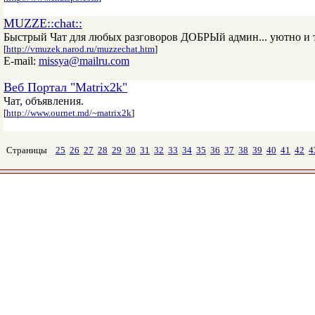
MUZZE::chat::
Быстрый Чат для любых разговоров ДОБРЫй админ... уютно и 
[
http://vmuzek.narod.ru/muzzechat.htm
]
E-mail:
missya@mailru.com
Веб Портал "Matrix2k"
Чат, объявления.
[
http://www.ournet.md/~matrix2k
]
Страницы
25
26
27
28
29
30
31
32
33
34
35
36
37
38
39
40
41
42
4